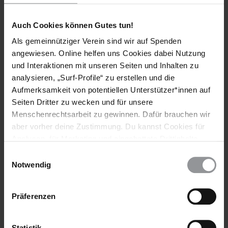
Das Evidence Lab von Amnesty ist darauf spezialisiert,
Menschenrechtsverletzungen und mögliche Kriegsverbrechen
Auch Cookies können Gutes tun!
aus der Ferne zu untersuchen.
Als gemeinnütziger Verein sind wir auf Spenden
angewiesen. Online helfen uns Cookies dabei Nutzung
und Interaktionen mit unseren Seiten und Inhalten zu
analysieren, „Surf-Profile“ zu erstellen und die
Aufmerksamkeit von potentiellen Unterstützer*innen auf
DIE SCHLIMMSTE FLÜCHTLINGSKRISE IN EUROPA
Seiten Dritter zu wecken und für unsere
SEIT DEM ZWEITEN WELTKRIEG
Menschenrechtsarbeit zu gewinnen. Dafür brauchen wir
aber vorher deine Zustimmung. Du kannst Cookies für
Analysen, für Marketing und eingebettete Drittinhalte
auch ablehnen, oder deine Meinung jederzeit später
Einwilligungsauswahl
wieder ändern. Diesen Banner kannst Du über den Link
Notwendig
im Footer schnell wieder aufrufen.
Datenschutzerklärung
Präferenzen
Statistik