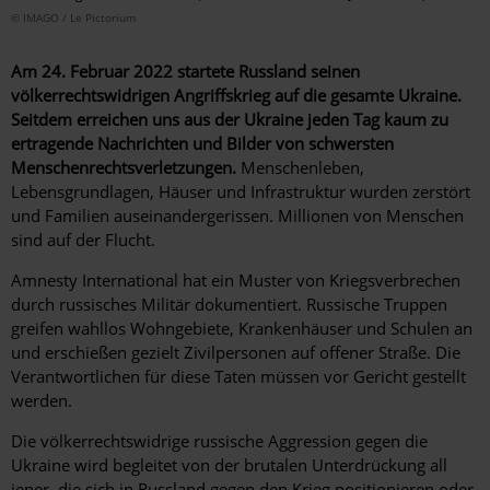
© IMAGO / Le Pictorium
Am 24. Februar 2022 startete Russland seinen
völkerrechtswidrigen Angriffskrieg auf die gesamte Ukraine.
Seitdem erreichen uns aus der Ukraine jeden Tag kaum zu
ertragende Nachrichten und Bilder von schwersten
Menschenrechtsverletzungen.
Menschenleben,
Lebensgrundlagen, Häuser und Infrastruktur wurden zerstört
und Familien auseinandergerissen. Millionen von Menschen
sind auf der Flucht.
Amnesty International hat ein Muster von Kriegsverbrechen
durch russisches Militär dokumentiert. Russische Truppen
greifen wahllos Wohngebiete, Krankenhäuser und Schulen an
und erschießen gezielt Zivilpersonen auf offener Straße. Die
Verantwortlichen für diese Taten müssen vor Gericht gestellt
werden.
Die völkerrechtswidrige russische Aggression gegen die
Ukraine wird begleitet von der brutalen Unterdrückung all
jener, die sich in Russland gegen den Krieg positionieren oder