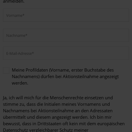
anmelden.
Meine Profildaten (Vorname, erster Buchstabe des
Nachnamens) dürfen bei Aktionsteilnahme angezeigt
werden.
Meine
Profildaten
Ja, ich will mich für die Menschenrechte einsetzen und
(Vorname,
stimme zu, dass die Initialen meines Vornamens und
erster
Nachnamens bei Aktionsteilnahme an den Adressaten
Buchstabe
übermittelt und diesem angezeigt werden. Ich bin mir
des
bewusst, dass in Drittstaaten oft kein mit dem europäischen
Nachnamens)
dürfen
Datenschutz vergleichbarer Schutz meiner