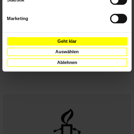
© Amnesty International
Marketing
Seit Beginn des russischen Angriffskrieges war
ein Drittel der ukrainischen Bevölkerung,
Geht klar
zumindest zeitweise, zur Flucht gezwungen.
Millionen Menschen haben das Land verlassen.
Auswählen
Millionen Menschen sind innerhalb der Ukraine
Ablehnen
auf der Flucht.