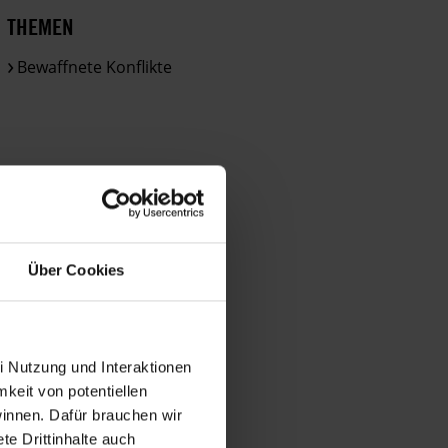
Bestimmungen
THEMEN
des
DSGVO
Bewaffnete Konflikte
verarbeitet.
Über
die
Arbeit
und
die
Möglichkeiten
der
Über Cookies
Unterstützung
von
Amnesty
informieren
i Nutzung und Interaktionen
wir
mkeit von potentiellen
dich
winnen. Dafür brauchen wir
ggf.
e Drittinhalte auch