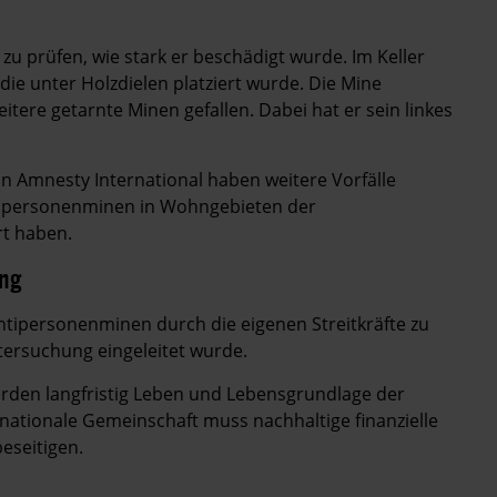
u prüfen, wie stark er beschädigt wurde. Im Keller
die unter Holzdielen platziert wurde. Die Mine
eitere getarnte Minen gefallen. Dabei hat er sein linkes
von Amnesty International haben weitere Vorfälle
ntipersonenminen in Wohngebieten der
rt haben.
ung
 Antipersonenminen durch die eigenen Streitkräfte zu
ntersuchung eingeleitet wurde.
erden langfristig Leben und Lebensgrundlage der
ernationale Gemeinschaft muss nachhaltige finanzielle
eseitigen.