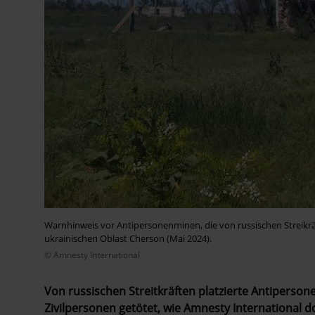
Warnhinweis vor Antipersonenminen, die von russischen Streikrä
ukrainischen Oblast Cherson (Mai 2024).
© Amnesty International
Von russischen Streitkräften platzierte Antiperso
Zivilpersonen getötet, wie Amnesty International 