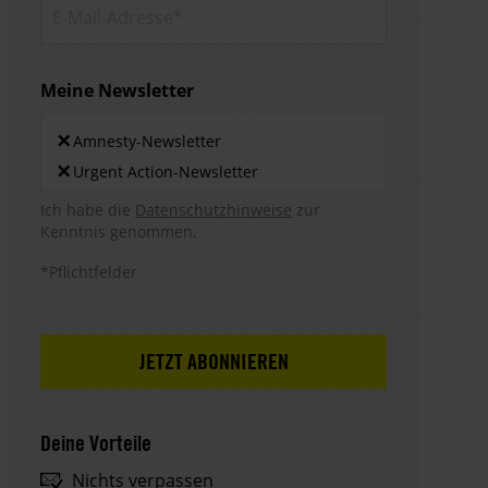
E-Mail-
Adresse*
Meine Newsletter
Newsletters
×
Amnesty-Newsletter
×
Urgent Action-Newsletter
Hinweis DSE
Ich habe die
Datenschutzhinweise
zur
Kenntnis genommen.
*Pflichtfelder
Deine Vorteile
Nichts verpassen