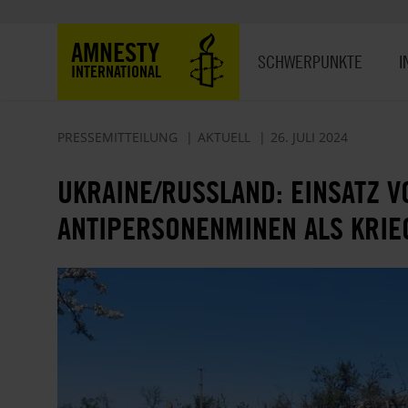
Direkt
zum
Hauptnavigation
AMNESTY
Inhalt
SCHWERPUNKTE
I
INTERNATIONAL
PRESSEMITTEILUNG
AKTUELL
26. JULI 2024
UKRAINE/RUSSLAND: EINSATZ 
ANTIPERSONENMINEN ALS KRI