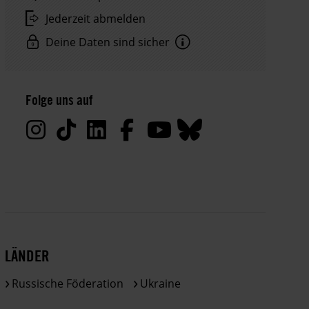
Jederzeit abmelden
Deine Daten sind sicher
Hinweis
Datenschutz:
Folge uns auf
Deine
Daten
werden
von
uns
nur
zu
satzungsgemäßen
Zwecken
LÄNDER
und
gemäß
Russische Föderation
Ukraine
der
gesetzlichen