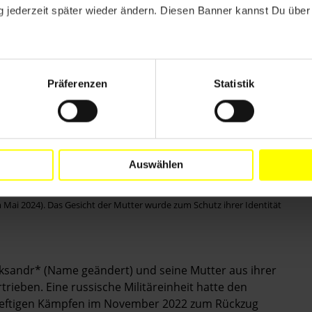
 jederzeit später wieder ändern. Diesen Banner kannst Du über 
Präferenzen
Statistik
Auswählen
wt in der ukrainischen Stadt Snihuriwka eine Mutter, deren Sohn
Mai 2024). Das Gesicht der Mutter wurde zum Schutz ihrer Identität
eksandr* (Name geändert) und seine Mutter aus ihrer
rieben. Eine russische Militäreinheit hatte den
eftigen Kämpfen im November 2022 zum Rückzug