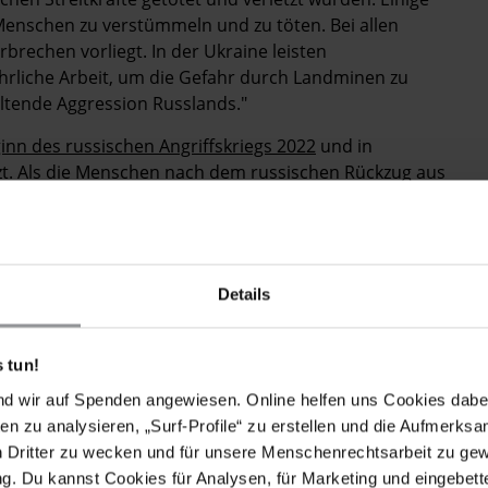
Menschen zu verstümmeln und zu töten. Bei allen
brechen vorliegt. In der Ukraine leisten
liche Arbeit, um die Gefahr durch Landminen zu
altende Aggression Russlands."
inn des russischen Angriffskriegs 2022
und in
t. Als die Menschen nach dem russischen Rückzug aus
2022 in ihre Häuser zurückgekehrt sind, ist die Zahl
angestiegen.
Details
 tun!
nd wir auf Spenden angewiesen. Online helfen uns Cookies dabe
en zu analysieren, „Surf-Profile“ zu erstellen und die Aufmerksa
n Dritter zu wecken und für unsere Menschenrechtsarbeit zu ge
. Du kannst Cookies für Analysen, für Marketing und eingebettet