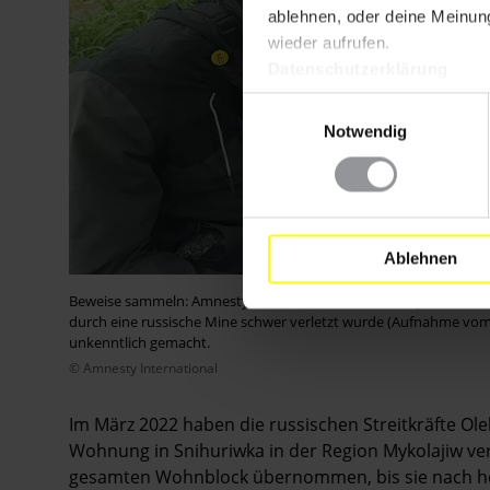
ablehnen, oder deine Meinung
wieder aufrufen.
Datenschutzerklärung
Einwilligungsauswahl
Notwendig
Ablehnen
Beweise sammeln: Amnesty-Researcher Patrick Thompson intervie
durch eine russische Mine schwer verletzt wurde (Aufnahme vom 
unkenntlich gemacht.
© Amnesty International
Im März 2022 haben die russischen Streitkräfte Ol
Wohnung in Snihuriwka in der Region Mykolajiw vert
gesamten Wohnblock übernommen, bis sie nach h