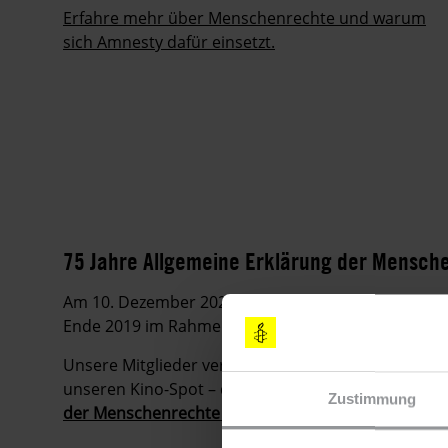
mer
Erfahre mehr über Menschenrechte und warum
sich Amnesty dafür einsetzt.
75 Jahre Allgemeine Erklärung der Mensch
Am 10. Dezember 2023 feiert die Allgemeine Erklä
Ende 2019 im Rahmen einer
Kampagne
gezeigt, wi
Unsere Mitglieder verteilten über 200.000 Jubilä
unseren Kino-Spot – drei Beispiele für unsere vielf
Zustimmung
der Menschenrechte lesen!