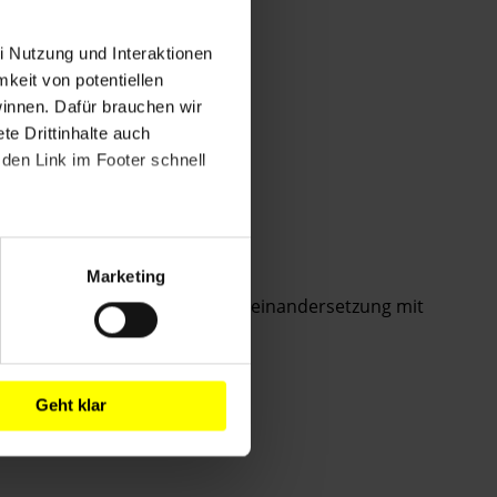
i Nutzung und Interaktionen
mkeit von potentiellen
winnen. Dafür brauchen wir
e Drittinhalte auch
den Link im Footer schnell
er!
Marketing
und soll Anregungen für die Auseinandersetzung mit
nterricht geben.
Mehr Infos!
Geht klar