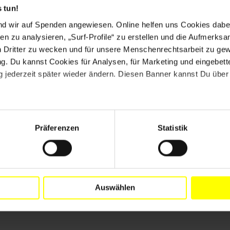
 tun!
nd wir auf Spenden angewiesen. Online helfen uns Cookies dabe
en zu analysieren, „Surf-Profile“ zu erstellen und die Aufmerksa
n Dritter zu wecken und für unsere Menschenrechtsarbeit zu ge
. Du kannst Cookies für Analysen, für Marketing und eingebettet
 jederzeit später wieder ändern. Diesen Banner kannst Du über 
Wir bringen die Menschenrechte ins Klassenzimm
Präferenzen
Statistik
Unser Unterrichtsmaterial richtet sich an Lehrkräfte 
der "Allgemeinen Erklärung der Menschenrechte" im U
Auswählen