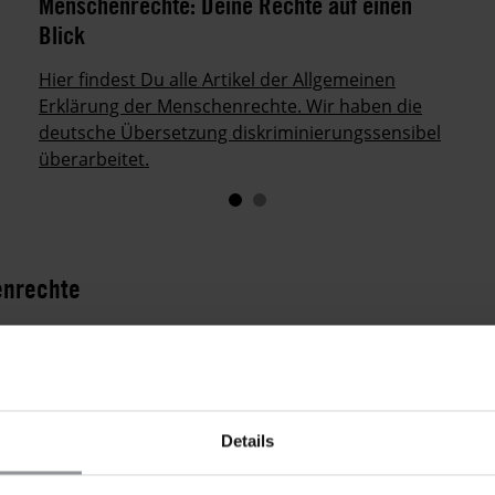
Menschenrechte: Deine Rechte auf einen
Blick
Hier findest Du alle Artikel der Allgemeinen
Erklärung der Menschenrechte. Wir haben die
deutsche Übersetzung diskriminierungssensibel
überarbeitet.
enrechte
rung der Menschenrechte ihren 75. Geburtstag. Bereits zum
e wichtig die Menschenrechte für uns alle sind – und wie se
umsausgaben, Amnesty-Gruppen organisierten fast 300 Veran
ältigen Aktionen.
Mehr dazu kannst du im Kampagnenrückblic
Details