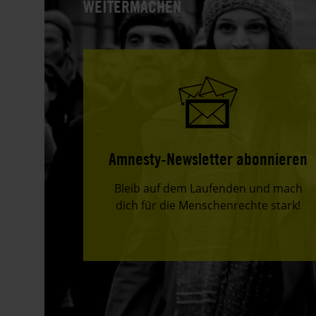
WEITERMACHEN
Amnesty-Newsletter abonnieren
Bleib auf dem Laufenden und mach
dich für die Menschenrechte stark!