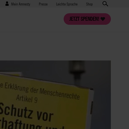
Benutzermenü
Presse
Mein Amnesty
Presse
Leichte Sprache
Shop
JETZT SPENDEN!