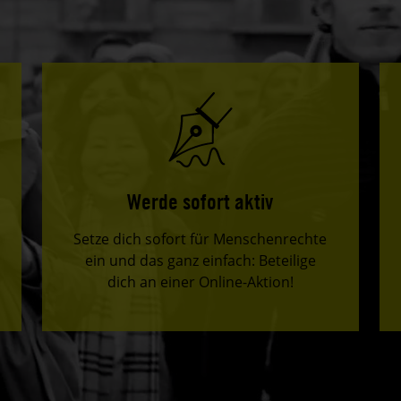
Werde sofort aktiv
Setze dich sofort für Menschenrechte
ein und das ganz einfach: Beteilige
dich an einer Online-Aktion!