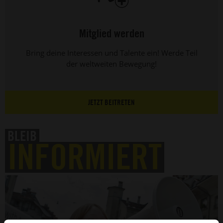
Mitglied werden
Bring deine Interessen und Talente ein! Werde Teil
der weltweiten Bewegung!
JETZT BEITRETEN
BLEIB
INFORMIERT