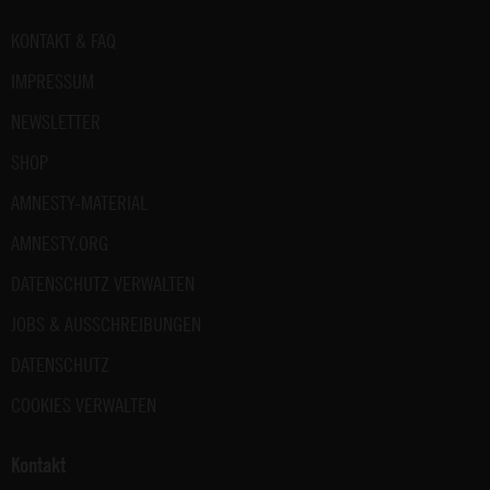
Dem
kannst
Fußbereich
KONTAKT & FAQ
du
im
IMPRESSUM
gesetzlichen
NEWSLETTER
Rahmen
jederzeit
SHOP
widersprechen.
Weitere
AMNESTY-MATERIAL
Hinweise
AMNESTY.ORG
zum
Datenschutz
DATENSCHUTZ VERWALTEN
unter:
Datenschutz
JOBS & AUSSCHREIBUNGEN
.
DATENSCHUTZ
COOKIES VERWALTEN
Kontakt