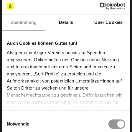
Zustimmung
Details
Über Cookies
Auch Cookies können Gutes tun!
Als gemeinnütziger Verein sind wir auf Spenden
Abonniere den Amnesty-Newsletter und mach
dich für die Menschenrechte stark!
angewiesen. Online helfen uns Cookies dabei Nutzung
und Interaktionen mit unseren Seiten und Inhalten zu
analysieren, „Surf-Profile“ zu erstellen und die
Meine Daten
Aufmerksamkeit von potentiellen Unterstützer*innen auf
Vorname*
Seiten Dritter zu wecken und für unsere
Menschenrechtsarbeit zu gewinnen. Dafür brauchen wir
aber vorher deine Zustimmung. Du kannst Cookies für
Nachname*
Analysen, für Marketing und eingebettete Drittinhalte
auch ablehnen, oder deine Meinung jederzeit später
Einwilligungsauswahl
E-Mail-Adresse*
wieder ändern. Diesen Banner kannst Du über den Link
Notwendig
im Footer schnell wieder aufrufen.