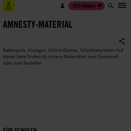
Direkt
Benutzermenü
JETZT SPENDEN!
zum
Inhalt
AMNESTY-MATERIAL
Radiospots, Anzeigen, Online-Banner, Schulmaterialien: Auf
dieser Seite findest du unsere Materialien zum Download
oder zum Bestellen.
FÜR SCHULEN