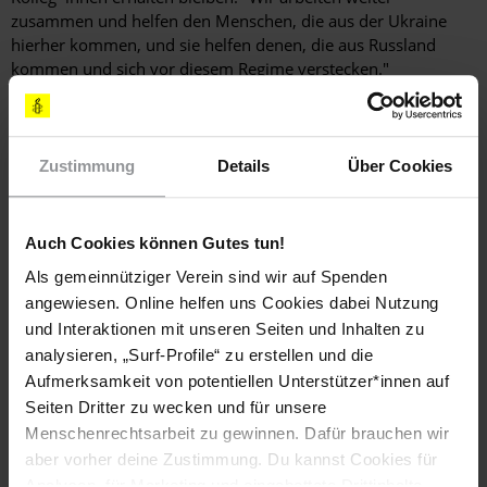
zusammen und helfen den Menschen, die aus der Ukraine
hierher kommen, und sie helfen denen, die aus Russland
kommen und sich vor diesem Regime verstecken."
Während der Krieg in der Ukraine fortgeführt wird, geht die
russische Regierung weiterhin gegen die auf internationalen
Austausch ausgerichteten Strukturen der Zivilgesellschaft vor.
Zustimmung
Details
Über Cookies
Anfang April löschte das Justizministerium die Registrierungen
von Amnesty International, Human Rights Watch und den
deutschen Parteistiftungen, die damit in Russland juristisch
Auch Cookies können Gutes tun!
nicht mehr handlungsfähig sind. Im Mai wurde die Heinrich-
Böll-Stiftung sogar zu einer "unerwünschten" ausländischen
Als gemeinnütziger Verein sind wir auf Spenden
Organisation erklärt.
angewiesen. Online helfen uns Cookies dabei Nutzung
und Interaktionen mit unseren Seiten und Inhalten zu
analysieren, „Surf-Profile“ zu erstellen und die
Aufmerksamkeit von potentiellen Unterstützer*innen auf
Seiten Dritter zu wecken und für unsere
Menschenrechtsarbeit zu gewinnen. Dafür brauchen wir
Es kommt nun darauf an, die in Jahrzehnten auf­gebaute
aber vorher deine Zustimmung. Du kannst Cookies für
Zusammenarbeit mit unseren Partner*innen zu
Analysen, für Marketing und eingebettete Drittinhalte