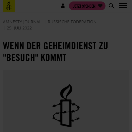
Direkt
Benutzermenü
JETZT SPENDEN!
zum
Inhalt
AMNESTY JOURNAL
RUSSISCHE FÖDERATION
25. JULI 2022
WENN DER GEHEIMDIENST ZU
"BESUCH" KOMMT