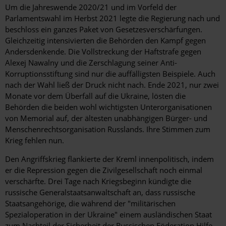
Um die Jahreswende 2020/21 und im Vorfeld der
Parlamentswahl im Herbst 2021 legte die Regierung nach und
beschloss ein ganzes Paket von Gesetzesverschärfungen.
Gleichzeitig intensivierten die Behörden den Kampf gegen
Andersdenkende. Die Vollstreckung der Haft­strafe gegen
Alexej Nawalny und die Zerschlagung seiner Anti-
Korruptionsstiftung sind nur die auffälligsten Beispiele. Auch
nach der Wahl ließ der Druck nicht nach. Ende 2021, nur zwei
Monate vor dem Überfall auf die Ukraine, lösten die
Behörden die beiden wohl wichtigsten Unterorganisationen
von Memorial auf, der ältesten unabhängigen Bürger- und
Menschenrechtsorganisation Russlands. Ihre Stimmen zum
Krieg fehlen nun.
Den Angriffskrieg flankierte der Kreml innenpolitisch, indem
er die Repression gegen die Zivil­gesellschaft noch einmal
verschärfte. Drei Tage nach Kriegsbeginn kündigte die
russische Generalstaatsanwaltschaft an, dass russische
Staatsangehörige, die während der "militärischen
Spezialoperation in der Ukraine" einem ausländischen Staat
zum Nachteil der Sicherheit der Russischen ­Föderation Hilfe