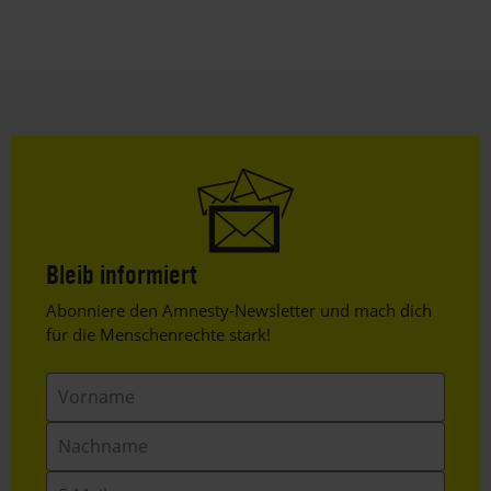
Bleib informiert
Header
Abonniere den Amnesty-Newsletter und mach dich
Text
für die Menschenrechte stark!
Vorname
Nachname
E-