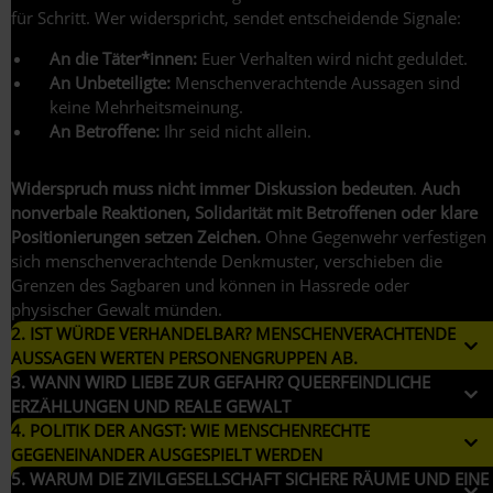
Schweigen
für Schritt. Wer widerspricht, sendet entscheidende Signale:
gefährlich
An die Täter*innen:
Euer Verhalten wird nicht geduldet.
ist
An Unbeteiligte:
Menschenverachtende Aussagen sind
keine Mehrheitsmeinung.
An Betroffene:
Ihr seid nicht allein.
Widerspruch muss nicht immer Diskussion bedeuten
.
Auch
nonverbale Reaktionen, Solidarität mit Betroffenen oder klare
Positionierungen setzen Zeichen.
Ohne Gegenwehr verfestigen
sich menschenverachtende Denkmuster, verschieben die
Grenzen des Sagbaren und können in Hassrede oder
physischer Gewalt münden.
2. IST WÜRDE VERHANDELBAR? MENSCHENVERACHTENDE
AUSSAGEN WERTEN PERSONENGRUPPEN AB.
3. WANN WIRD LIEBE ZUR GEFAHR? QUEERFEINDLICHE
ERZÄHLUNGEN UND REALE GEWALT
4. POLITIK DER ANGST: WIE MENSCHENRECHTE
GEGENEINANDER AUSGESPIELT WERDEN
5. WARUM DIE ZIVILGESELLSCHAFT SICHERE RÄUME UND EINE