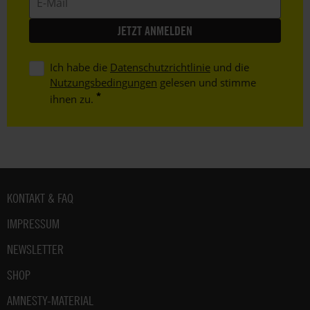
Mail
Ich habe die
Datenschutzrichtlinie
und die
Nutzungsbedingungen
gelesen und stimme
ihnen zu.
Fußbereich
KONTAKT & FAQ
IMPRESSUM
NEWSLETTER
SHOP
AMNESTY-MATERIAL