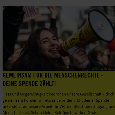
© Nastia Maksimo
GEMEINSAM FÜR DIE MENSCHENRECHTE -
DEINE SPENDE ZÄHLT!
Hass und Ungerechtigkeit bedrohen unsere Gesellschaft – doch
gemeinsam können wir etwas verändern. Mit deiner Spende
unterstützt du unsere Arbeit für Würde, Gleichberechtigung un
Menschlichkeit. Schon kleine Beiträge bewirken Großes.