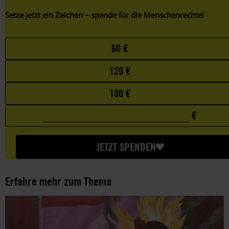
Setze jetzt ein Zeichen – spende für die Menschenrechte!
Choose
60 €
your
120 €
favorite
amount
180 €
€
0
Custom
€
amount
JETZT SPENDEN
Erfahre mehr zum Thema