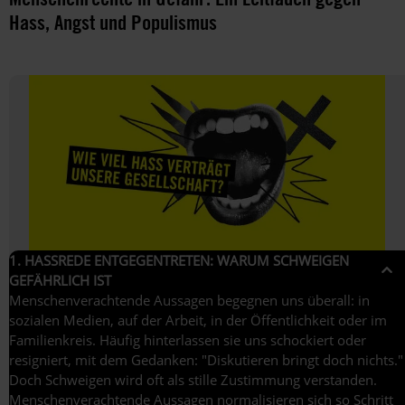
Hass, Angst und Populismus
1. HASSREDE ENTGEGENTRETEN: WARUM SCHWEIGEN
GEFÄHRLICH IST
Menschenverachtende Aussagen begegnen uns überall: in
1.
sozialen Medien, auf der Arbeit, in der Öffentlichkeit oder im
Familienkreis. Häufig hinterlassen sie uns schockiert oder
Hassrede
resigniert, mit dem Gedanken: "Diskutieren bringt doch nichts."
entgegentreten:
Doch Schweigen wird oft als stille Zustimmung verstanden.
Warum
Menschenverachtende Aussagen normalisieren sich so Schritt