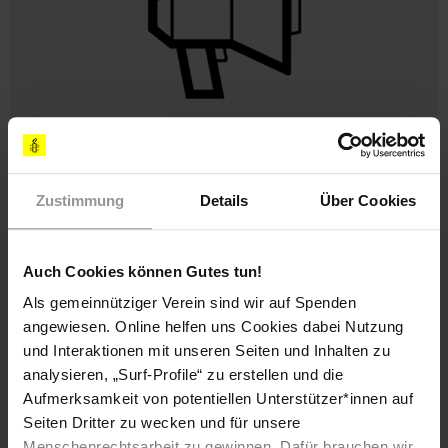
Zivilcourage leben
Schau bei Hass, Gewalt, oder Diskriminierung nicht weg,
Zustimmung
Details
Über Cookies
sondern beziehe deutlich Position und stärke die
Betroffenen.
Auch Cookies können Gutes tun!
-> Erfahre in unserem Leitfaden, was du tun kannst, wenn
jemand rassistisch angegriffen wird.
Als gemeinnütziger Verein sind wir auf Spenden
angewiesen. Online helfen uns Cookies dabei Nutzung
und Interaktionen mit unseren Seiten und Inhalten zu
analysieren, „Surf-Profile“ zu erstellen und die
Aufmerksamkeit von potentiellen Unterstützer*innen auf
Seiten Dritter zu wecken und für unsere
Menschenrechtsarbeit zu gewinnen. Dafür brauchen wir