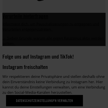
Vorurteile hinterfragen
Informiere dich, um Pauschalisierungen zu entgegnen und
Vorurteilen entgegenzutreten.
→ Sieben Gründe, warum alle gegen Rassismus aktiv werden
sollten.
Folge uns auf Instagram und TikTok!
Instagram freischalten
T
Wir respektieren deine Privatsphäre und stellen deshalb ohne
W
dein Einverständnis keine Verbindung zu Instagram her. Hier
d
kannst du deine Einstellungen verwalten, um eine Verbindung
k
zu den Social-Media-Kanälen herzustellen.
z
DATENSCHUTZEINSTELLUNGEN VERWALTEN