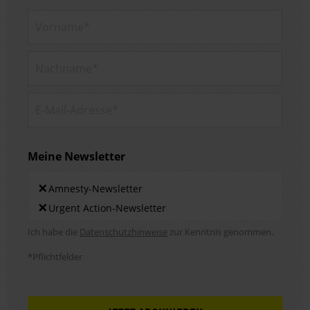
Vorname*
Nachname*
E-Mail-Adresse*
Meine Newsletter
Newsletters
×
Amnesty-Newsletter
×
Urgent Action-Newsletter
Hinweis DSE
Ich habe die
Datenschutzhinweise
zur Kenntnis genommen.
*Pflichtfelder