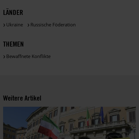
und
LÄNDER
gemäß
der
Ukraine
Russische Föderation
gesetzlichen
Bestimmungen
des
THEMEN
DSGVO
verarbeitet.
Bewaffnete Konflikte
Über
die
Arbeit
und
die
Möglichkeiten
Weitere Artikel
der
Unterstützung
von
Amnesty
informieren
wir