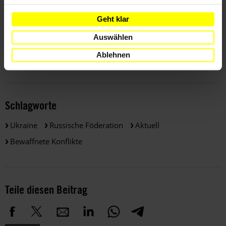
schützen!
Geht klar
Deine Spende hilft uns dabei, die Situation genau zu
Auswählen
beobachten & die Einhaltung des humanitären Völkerrechts
zu überwachen.
Ablehnen
Schlagworte
Ukraine
Russische Föderation
Aktuell
Bewaffnete Konflikte
Teile diesen Beitrag