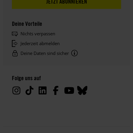
Deine Vorteile
Nichts verpassen
Jederzeit abmelden
Deine Daten sind sicher
Hinweis
Datenschutz:
Folge uns auf
Deine
Daten
werden
von
uns
nur
zu
satzungsgemäßen
Zwecken