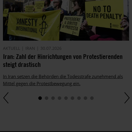
dich
ggf.
auch
per
Telefon
oder
E-
AKTUELL
IRAN
30.07.2026
Mail.
Iran: Zahl der Hinrichtungen von Protestierenden
Dem
kannst
steigt drastisch
du
im
In Iran setzen die Behörden die Todesstrafe zunehmend als
gesetzlichen
Mittel gegen die Protestbewegung ein.
Rahmen
jederzeit
widersprechen.
Weitere
Hinweise
zum
Datenschutz