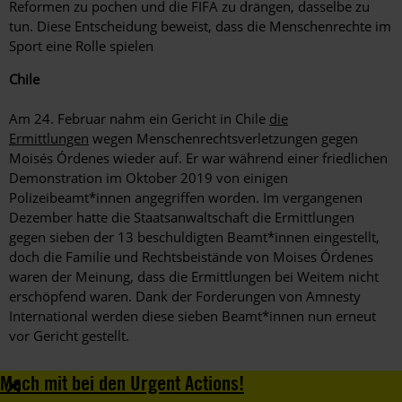
Reformen zu pochen und die FIFA zu drängen, dasselbe zu
tun. Diese Entscheidung beweist, dass die Menschenrechte im
Sport eine Rolle spielen
Chile
Am 24. Februar nahm ein Gericht in Chile
die
Ermittlungen
wegen Menschenrechtsverletzungen gegen
Moisés Órdenes wieder auf. Er war während einer friedlichen
Demonstration im Oktober 2019 von einigen
Polizeibeamt*innen angegriffen worden. Im vergangenen
Dezember hatte die Staatsanwaltschaft die Ermittlungen
gegen sieben der 13 beschuldigten Beamt*innen eingestellt,
doch die Familie und Rechtsbeistände von Moises Órdenes
waren der Meinung, dass die Ermittlungen bei Weitem nicht
erschöpfend waren. Dank der Forderungen von Amnesty
International werden diese sieben Beamt*innen nun erneut
vor Gericht gestellt.
+
Mach mit bei den Urgent Actions!
Tweet über die Protestaktion von Amnesty in Chile für Moisés