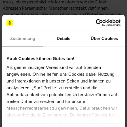
muss, ob es persönliche Informationen wie die E-Mail-
Adressen koreanischer Menschenrechtsaktivist*innen,
darunter Amnesty International Korea, an US-Geheimdienste
weitergegeben hat. Das Urteil nimmt multinationale
Unternehmen wie Google in die Verantwortung für die
Datenschutzrechte ihrer Nutzer*innen.
Zustimmung
Details
Über Cookies
USA
Der zunehmend gefährliche Einsatz von Spionagesoftware hat
Auch Cookies können Gutes tun!
erhebliche Auswirkungen auf die Zukunft der
Als gemeinnütziger Verein sind wir auf Spenden
Menschenrechte. Amnesty International hat ein sofortiges
weltweites Verbot invasiver Spiongesoftware gefordert. Im
angewiesen. Online helfen uns Cookies dabei Nutzung
März gab es einen bedeutenden Sieg für die
und Interaktionen mit unseren Seiten und Inhalten zu
Menschenrechtsbewegung, als
US-Präsident Biden eine
analysieren, „Surf-Profile“ zu erstellen und die
Durchführungsverordnung unterzeichnete
, die die Nutzung
Aufmerksamkeit von potentiellen Unterstützer*innen auf
kommerzieller Spionagetechnologie durch die US-Regierung
Seiten Dritter zu wecken und für unsere
einschränkt. Drei Tage später gaben elf Regierungen eine
Menschenrechtsarbeit zu gewinnen. Dafür brauchen wir
Erklärung ab, in der sie sich zu gemeinsamen Maßnahmen
aber vorher deine Zustimmung. Du kannst Cookies für
gegen die Verbreitung und den Missbrauch kommerzieller
Analysen, für Marketing und eingebettete Drittinhalte
Spionagesoftwareprogramme verpflichteten.