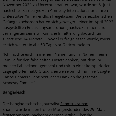
November 2021 zu Unrecht inhaftiert war, wurde am 6. Juni
nach einer Kampagne von Amnesty International und ihren
Unterstützer*innen
endlich freigelassen
. Die venezolanischen
Gefängnisbehörden hatten sich geweigert, einer im April 2022
ausgestellten Entlassungsanordnung nachzukommen und
verlängerten seine willkürliche Inhaftierung dadurch um
zusätzliche 14 Monate. Obwohl er freigelassen wurde, muss
er sich weiterhin alle 60 Tage vor Gericht melden.
"Ich möchte euch in meinem Namen und im Namen meiner
Familie für den fabelhaften Einsatz danken, mit dem ihr
meinen Fall bekannt gemacht und mir in einer komplizierten
Lage geholfen habt. Glücklicherweise bin ich nun frei", sagte
Carlos Debiais "Ganz herzlichen Dank an die gesamte
Amnesty-Familie."
Bangladesch
Der bangladeschische Journalist
Shamsuzzaman
Shams
wurde in den frühen Morgenstunden des 29. März
festgenommen, nachdem er einen Artikel über die