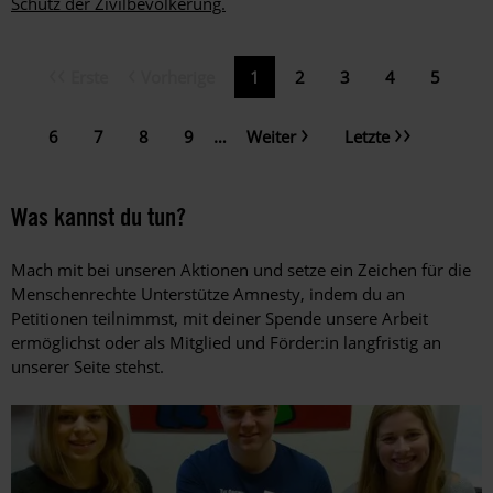
Schutz der Zivilbevölkerung.
Erste
Vorherige
Erste
Vorherige
Aktuelle
1
Page
2
Page
3
Page
4
Page
5
Seitennummerierung
Seite
Seite
Seite
Nächste
Letzte
Page
6
Page
7
Page
8
Page
9
…
Weiter
Letzte
Seite
Seite
Was kannst du tun?
Mach mit bei unseren Aktionen und setze ein Zeichen für die
Menschenrechte Unterstütze Amnesty, indem du an
Petitionen teilnimmst, mit deiner Spende unsere Arbeit
ermöglichst oder als Mitglied und Förder:in langfristig an
unserer Seite stehst.