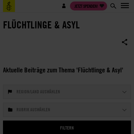
Direkt
Benutzermenü
JETZT SPENDEN!
zum
Inhalt
FLÜCHTLINGE & ASYL
Aktuelle Beiträge zum Thema 'Flüchtlinge & Asyl'
REGION/LAND AUSWÄHLEN
RUBRIK AUSWÄHLEN