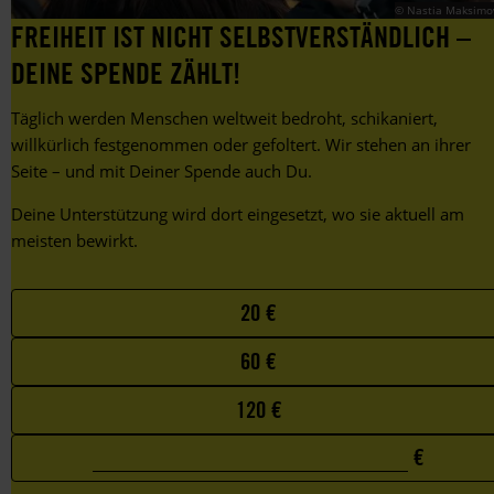
© Nastia Maksimo
von
FREIHEIT IST NICHT SELBSTVERSTÄNDLICH –
LGBTIQ+.
DEINE SPENDE ZÄHLT!
Täglich werden Menschen weltweit bedroht, schikaniert,
willkürlich festgenommen oder gefoltert. Wir stehen an ihrer
Seite – und mit Deiner Spende auch Du.
Deine Unterstützung wird dort eingesetzt, wo sie aktuell am
meisten bewirkt.
Choose
20 €
your
60 €
favorite
amount
120 €
€
0
Custom
€