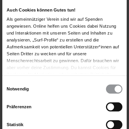
Amnesty-Researcher Abdullahi Hassan spricht im Interview
Auch Cookies können Gutes tun!
über systematische Gewalt, Völkermord-Vorwürfe und ein
Als gemeinnütziger Verein sind wir auf Spenden
Erlebnis, das ihn tief berührt hat.
angewiesen. Online helfen uns Cookies dabei Nutzung
und Interaktionen mit unseren Seiten und Inhalten zu
analysieren, „Surf-Profile“ zu erstellen und die
Aufmerksamkeit von potentiellen Unterstützer*innen auf
Seiten Dritter zu wecken und für unsere
Menschenrechtsarbeit zu gewinnen. Dafür brauchen wir
aber vorher deine Zustimmung. Du kannst Cookies für
Analysen, für Marketing und eingebettete Drittinhalte
auch ablehnen, oder deine Meinung jederzeit später
Einwilligungsauswahl
wieder ändern. Diesen Banner kannst Du über den Link
Notwendig
im Footer schnell wieder aufrufen.
Datenschutzerklärung
Präferenzen
AKTUELL
ERFOLG
14.04.2026
Unsere Erfolge Januar bis März 2026
Statistik
Wir freuen uns, euch wieder viele gute Nachrichten zu