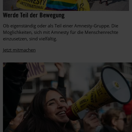
Amnesty-
©
Werde Teil der Bewegung
Amnesty
Mitglieder
International,
setzen
Ob eigenständig oder als Teil einer Amnesty-Gruppe. Die
Foto:
beim
Matthias
Möglichkeiten, sich mit Amnesty für die Menschenrechte
EM-
Balk
einzusetzen, sind vielfältig.
Spiel
zwischen
Jetzt mitmachen
Ungarn
und
Deutschland
im
Juni
2021
in
der
Müncher
Allianz-
Arena
ein
Zeichen
gegen
die
Diskriminierung