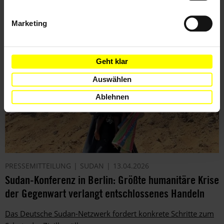
Menschen zu überbringen, für die ihr euch eingesetzt habt.
Marketing
Geht klar
Auswählen
Ablehnen
PRESSEMITTEILUNG
SUDAN
13.04.2026
Sudan-Konferenz in Berlin: Größte humanitäre Krise
der Gegenwart verlangt entschlossenes Handeln
Das Deutsche Sudan-Netzwerk fordert konkrete Schritte zum