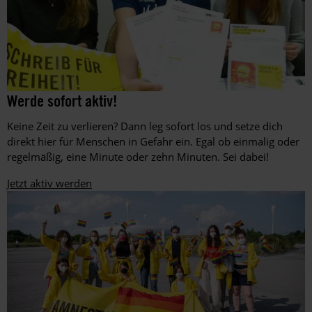
Aktion
©
Werde sofort aktiv!
©
am
Martin
Städtischen
Keine Zeit zu verlieren? Dann leg sofort los und setze dich
Huckebrink
Gymnasium
direkt hier für Menschen in Gefahr ein. Egal ob einmalig oder
Erwitte
regelmäßig, eine Minute oder zehn Minuten. Sei dabei!
in
Nordrhein-
Jetzt aktiv werden
Westfalen
während
des
Amnesty-
Briefmarathons
an
Schulen
im
Dezember
2016