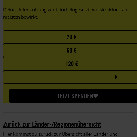
Deine Unterstützung wird dort eingesetzt, wo sie aktuell am
meisten bewirkt.
Choose
20 €
your
60 €
favorite
amount
120 €
€
0
Custom
€
amount
JETZT SPENDEN
Zurück zur Länder-/Regionenübersicht
Hier kommst du zurück zur Übersicht aller Länder und