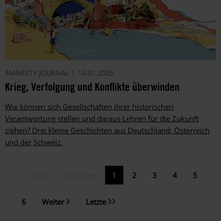
AMNESTY JOURNAL
14.01.2025
Krieg, Verfolgung und Konflikte überwinden
Wie können sich Gesellschaften ihrer historischen
Verantwortung stellen und daraus Lehren für die Zukunft
ziehen? Drei kleine Geschichten aus Deutschland, Österreich
und der Schweiz.
Erste
Vorherige
Erste
Vorherige
Aktuelle
1
Page
2
Page
3
Page
4
Page
5
Seitennummerierung
Seite
Seite
Seite
Nächste
Letzte
Page
6
Weiter
Letzte
Seite
Seite