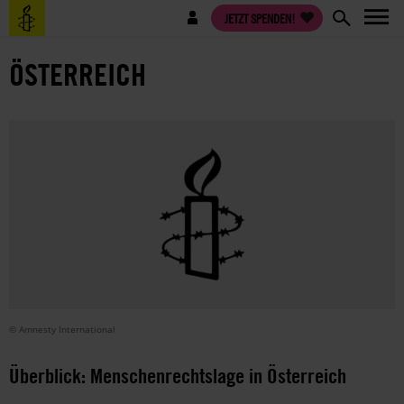
Direkt
Benutzermenü
JETZT SPENDEN!
zum
Inhalt
ÖSTERREICH
© Amnesty International
Überblick: Menschenrechtslage in Österreich