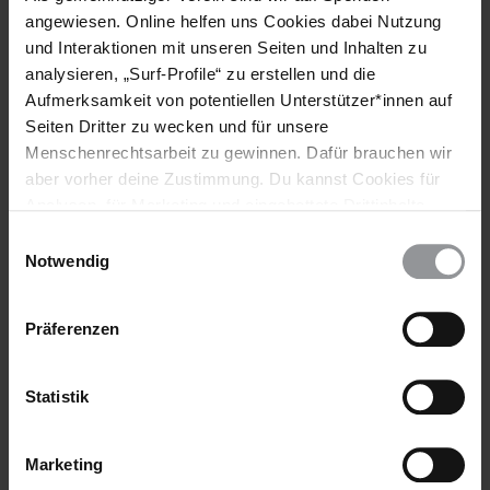
angewiesen. Online helfen uns Cookies dabei Nutzung
und Interaktionen mit unseren Seiten und Inhalten zu
analysieren, „Surf-Profile“ zu erstellen und die
Aufmerksamkeit von potentiellen Unterstützer*innen auf
Seiten Dritter zu wecken und für unsere
Menschenrechtsarbeit zu gewinnen. Dafür brauchen wir
aber vorher deine Zustimmung. Du kannst Cookies für
Analysen, für Marketing und eingebettete Drittinhalte
AMNESTY REPORT
ÖSTERREICH
29.04.2025
auch ablehnen, oder deine Meinung jederzeit später
Österreich 2024
Einwilligungsauswahl
wieder ändern. Diesen Banner kannst Du über den Link
Notwendig
Die Leistungen der Sozialhilfe waren nach wie vor nicht
im Footer schnell wieder aufrufen.
angemessen. Schwangerschaftsabbrüche waren 2024 noch
Datenschutzerklärung
Präferenzen
immer nicht vollständig entkriminalisiert.
Statistik
Marketing