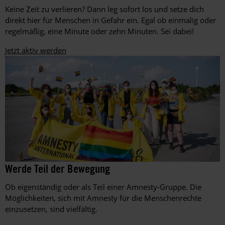
Martin
Städtischen
Keine Zeit zu verlieren? Dann leg sofort los und setze dich
Huckebrink
Gymnasium
direkt hier für Menschen in Gefahr ein. Egal ob einmalig oder
Erwitte
regelmäßig, eine Minute oder zehn Minuten. Sei dabei!
in
Nordrhein-
Jetzt aktiv werden
Westfalen
während
des
Amnesty-
Briefmarathons
an
Schulen
im
Dezember
2016
Amnesty-
©
Werde Teil der Bewegung
Amnesty
Mitglieder
International,
setzen
Ob eigenständig oder als Teil einer Amnesty-Gruppe. Die
Foto:
beim
Matthias
Möglichkeiten, sich mit Amnesty für die Menschenrechte
EM-
Balk
einzusetzen, sind vielfältig.
Spiel
zwischen