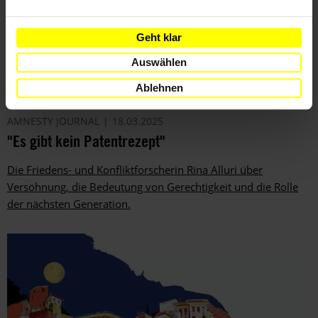
Geht klar
Auswählen
Ablehnen
AMNESTY JOURNAL
18.03.2025
"Es gibt kein Patentrezept"
Die Friedens- und Konfliktforscherin Rina Alluri über
Versöhnung, die Bedeutung von Gerechtigkeit und die Rolle
der nächsten Generation.