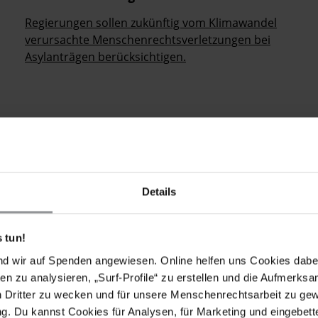
Regierungen sollen zukünftig vom Klimawandel
verursachte Menschenrechtsverletzungen bei
Asylanträgen berücksichtigen.
hste
Letzte
ter
Letzte
e
Seite
Details
 tun!
nd wir auf Spenden angewiesen. Online helfen uns Cookies dabe
hen für die Menschenrechte Unterstütze Amnesty, indem du 
en zu analysieren, „Surf-Profile“ zu erstellen und die Aufmerksa
er:in langfristig an unserer Seite stehst.
n Dritter zu wecken und für unsere Menschenrechtsarbeit zu ge
. Du kannst Cookies für Analysen, für Marketing und eingebettet