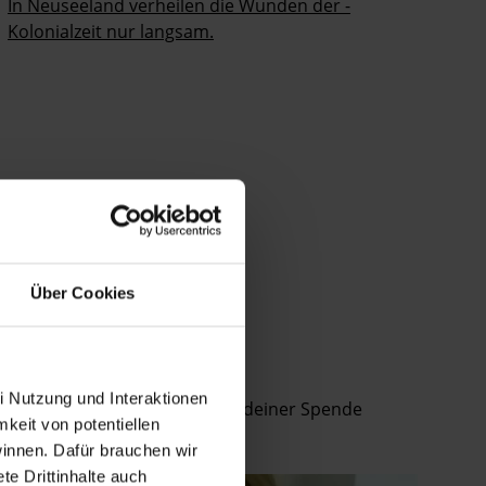
In Neuseeland verheilen die Wunden der ­
Kolonialzeit nur langsam.
Über Cookies
i Nutzung und Interaktionen
an Petitionen teilnimmst, mit deiner Spende
mkeit von potentiellen
winnen. Dafür brauchen wir
e Drittinhalte auch