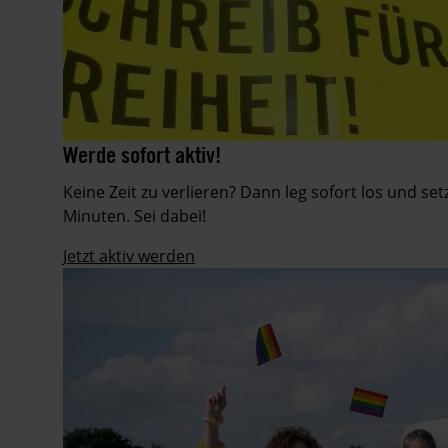
Aktion
©
Werde sofort aktiv!
©
am
Martin
Städtischen
Keine Zeit zu verlieren? Dann leg sofort los und se
Huckebrink
Gymnasium
Minuten. Sei dabei!
Erwitte
in
Jetzt aktiv werden
Nordrhein-
Westfalen
während
des
Amnesty-
Briefmarathons
an
Schulen
im
Dezember