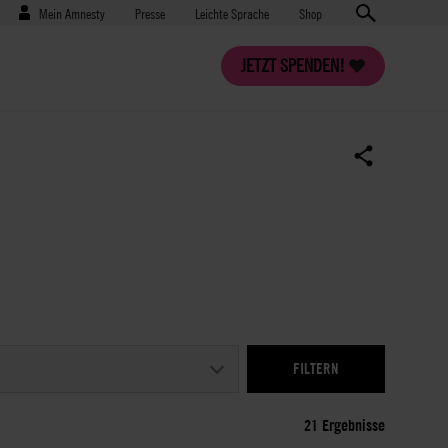
Benutzermenü
Presse
Mein Amnesty
Presse
Leichte Sprache
Shop
JETZT SPENDEN!
21 Ergebnisse