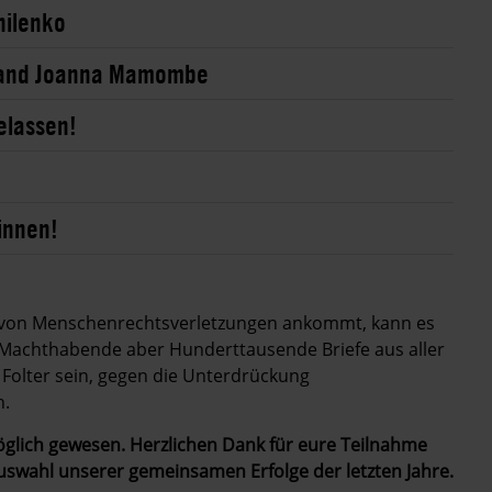
hilenko
ri and Joanna Mamombe
elassen!
innen!
en von Menschenrechtsverletzungen ankommt, kann es
achthabende aber Hunderttausende Briefe aus aller
Folter sein, gegen die Unterdrückung
n.
möglich gewesen. Herzlichen Dank für eure Teilnahme
Auswahl unserer gemeinsamen Erfolge der letzten Jahre.