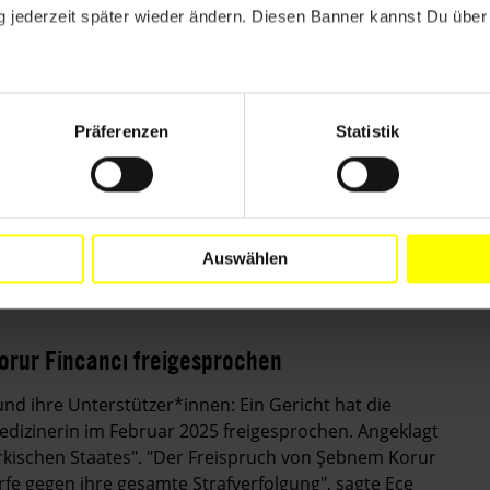
 jederzeit später wieder ändern. Diesen Banner kannst Du über 
Präferenzen
Statistik
staat Alabama im Todestrakt (Archivaufnahme). Im März 2025 wurde
Auswählen
orur Fincancı freigesprochen
nd ihre Unterstützer*innen:
Ein Gericht hat die
edizinerin im Februar 2025 freigesprochen. Angeklagt
kischen Staates". "
Der Freispruch von Şebnem Korur
würfe gegen ihre gesamte Strafverfolgung", sagte Ece