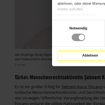
ablehnen, oder deine Meinung
wieder aufrufen.
Datenschutzerklärung
Einwilligungsauswahl
Notwendig
Der 63-jährige Rocky Myers saß mehr als 30 Jahre im US-Bundes
Ablehnen
sein Todesurteil in eine Haftstrafe umgewandelt.
© privat
Türkei: Menschenrechtsaktivistin Şebnem K
Es ist ein großer Erfolg für
Şebnem Korur Fincancı
u
türkische Menschenrechtsaktivistin und Gerichtsm
war sie wegen "öffentlicher Verunglimpfung des tür
Fincancı entlarvt die völlige Haltlosigkeit der Vor