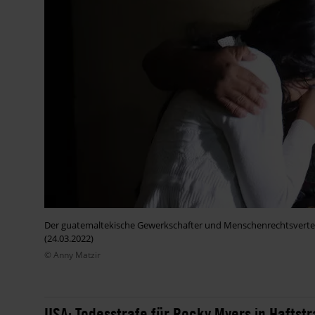
Der guatemaltekische Gewerkschafter und Menschenrechtsverteidi
(24.03.2022)
© Anny Matzir
USA: Todesstrafe für Rocky Myers in Hafts