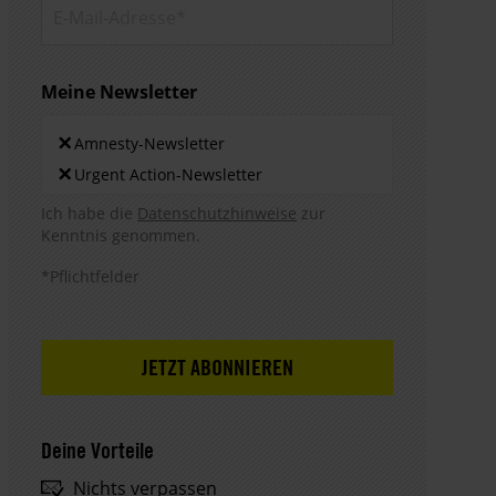
E-Mail-
Adresse*
Meine Newsletter
Newsletters
×
Amnesty-Newsletter
×
Urgent Action-Newsletter
Hinweis DSE
Ich habe die
Datenschutzhinweise
zur
Kenntnis genommen.
*Pflichtfelder
Deine Vorteile
Nichts verpassen