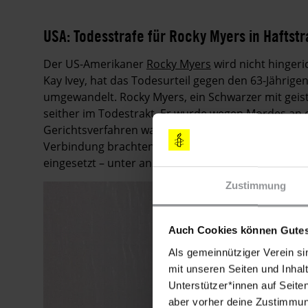
USA: Todesstrafe für Rocky Myers in Hafts
Der US-Amerikaner
Rocky Myers
wird nicht hinger
Kay Ivey, hat das Todesurteil gegen den 63-Jährige
umgewandelt. Rocky Myers, ein Schwarzer mit geist
seither im Todestrakt. Er wurde wegen Mordes an e
Gerichtsverfahren war jedoch fehlerhaft und es gab
Verbindung brachten, für das er verurteilt wurde. 
eingesetzt – unter anderem im Rahmen des Briefm
Zustimmung
Auch Cookies können Gutes
Als gemeinnütziger Verein si
mit unseren Seiten und Inhalt
Unterstützer*innen auf Seite
aber vorher deine Zustimmung