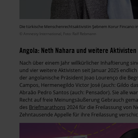
Die türkische Menschenrechtsaktivistin Şebnem Korur Fincancı i
© Amnesty International, Foto: Ralf Rebmann
Angola: Neth Nahara und weitere Aktivisten 
Nach über einem Jahr willkürlicher Inhaftierung si
und vier weitere Aktivisten seit Januar 2025 endlic
der angolanische Präsident Joao Lourenço die Be
Campos, Hermenegildo Victor José (auch: Gildo das
Abraão Pedro Santos (auch: Pensador). Sie alle war
Recht auf freie Meinungsäußerung Gebrauch gemac
des
Briefmarathons
2024 für die Freilassung von N
Zehntausende Appelle für ihre Freilassung verschic