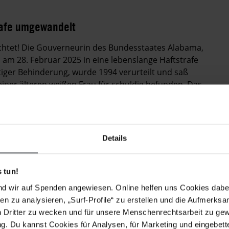
trafe umgewandelt
ichtet! Die Gouverneurin des Bundesstaates Alabama,
n am 28. Februar 2025 in eine lebenslange Haftstrafe
iger Behinderung, wurde 1994 verurteilt und saß
iner älteren weißen Frau für schuldig befunden. Das
 keine Beweise, die ihn direkt mit dem Verbrechen in
Amnesty International hatte sich lange für Rocky Myers
arathons 2023.
Details
 tun!
nd wir auf Spenden angewiesen. Online helfen uns Cookies dabe
en zu analysieren, „Surf-Profile“ zu erstellen und die Aufmerksa
n Dritter zu wecken und für unsere Menschenrechtsarbeit zu ge
. Du kannst Cookies für Analysen, für Marketing und eingebettet