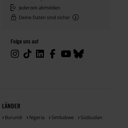
Jederzeit abmelden
Deine Daten sind sicher
Hinweis
Datenschutz:
Folge uns auf
Deine
Daten
werden
von
uns
nur
zu
satzungsgemäßen
Zwecken
LÄNDER
und
gemäß
Burundi
Nigeria
Simbabwe
Südsudan
der
gesetzlichen