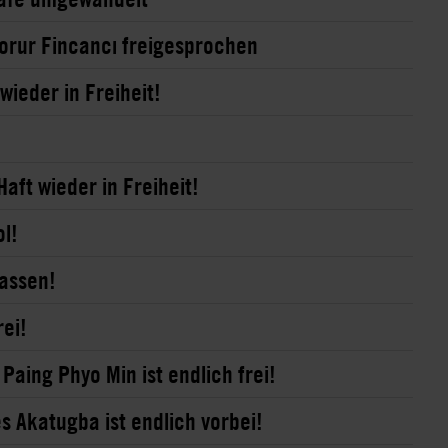
orur Fincancı freigesprochen
wieder in Freiheit!
aft wieder in Freiheit!
l!
lassen!
rei!
aing Phyo Min ist endlich frei!
s Akatugba ist endlich vorbei!