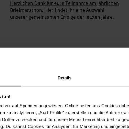
Herzlichen Dank für eure Teilnahme am jährlichen
Briefmarathon. Hier findet ihr eine Auswahl
unserer gemeinsamen Erfolge der letzten Jahre.
Nächste
Letzte
e
Page
5
Page
6
Page
7
Page
8
Page
9
…
Weiter
Letzte
Seite
Seite
Details
 tun!
nd wir auf Spenden angewiesen. Online helfen uns Cookies dabe
hen für die Menschenrechte Unterstütze Amnesty, indem du 
en zu analysieren, „Surf-Profile“ zu erstellen und die Aufmerksa
er:in langfristig an unserer Seite stehst.
n Dritter zu wecken und für unsere Menschenrechtsarbeit zu ge
. Du kannst Cookies für Analysen, für Marketing und eingebettet