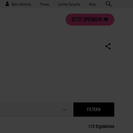
Benutzermenü
Presse
Mein Amnesty
Presse
Leichte Sprache
Shop
JETZT SPENDEN!
115 Ergebnisse