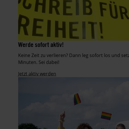
Aktion
©
Werde sofort aktiv!
©
am
Martin
Städtischen
Keine Zeit zu verlieren? Dann leg sofort los und se
Huckebrink
Gymnasium
Minuten. Sei dabei!
Erwitte
in
Jetzt aktiv werden
Nordrhein-
Westfalen
während
des
Amnesty-
Briefmarathons
an
Schulen
im
Dezember