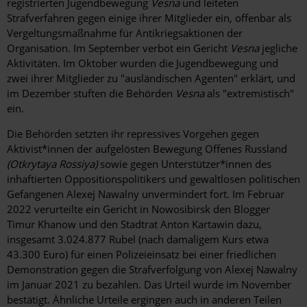
registrierten Jugendbewegung
Vesna
und leiteten
Strafverfahren gegen einige ihrer Mitglieder ein, offenbar als
Vergeltungsmaßnahme für Antikriegsaktionen der
Organisation. Im September verbot ein Gericht
Vesna
jegliche
Aktivitäten. Im Oktober wurden die Jugendbewegung und
zwei ihrer Mitglieder zu "ausländischen Agenten" erklärt, und
im Dezember stuften die Behörden
Vesna
als "extremistisch"
ein.
Die Behörden setzten ihr repressives Vorgehen gegen
Aktivist*innen der aufgelösten Bewegung Offenes Russland
(Otkrytaya Rossiya)
sowie gegen Unterstützer*innen des
inhaftierten Oppositionspolitikers und gewaltlosen politischen
Gefangenen Alexej Nawalny unvermindert fort. Im Februar
2022 verurteilte ein Gericht in Nowosibirsk den Blogger
Timur Khanow und den Stadtrat Anton Kartawin dazu,
insgesamt 3.024.877 Rubel (nach damaligem Kurs etwa
43.300 Euro) für einen Polizeieinsatz bei einer friedlichen
Demonstration gegen die Strafverfolgung von Alexej Nawalny
im Januar 2021 zu bezahlen. Das Urteil wurde im November
bestätigt. Ähnliche Urteile ergingen auch in anderen Teilen