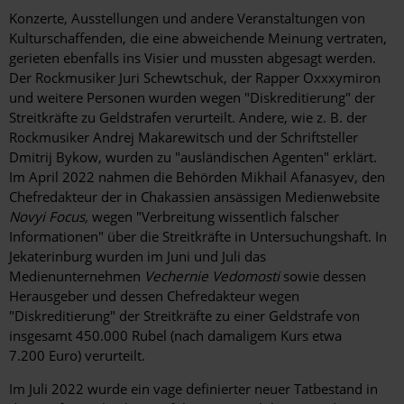
Konzerte, Ausstellungen und andere Veranstaltungen von
Kulturschaffenden, die eine abweichende Meinung vertraten,
gerieten ebenfalls ins Visier und mussten abgesagt werden.
Der Rockmusiker Juri Schewtschuk, der Rapper Oxxxymiron
und weitere Personen wurden wegen "Diskreditierung" der
Streitkräfte zu Geldstrafen verurteilt. Andere, wie z. B. der
Rockmusiker Andrej Makarewitsch und der Schriftsteller
Dmitrij Bykow, wurden zu "ausländischen Agenten" erklärt.
Im April 2022 nahmen die Behörden Mikhail Afanasyev, den
Chefredakteur der in Chakassien ansässigen Medienwebsite
Novyi Focus
,
wegen "Verbreitung wissentlich falscher
Informationen" über die Streitkräfte in Untersuchungshaft. In
Jekaterinburg wurden im Juni und Juli das
Medienunternehmen
Vechernie Vedomosti
sowie dessen
Herausgeber und dessen Chefredakteur wegen
"Diskreditierung" der Streitkräfte zu einer Geldstrafe von
insgesamt 450.000 Rubel (nach damaligem Kurs etwa
7.200 Euro) verurteilt.
Im Juli 2022 wurde ein vage definierter neuer Tatbestand in