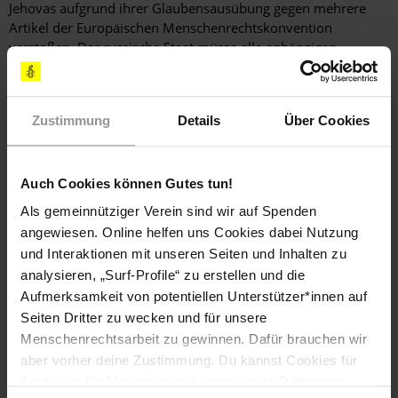
Jehovas aufgrund ihrer Glaubensausübung gegen mehrere
Artikel der Europäischen Menschenrechtskonvention
verstoßen. Der russische Staat müsse alle anhängigen
Strafverfahren einstellen und bereits inhaftierte Zeugen
Jehovas freilassen. Trotz dieses Urteils und zweier weiterer
EGMR-Urteile, die im Februar 2022 ergingen, wurden die
Zustimmung
Details
Über Cookies
Zeugen Jehovas weiterhin schikaniert und strafrechtlich
verfolgt. Ihnen drohten hohe Geldstrafen und bis zu sieben
Jahre Gefängnis.
Auch Cookies können Gutes tun!
Im Mai 2022 wurde der dänische Staatsbürger und gewaltlose
Als gemeinnütziger Verein sind wir auf Spenden
politische Gefangene Dennis Christensen nach Verbüßung
angewiesen. Online helfen uns Cookies dabei Nutzung
seiner sechsjährigen Haftstrafe aus einer Strafkolonie
und Interaktionen mit unseren Seiten und Inhalten zu
entlassen. Er war der erste Zeuge Jehovas, der nach dem
Verbot der Organisation im Jahr 2017 inhaftiert worden war.
analysieren, „Surf-Profile“ zu erstellen und die
Aufmerksamkeit von potentiellen Unterstützer*innen auf
Seiten Dritter zu wecken und für unsere
Folter und andere Misshandlungen
Menschenrechtsarbeit zu gewinnen. Dafür brauchen wir
aber vorher deine Zustimmung. Du kannst Cookies für
In den Haftanstalten waren Folter und andere
Analysen, für Marketing und eingebettete Drittinhalte
Misshandlungen weiterhin an der Tagesordnung, und die