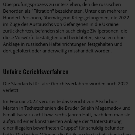
Überprüfungsprozess zu unterziehen, den die russischen
Behörden als "Filtration" bezeichneten. Unter den mehreren
Hundert Personen, überwiegend Kriegsgefangenen, die 2022
im Zuge des Austauschs von Gefangenen in die Ukraine
zurückkehrten, befanden sich auch einige Zivilpersonen, die
diese Vorwürfe bestätigten und berichteten, sie seien ohne
Anklage in russischen Hafteinrichtungen festgehalten und
dort gefoltert oder anderweitig misshandelt worden.
Unfaire Gerichtsverfahren
Die Standards für faire Gerichtsverfahren wurden auch 2022
verletzt.
Im Februar 2022 verurteilte das Gericht von Atschchoi-
Martan in Tschetschenien die Brüder Salekh Magamadov und
Ismail Isaev zu acht bzw. sechs Jahren Haft, nachdem man sie
aufgrund einer konstruierten Anklage der "Unterstützung
einer illegalen bewaffneten Gruppe" für schuldig befunden
hatte. Die beiden Männer, die Kritik an den tschetschenischen