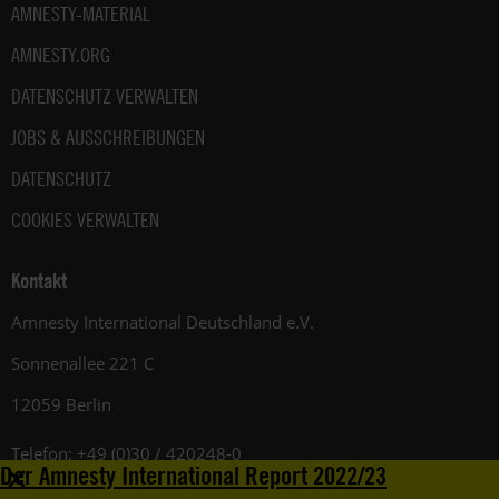
AMNESTY-MATERIAL
AMNESTY.ORG
DATENSCHUTZ VERWALTEN
JOBS & AUSSCHREIBUNGEN
DATENSCHUTZ
COOKIES VERWALTEN
Kontakt
Amnesty International Deutschland e.V.
Sonnenallee 221 C
12059 Berlin
Telefon: +49 (0)30 / 420248-0
+
Der Amnesty International Report 2022/23
Registergericht: Amtsgericht