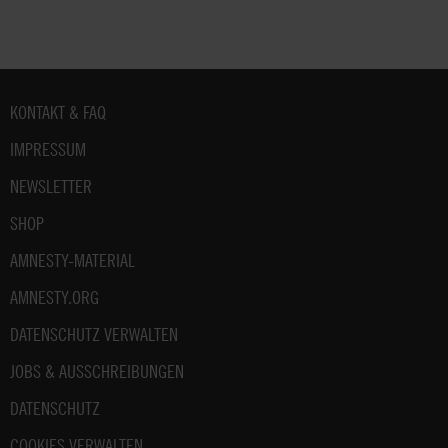
Fußbereich
KONTAKT & FAQ
IMPRESSUM
NEWSLETTER
SHOP
AMNESTY-MATERIAL
AMNESTY.ORG
DATENSCHUTZ VERWALTEN
JOBS & AUSSCHREIBUNGEN
DATENSCHUTZ
COOKIES VERWALTEN