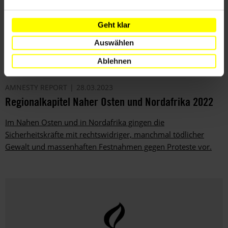
Geht klar
Auswählen
Ablehnen
AMNESTY REPORT
28.03.2023
Regionalkapitel Naher Osten und Nordafrika 2022
Im Nahen Osten und in Nordafrika gingen die
Sicherheitskräfte mit rechtswidriger, manchmal tödlicher
Gewalt und massenhaften Festnahmen gegen Proteste vor.