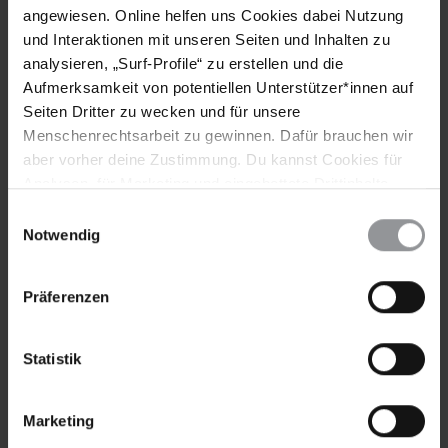
angewiesen. Online helfen uns Cookies dabei Nutzung
und Interaktionen mit unseren Seiten und Inhalten zu
analysieren, „Surf-Profile“ zu erstellen und die
Aufmerksamkeit von potentiellen Unterstützer*innen auf
Seiten Dritter zu wecken und für unsere
Menschenrechtsarbeit zu gewinnen. Dafür brauchen wir
aber vorher deine Zustimmung. Du kannst Cookies für
AMNESTY REPORT
28.03.2023
Analysen, für Marketing und eingebettete Drittinhalte
Regionalkapitel Afrika 2022
auch ablehnen, oder deine Meinung jederzeit später
Einwilligungsauswahl
wieder ändern. Diesen Banner kannst Du über den Link
Notwendig
Auf dem gesamten Kontinent griffen Regierungen auf eine
im Footer schnell wieder aufrufen.
Reihe von Maßnahmen zurück, um friedlich vorgebrachte
Datenschutzerklärung
Kritik zu unterbinden.
Präferenzen
Statistik
Marketing