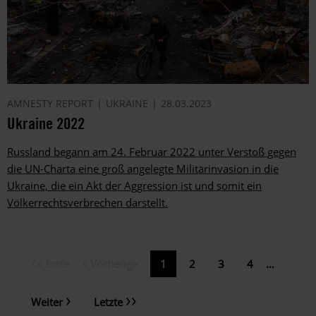
AMNESTY REPORT
UKRAINE
28.03.2023
Ukraine 2022
Russland begann am 24. Februar 2022 unter Verstoß gegen
die UN-Charta eine groß angelegte Militärinvasion in die
Ukraine, die ein Akt der Aggression ist und somit ein
Völkerrechtsverbrechen darstellt.
Erste
Vorherige
Erste
Vorherige
Aktuelle
1
Page
2
Page
3
Page
4
…
Seitennummerierung
Seite
Seite
Seite
Nächste
Letzte
Weiter
Letzte
Seite
Seite