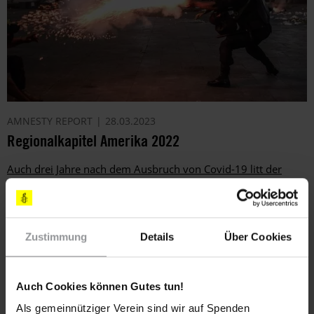
AMNESTY REPORT
28.03.2023
Regionalkapitel Amerika 2022
Auch drei Jahre nach dem Ausbruch von Covid-19 litt der
amerikanische Kontinent noch unter den verheerenden
Auswirkungen der Pandemie.
Zustimmung
Details
Über Cookies
Auch Cookies können Gutes tun!
Als gemeinnütziger Verein sind wir auf Spenden