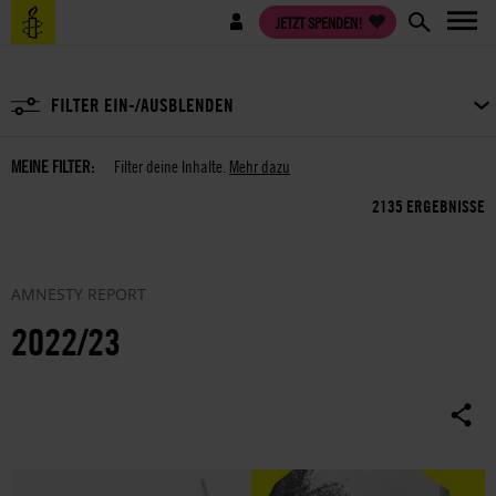
Direkt
Benutzermenü
JETZT SPENDEN!
zum
Inhalt
FILTER EIN-/AUSBLENDEN
MEINE FILTER:
Filter deine Inhalte.
Mehr dazu
2135 ERGEBNISSE
AMNESTY REPORT
2022/23