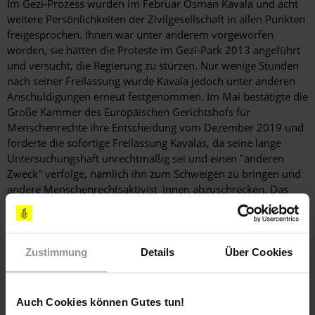
Im Gezi-Prozess wurden im Februar Osman Kavala und acht
weitere Persönlichkeiten der Zivilgesellschaft in allen Punkten
freigesprochen. Ihnen war unter anderem vorgeworfen
worden, sie hätten die Proteste im Gezi-Park 2013 angeführt
und versucht, die Regierung zu stürzen. Nur wenige Stunden
nach seiner Freilassung wurde Kavala jedoch unter anderen
Anschuldigungen erneut festgenommen. Im Mai bestätigte die
Große Kammer des Europäischen Gerichtshofs für
Menschenrechte ihre Entscheidung vom Dezember 2019 und
forderte die sofortige Freilassung Kavalas, da seine lange
Untersuchungshaft unrechtmäßig sei und einen "anderen
Zweck" verfolge, nämlich ihn zum Schweigen zu bringen und
andere Menschenrechtsaktivist_innen abzuschrecken. Das
Ministerkomitee des Europarats forderte die Türkei nach
seinen Sitzungen im September und Oktober sowie in einer
Zwischenresolution im Dezember auf, das Urteil des EGMR
umzusetzen.
Zustimmung
Details
Über Cookies
Im Oktober 2020 akzeptierte ein Istanbuler Gericht eine neue
Anklageschrift gegen Osman Kavala und den US-Akademiker
Auch Cookies können Gutes tun!
Henri Barkey, in der den beiden Männern trotz fehlender