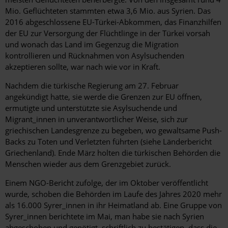
Mio. Geflüchteten stammten etwa 3,6 Mio. aus Syrien. Das
2016 abgeschlossene EU-Türkei-Abkommen, das Finanzhilfen
der EU zur Versorgung der Flüchtlinge in der Türkei vorsah
und wonach das Land im Gegenzug die Migration
kontrollieren und Rücknahmen von Asylsuchenden
akzeptieren sollte, war nach wie vor in Kraft.
Nachdem die türkische Regierung am 27. Februar
angekündigt hatte, sie werde die Grenzen zur EU öffnen,
ermutigte und unterstützte sie Asylsuchende und
Migrant_innen in unverantwortlicher Weise, sich zur
griechischen Landesgrenze zu begeben, wo gewaltsame Push-
Backs zu Toten und Verletzten führten (siehe Länderbericht
Griechenland). Ende März holten die türkischen Behörden die
Menschen wieder aus dem Grenzgebiet zurück.
Einem NGO-Bericht zufolge, der im Oktober veröffentlicht
wurde, schoben die Behörden im Laufe des Jahres 2020 mehr
als 16.000 Syrer_innen in ihr Heimatland ab. Eine Gruppe von
Syrer_innen berichtete im Mai, man habe sie nach Syrien
abgeschoben und genötigt, schriftlich zu bestätigen, dass die