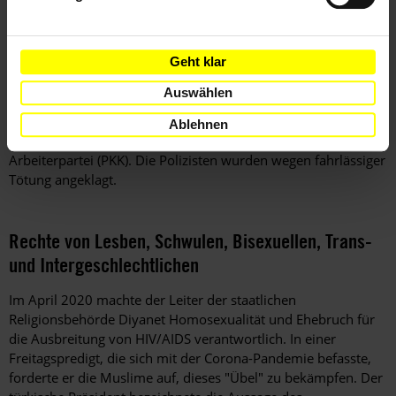
Ende 2020 noch anhängig.
Nachdem die Forschergruppe
Forensic Architecture
im Jahr
Geht klar
2019 einen Bericht vorgelegt hatte, in der sie die Umstände
rekonstruierte, unter denen der Menschenrechtsanwalt Tahir
Auswählen
Elçi im Jahr 2015 in Diyarbakır erschossen worden war,
begann im Oktober der Prozess gegen drei Polizisten und ein
Ablehnen
mutmaßliches Mitglied der bewaffneten Kurdischen
Arbeiterpartei (PKK). Die Polizisten wurden wegen fahrlässiger
Tötung angeklagt.
Rechte von Lesben, Schwulen, Bisexuellen, Trans-
und Intergeschlechtlichen
Im April 2020 machte der Leiter der staatlichen
Religionsbehörde Diyanet Homosexualität und Ehebruch für
die Ausbreitung von HIV/AIDS verantwortlich. In einer
Freitagspredigt, die sich mit der Corona-Pandemie befasste,
forderte er die Muslime auf, dieses "Übel" zu bekämpfen. Der