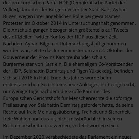
der pro-kurdischen Partei HDP (Demokratische Partei der
Völker), darunter der Bürgermeister der Stadt Kars, Ayhan
Bilgen, wegen ihrer angeblichen Rolle bei gewaltsamen
Protesten im Oktober 2014 in Untersuchungshaft genommen.
Die Anschuldigungen bezogen sich größtenteils auf Tweets
des offiziellen Twitter-Kontos der HDP aus dieser Zeit.
Nachdem Ayhan Bilgen in Untersuchungshaft genommen
worden war, setzte das Innenministerium am 2. Oktober den
Gouverneur der Provinz Kars treuhänderisch als
Bürgermeister von Kars ein.
Die ehemaligen Co-Vorsitzenden
der HDP, Selahattin Demirtaş und Figen Yüksekdağ, befinden
sich seit 2016 in Haft. Ende des Jahres wurde beim
erstinstanzlichen Gericht eine neue Anklageschrift eingereicht,
nur wenige Tage nachdem die Große Kammer des
Europäischen Gerichtshofs für Menschenrechte die sofortige
Freilassung von Selahattin Demirtaş gefordert hatte, da seine
Rechte auf freie Meinungsäußerung, Freiheit und Sicherheit,
freie Wahlen und darauf, nicht missbräuchlich in seinen
Rechten beschnitten zu werden, verletzt worden seien.
Im Dezember 2020 verabschiedete das Parlament ein neues