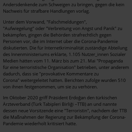
Andersdenkende zum Schweigen zu bringen, gegen die kein
Nachweis für strafbare Handlungen vorlag.
Unter dem Vorwand, "Falschmeldungen",
"Aufwiegelung" oder "Verbreitung von Angst und Panik" zu
bekämpfen, gingen die Behörden strafrechtlich gegen
Personen vor, die im Internet über die Corona-Pandemie
diskutierten. Die für Internetkriminalität zuständige Abteilung
des Innenministeriums erklärte, 1.105 Nutzer_innen Sozialer
Medien hätten vom 11. März bis zum 21. Mai "Propaganda
für eine terroristische Organisation" betrieben, unter anderem
dadurch, dass sie "provokative Kommentare zu
Corona" weitergeleitet hätten. Berichten zufolge wurden 510
von ihnen festgenommen, um sie zu verhören.
Im Oktober 2020 griff Präsident
Erdoğan
den türkischen
Ärzteverband (Türk Tabipleri Birliği –TTB) an und nannte
dessen neue Vorsitzende eine "Terroristin", nachdem der TTB
die Maßnahmen der Regierung zur Bekämpfung der Corona-
Pandemie wiederholt kritisiert hatte.