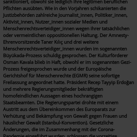
sanktioniert, obwohl sie lediglich ihre legitimen beruflichen
Pflichten ausübten. Wie in den Vorjahren schikanierten die
Justizbehörden zahlreiche Journalist_innen, Politiker_innen,
Aktivist_innen, Nutzer_innen sozialer Medien und
Menschenrechtsverteidiger_innen wegen ihrer tatsächlichen
oder vermeintlichen oppositionellen Haltung. Der Amnesty-
Ehrenvorsitzende Taner Kılıç und drei weitere
Menschenrechtsverteidiger_innen wurden im sogenannten
Büyükada-Prozess schuldig gesprochen. Der Kulturförderer
Osman Kavala blieb in Haft, obwohl er im sogenannten Gezi-
Prozess freigesprochen wurde und der Europäische
Gerichtshof für Menschenrechte (EGMR) seine sofortige
Freilassung angeordnet hatte. Präsident Recep Tayyip Erdoğan
und mehrere Regierungsmitglieder bekräftigten
homofeindlichen Aussagen eines hochrangigen
Staatsbeamten. Die Regierungspartei drohte mit einem
Austritt aus dem Übereinkommen des Europarats zur
Verhütung und Bekämpfung von Gewalt gegen Frauen und
häuslicher Gewalt (Istanbul-Konvention). Gesetzliche
Änderungen, die im Zusammenhang mit der Corona-
Pandemie eingeführt wurden, schlossen die vorzeitige