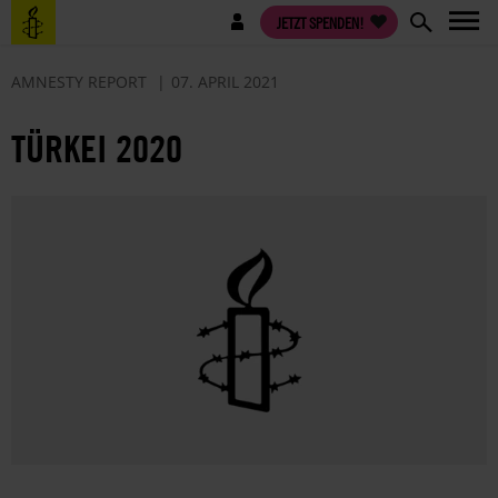
Direkt
Benutzermenü
JETZT SPENDEN!
zum
Inhalt
AMNESTY REPORT
07. APRIL 2021
TÜRKEI 2020