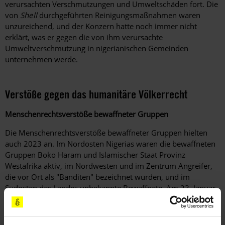
verursachten Verschmutzungen und Umweltschäden fort. Die
von
Shell
durchgeführten Reinigungsmaßnahmen waren
unzureichend, und der Konzern hatte noch immer nicht
erklärt, was er gegen die von ihm verursachte
Umweltverschmutzung in nigerianischen Gemeinden
unternehmen werde.
Verstöße gegen das humanitäre Völkerrecht
Menschenrechtsverstöße bewaffneter Gruppen
Die Menschenrechtsverstöße bewaffneter Gruppen hielten
auch 2023 an. Im Nordosten Nigerias waren die bewaffneten
Gruppen Boko Haram und Islamischer Staat Provinz
Westafrika aktiv, im Nordwesten und im Zentrum Angreifer,
die vor Ort als "Banditen" bezeichnet wurden, und im
Südosten des Landes unbekannte Bewaffnete. Am 23. Januar
2023 enthaupteten Unbekannte im Bundesstaat Imo den
Bezirksverwalter Christopher Ohizu. Am 5. und 6. April 2023
töteten Unbekannte mindestens 46 Menschen im Dorf