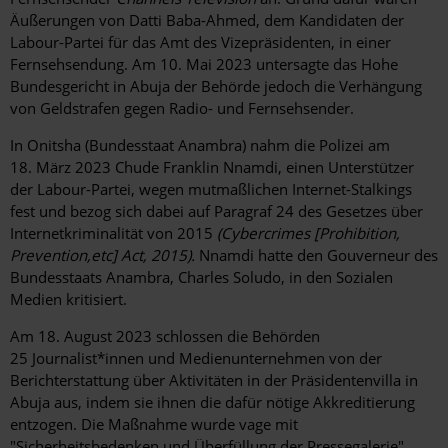
Äußerungen von Datti Baba-Ahmed, dem Kandidaten der
Labour-Partei für das Amt des Vizepräsidenten, in einer
Fernsehsendung. Am 10. Mai 2023 untersagte das Hohe
Bundesgericht in Abuja der Behörde jedoch die Verhängung
von Geldstrafen gegen Radio- und Fernsehsender.
In Onitsha (Bundesstaat Anambra) nahm die Polizei am
18. März 2023 Chude Franklin Nnamdi, einen Unterstützer
der Labour-Partei, wegen mutmaßlichen Internet-Stalkings
fest und bezog sich dabei auf Paragraf 24 des Gesetzes über
Internetkriminalität von 2015
(Cybercrimes [Prohibition,
Prevention,etc] Act, 2015).
Nnamdi hatte den Gouverneur des
Bundesstaats Anambra, Charles Soludo, in den Sozialen
Medien kritisiert.
Am 18. August 2023 schlossen die Behörden
25 Journalist*innen und Medienunternehmen von der
Berichterstattung über Aktivitäten in der Präsidentenvilla in
Abuja aus, indem sie ihnen die dafür nötige Akkreditierung
entzogen. Die Maßnahme wurde vage mit
"Sicherheitsbedenken und Überfüllung der Pressegalerie"