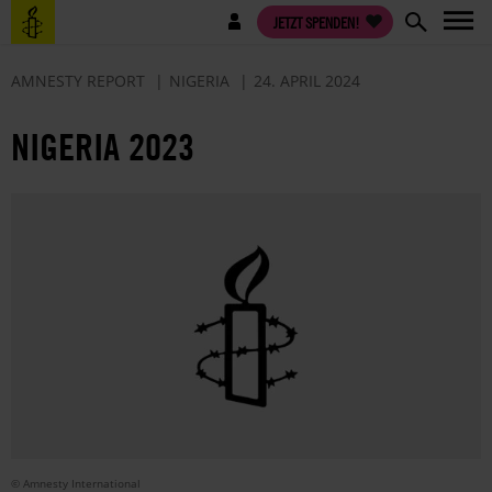
Direkt
Benutzermenü
JETZT SPENDEN!
zum
Inhalt
AMNESTY REPORT
NIGERIA
24. APRIL 2024
NIGERIA 2023
© Amnesty International