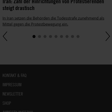
Iran: Zahl der Hinrichtungen von Protestierenden
steigt drastisch
In Iran setzen die Behörden die Todesstrafe zunehmend als
Mittel gegen die Protestbewegung ein.
Fußbereich
KONTAKT & FAQ
IMPRESSUM
NEWSLETTER
SHOP