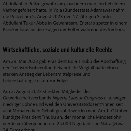
Abdullahi in Polizeigewahrsam, nachdem man ihn bei einem
Verhör gefoltert hatte. In Yola (Bundesstaat Adamawa) nahm
die Polizei am 5. August 2023 den 17-jährigen Schüler
Abdullahi Tukur Abba in Gewahrsam. Er starb später in einem
Krankenhaus an den Folgen der Folter während des Verhörs.
Wirtschaftliche, soziale und kulturelle Rechte
Am 29. Mai 2023 gab Präsident Bola Tinubu die Abschaffung
der Treibstoffsubvention bekannt. Ihr Wegfall hatte einen
starken Anstieg der Lebensmittelpreise und
Lebenshaltungskosten zur Folge.
Am 2. August 2023 streikten Mitglieder des
Gewerkschaftsverbands
Nigeria Labour Congress
u. a. wegen
niedriger Löhne und weil den Universitätsdozent*innen seit
acht Monaten kein Gehalt gezahlt worden war. Am 1. Oktober
kündigte Präsident Tinubu an, der monatliche Mindestlohn
werde vorübergehend um 25.000 Nigerianische Naira (etwa
24 Euro) erhöht.