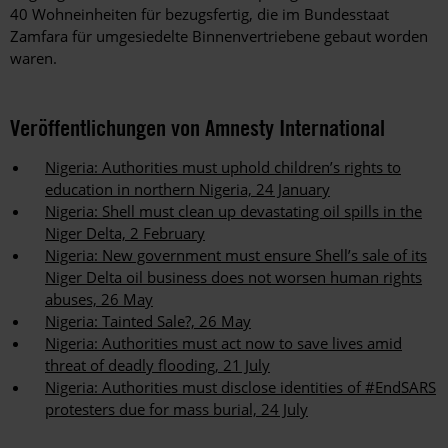
40 Wohneinheiten für bezugsfertig, die im Bundesstaat
Zamfara für umgesiedelte Binnenvertriebene gebaut worden
waren.
Veröffentlichungen von Amnesty International
Nigeria: Authorities must uphold children’s rights to
education in northern Nigeria, 24 January
Nigeria: Shell must clean up devastating oil spills in the
Niger Delta, 2 February
Nigeria: New government must ensure Shell’s sale of its
Niger Delta oil business does not worsen human rights
abuses, 26 May
Nigeria: Tainted Sale?, 26 May
Nigeria: Authorities must act now to save lives amid
threat of deadly flooding, 21 July
Nigeria: Authorities must disclose identities of #EndSARS
protesters due for mass burial, 24 July