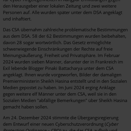
den Herausgeber einer lokalen Zeitung und zwei weitere
Personen auf. Alle wurden später unter dem DSA angeklagt
und inhaftiert.
Das CSA übernahm zahlreiche problematische Bestimmungen
aus dem DSA. 58 der 62 Bestimmungen wurden beibehalten,
davon 28 sogar wortwörtlich. Das Gesetz ermöglichte
schwerwiegende Einschränkungen der Rechte auf freie
Meinungsäußerung, Freiheit und Privatsphäre. Im Februar
2024 wurden sieben Männer, darunter der in Frankreich im
Exil lebende Blogger Pinaki Battacharya unter dem CSA
angeklagt. Ihnen wurde vorgeworfen, Bilder der damaligen
Premierministerin Sheikh Hasina entstellt und in den Sozialen
Medien gepostet zu haben. Im Juni 2024 erging Anklage
gegen weitere elf Männer unter dem CSA, weil sie in den
Sozialen Medien "abfällige Bemerkungen" über Sheikh Hasina
gemacht haben sollen.
Am 24. Dezember 2024 stimmte die Übergangsregierung
dem Entwurf einer neuen Cyberschutzverordnung (
Cyber
Protection Ordinance
– CPO) zu, die das CSA aufhob und