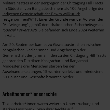
Militäreinsatzes
in der Bergregion der Chittagong Hill Tracts
im Südosten von Bangladesch mehr als 100 Angehörige der
indigenen Gemeinschaft der Bawm willkürlich
festgenommen
[W1]
. Einer der Gründe war der Vorwurf der
"Aufwiegelung" gemäß dem drakonischen Sicherheitsgesetz
(Special Powers Act).
Sie befanden sich Ende 2024 weiterhin
in Haft.
Am 20. September kam es zu Gewaltausbrüchen zwischen
bengalischen Siedler*innen und Angehörigen der
Gemeinschaft der Jumma in den zu den Chittagong Hill Tracts
gehörenden Distrikten Khagrachari und Rangamati.
Mindestens drei Menschen starben bei den
Auseinandersetzungen, 15 wurden verletzt und mindestens
50 Häuser und Geschäfte brannten nieder.
Arbeitnehmer*innenrechte
Textilarbeiter*innen waren weiterhin Unterdrückung und
starken Einschränkungen ihrer Rechte auf