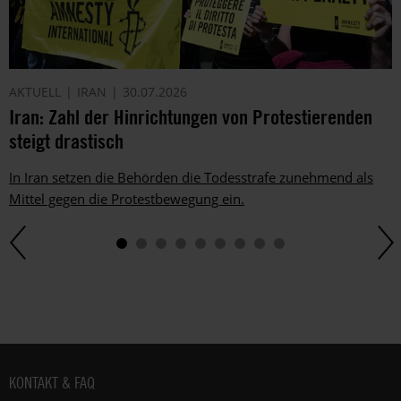
AKTUELL
IRAN
30.07.2026
Iran: Zahl der Hinrichtungen von Protestierenden
steigt drastisch
In Iran setzen die Behörden die Todesstrafe zunehmend als
Mittel gegen die Protestbewegung ein.
Fußbereich
KONTAKT & FAQ