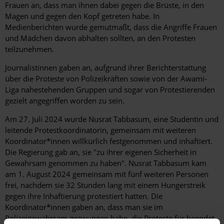
Frauen an, dass man ihnen dabei gegen die Brüste, in den
Magen und gegen den Kopf getreten habe. In
Medienberichten wurde gemutmaßt, dass die Angriffe Frauen
und Mädchen davon abhalten sollten, an den Protesten
teilzunehmen.
Journalistinnen gaben an, aufgrund ihrer Berichterstattung
über die Proteste von Polizeikräften sowie von der Awami-
Liga nahestehenden Gruppen und sogar von Protestierenden
gezielt angegriffen worden zu sein.
Am 27. Juli 2024 wurde Nusrat Tabbasum, eine Studentin und
leitende Protestkoordinatorin, gemeinsam mit weiteren
Koordinator*innen willkürlich festgenommen und inhaftiert.
Die Regierung gab an, sie "zu ihrer eigenen Sicherheit in
Gewahrsam genommen zu haben". Nusrat Tabbasum kam
am 1. August 2024 gemeinsam mit fünf weiteren Personen
frei, nachdem sie 32 Stunden lang mit einem Hungerstreik
gegen ihre Inhaftierung protestiert hatten. Die
Koordinator*innen gaben an, dass man sie im
Polizeigewahrsam gezwungen habe, die Proteste für beendet