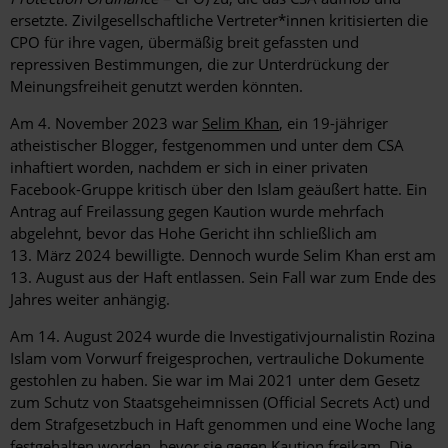
ersetzte. Zivilgesellschaftliche Vertreter*innen kritisierten die
CPO für ihre vagen, übermäßig breit gefassten und
repressiven Bestimmungen, die zur Unterdrückung der
Meinungsfreiheit genutzt werden könnten.
Am 4. November 2023 war
Selim Khan
,
ein 19-jähriger
atheistischer Blogger, festgenommen und unter dem CSA
inhaftiert worden, nachdem er sich in einer privaten
Facebook-Gruppe kritisch über den Islam geäußert hatte. Ein
Antrag auf Freilassung gegen Kaution wurde mehrfach
abgelehnt, bevor das Hohe Gericht ihn schließlich am
13. März 2024 bewilligte. Dennoch wurde Selim Khan erst am
13. August aus der Haft entlassen. Sein Fall war zum Ende des
Jahres weiter anhängig.
Am 14. August 2024 wurde die Investigativjournalistin Rozina
Islam vom Vorwurf freigesprochen, vertrauliche Dokumente
gestohlen zu haben. Sie war im Mai 2021 unter dem Gesetz
zum Schutz von Staatsgeheimnissen (Official Secrets Act) und
dem Strafgesetzbuch in Haft genommen und eine Woche lang
festgehalten worden, bevor sie gegen Kaution freikam. Die