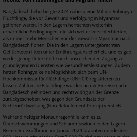
Bangladesch beherbergte 2024 nahezu eine Million Rohingya-
Flüchtlinge, die vor Gewalt und Verfolgung in Myanmar
geflohen waren. In den Lagern herrschten weiterhin
erbärmliche Bedingungen, die sich weiter verschlechterten,
als immer mehr Menschen vor der Gewalt in Myanmar nach
Bangladesch flohen. Die in den Lagern untergebrachten
Geflüchteten litten unter Ernährungsunsicherheit, und es gab
weder genug Unterkünfte noch ausreichenden Zugang zu
grundlegenden Diensten wie Gesundheitsleistungen. Zudem
hatten Rohingya keine Möglichkeit, sich beim UN-
Hochkommissar für Flüchtlinge (UNHCR) registrieren zu
lassen. Zahlreiche Flüchtlinge wurden an der Einreise nach
Bangladesch gehindert und rechtswidrig an der Grenze
zurückgeschoben, was gegen den Grundsatz der
Nichtzurückweisung (Non-Refoulement-Prinzip) verstieß.
Während heftiger Monsunregenfälle kam es zu
Überschwemmungen und Schlammlawinen in den Lagern.
Bei einem Großbrand im Januar 2024 brannten mindestens
800 Unterkünfte nieder. Fast 7.000 Flüchtlinge waren in der