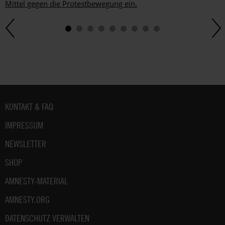
Mittel gegen die Protestbewegung ein.
Fußbereich
KONTAKT & FAQ
IMPRESSUM
NEWSLETTER
SHOP
AMNESTY-MATERIAL
AMNESTY.ORG
DATENSCHUTZ VERWALTEN