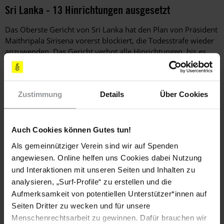
Sri Lanka - 13 Hinrichtungen ausgesetzt
Das Oberste Gericht von Sri Lanka hat den Plan von Präsident
Maithripala Sirisena vorerst blockiert, die Todesstrafe wieder
anzuwenden. Das Gericht verbot alle Hinrichtungen, bis es
über mehrere Petitionen gegen deren Verfassungs-mäßigkeit
entschieden habe. Die nächsten Anhörungen zu diesen
Petitionen sollen am 29. Oktober beginnen. Damit sind 13
Zustimmung
Details
Über Cookies
zum Tode verurteilte Personen nicht mehr in unmittelbarer
Gefahr, hingerichtet zu werden. (
UA-045/2019
)
Auch Cookies können Gutes tun!
Paraguay - Untersuchtung zu Angriffen eingeleitet
Als gemeinnütziger Verein sind wir auf Spenden
angewiesen. Online helfen uns Cookies dabei Nutzung
Die Staatsanwaltschaft hat eine Untersuchung der Angriffe auf
und Interaktionen mit unseren Seiten und Inhalten zu
die Gemeinde 3 de Julio Ysatî vom 3. März eingeleitet. Das
analysieren, „Surf-Profile“ zu erstellen und die
staatliche Institut für Indigene Gemeinschaften (INDI)
versorgte die Indigenen am 5. April mit humanitärer Hilfe und
Aufmerksamkeit von potentiellen Unterstützer*innen auf
erneuerte Ausweispapiere und andere Dokumente, die
Seiten Dritter zu wecken und für unsere
während des Angriffs verloren gegangen oder zerstört
Menschenrechtsarbeit zu gewinnen. Dafür brauchen wir