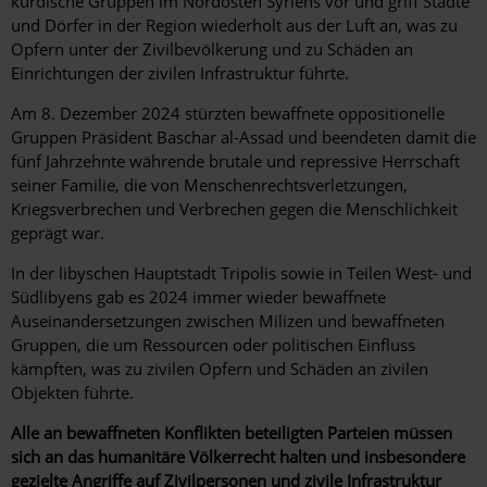
kurdische Gruppen im Nordosten Syriens vor und griff Städte
und Dörfer in der Region wiederholt aus der Luft an, was zu
Opfern unter der Zivilbevölkerung und zu Schäden an
Einrichtungen der zivilen Infrastruktur führte.
Am 8. Dezember 2024 stürzten bewaffnete oppositionelle
Gruppen Präsident Baschar al-Assad und beendeten damit die
fünf Jahrzehnte währende brutale und repressive Herrschaft
seiner Familie, die von Menschenrechtsverletzungen,
Kriegsverbrechen und Verbrechen gegen die Menschlichkeit
geprägt war.
In der libyschen Hauptstadt Tripolis sowie in Teilen West- und
Südlibyens gab es 2024 immer wieder bewaffnete
Auseinandersetzungen zwischen Milizen und bewaffneten
Gruppen, die um Ressourcen oder politischen Einfluss
kämpften, was zu zivilen Opfern und Schäden an zivilen
Objekten führte.
Alle an bewaffneten Konflikten beteiligten Parteien müssen
sich an das humanitäre Völkerrecht halten und insbesondere
gezielte Angriffe auf Zivilpersonen und zivile Infrastruktur