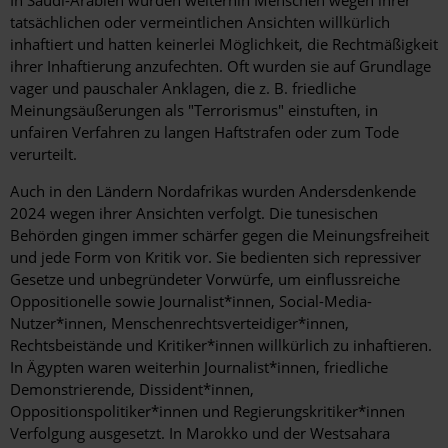
In Saudi-Arabien wurden weiterhin Menschen wegen ihrer
tatsächlichen oder vermeintlichen Ansichten willkürlich
inhaftiert und hatten keinerlei Möglichkeit, die Rechtmäßigkeit
ihrer Inhaftierung anzufechten. Oft wurden sie auf Grundlage
vager und pauschaler Anklagen, die z. B. friedliche
Meinungsäußerungen als "Terrorismus" einstuften, in
unfairen Verfahren zu langen Haftstrafen oder zum Tode
verurteilt.
Auch in den Ländern Nordafrikas wurden Andersdenkende
2024 wegen ihrer Ansichten verfolgt. Die tunesischen
Behörden gingen immer schärfer gegen die Meinungsfreiheit
und jede Form von Kritik vor. Sie bedienten sich repressiver
Gesetze und unbegründeter Vorwürfe, um einflussreiche
Oppositionelle sowie Journalist*innen, Social-Media-
Nutzer*innen, Menschenrechtsverteidiger*innen,
Rechtsbeistände und Kritiker*innen willkürlich zu inhaftieren.
In Ägypten waren weiterhin Journalist*innen, friedliche
Demonstrierende, Dissident*innen,
Oppositionspolitiker*innen und Regierungskritiker*innen
Verfolgung ausgesetzt. In Marokko und der Westsahara