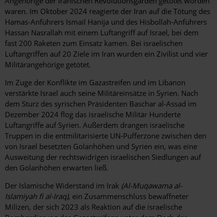
Angehörige der iranischen Revolutionsgarden getötet worden
waren. Im Oktober 2024 reagierte der Iran auf die Tötung des
Hamas-Anführers Ismail Hanija und des Hisbollah-Anführers
Hassan Nasrallah mit einem Luftangriff auf Israel, bei dem
fast 200 Raketen zum Einsatz kamen. Bei israelischen
Luftangriffen auf 20 Ziele im Iran wurden ein Zivilist und vier
Militärangehörige getötet.
Im Zuge der
Konflikte im Gazastreifen und im Libanon
verstärkte Israel auch seine Militäreinsätze in Syrien. Nach
dem Sturz des syrischen Präsidenten Baschar al-Assad im
Dezember 2024 flog das israelische Militär Hunderte
Luftangriffe auf Syrien. Außerdem drangen israelische
Truppen in die entmilitarisierte UN-Pufferzone zwischen den
von Israel besetzten Golanhöhen und Syrien ein, was eine
Ausweitung der rechtswidrigen israelischen Siedlungen auf
den Golanhöhen erwarten ließ.
Der Islamische Widerstand im Irak
(Al-Muqawama al-
Islamiyah fi al-Iraq)
, ein Zusammenschluss bewaffneter
Milizen, der sich 2023 als Reaktion auf die israelische