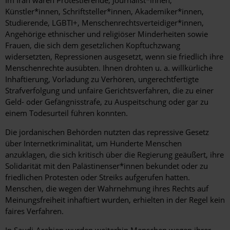
Im Iran waren Protestierende, Journalist*innen,
Künstler*innen, Schriftsteller*innen, Akademiker*innen,
Studierende, LGBTI+, Menschenrechtsverteidiger*innen,
Angehörige ethnischer und religiöser Minderheiten sowie
Frauen, die sich dem gesetzlichen Kopftuchzwang
widersetzten, Repressionen ausgesetzt, wenn sie friedlich ihre
Menschenrechte ausübten. Ihnen drohten u. a. willkürliche
Inhaftierung, Vorladung zu Verhören, ungerechtfertigte
Strafverfolgung und unfaire Gerichtsverfahren, die zu einer
Geld- oder Gefängnisstrafe, zu Auspeitschung oder gar zu
einem Todesurteil führen konnten.
Die
jordanischen Behörden nutzten das repressive Gesetz
über Internetkriminalität, um Hunderte Menschen
anzuklagen, die sich kritisch über die Regierung geäußert, ihre
Solidarität mit den Palästinenser*innen bekundet oder zu
friedlichen Protesten oder Streiks aufgerufen hatten.
Menschen, die wegen der Wahrnehmung ihres Rechts auf
Meinungsfreiheit inhaftiert wurden, erhielten in der Regel kein
faires Verfahren.