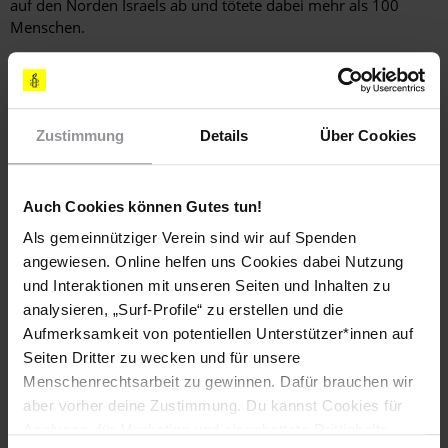
auf den Norden Israels ab und tötete dabei mehr als 100
Menschen.
Zustimmung
Details
Über Cookies
Auch Cookies können Gutes tun!
Als gemeinnütziger Verein sind wir auf Spenden
angewiesen. Online helfen uns Cookies dabei Nutzung
und Interaktionen mit unseren Seiten und Inhalten zu
analysieren, „Surf-Profile“ zu erstellen und die
Zu den Huthi-Truppen gehörende Sicherheitskräfte in der jemenitischen
Aufmerksamkeit von potentiellen Unterstützer*innen auf
Hauptstadt Sanaa im Dezember 2023
Seiten Dritter zu wecken und für unsere
© IMAGO / ZUMA Wire
Menschenrechtsarbeit zu gewinnen. Dafür brauchen wir
aber vorher deine Zustimmung. Du kannst Cookies für
Bewaffnete Kräfte der Huthi im Jemen griffen im Lauf des
Analysen, für Marketing und eingebettete Drittinhalte
Jahres im Roten Meer, im Golf von Aden und im Indischen