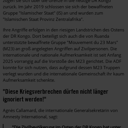
zogen sie sich über die Grenze in die heutige DR Kongo
zurück. Im Jahr 2019 schlossen sie sich der bewaffneten
Gruppe "Islamischer Staat" (IS) an und wurden zum
"Islamischen Staat Provinz Zentralafrika".
Ihre Angriffe erfolgen in den riesigen Landstrichen des Ostens
der DR Kongo. Dort beteiligt sich auch die von Ruanda
unterstützte bewaffnete Gruppe "Mouvement du 23 Mars"
(M23) an groß angelegten Angriffen auf Zivilpersonen. Die
internationale und nationale Aufmerksamkeit ist seit Anfang
2025 vorrangig auf die Vorstöße des M23 gerichtet. Die ADF
konnte für sich nutzen, dass aufgrund dessen M23 Truppen
verlegt wurden und die internationale Gemeinschaft ihr kaum
Aufmerksamkeit schenkte.
"Diese Kriegsverbrechen dürfen nicht länger
ignoriert werden!"
Agnès Callamard, die internationale Generalsekretärin von
Amnesty International, sagt:
"Die Zivilbevölkerung im Osten der DR Kongo hat unter