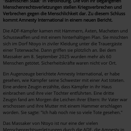
"Islamischen Staat" in Verbindung. Die von ihr begangenen
Menschenrechtsverletzungen stellen Kriegsverbrechen und
Verbrechen gegen die Menschlichkeit dar. Zu diesem Schluss
kommt Amnesty International in einem neuen Bericht.
Die ADF-Kämpfer kamen mit Hämmern, Äxten, Macheten und
Schusswaffen und mit einem hinterhältigen Plan. Sie mischten
sich
im Dorf Ntoyo
in ziviler Kleidung
unter die Trauergäste
einer Totenwache. Dann griffen sie plötzlich an. Bei dem
Massaker am 8. September 2025 wurden mehr als 60
Menschen getötet. Sicherheitskräfte waren nicht vor Ort.
Ein Augenzeuge berichtete Amnesty International, er habe
gesehen, wie Kämpfer seine Schwester mit einer Axt töteten.
Eine andere Zeugin erzählte, dass Kämpfer in ihr Haus
einbrachen und ihre vier Töchter entführten. Eine dritte
Zeugin fand am Morgen die Leichen ihrer Eltern: Ihr Vater war
erschossen und ihre Mutter mit einem Hammer erschlagen
worden. Sie sagte: "Ich hab noch nie so viele Tote gesehen."
Das Massaker von
Ntoyo ist nur eine der vielen
Menschenrechtsverletzungen durch die ADF, die Amnesty in