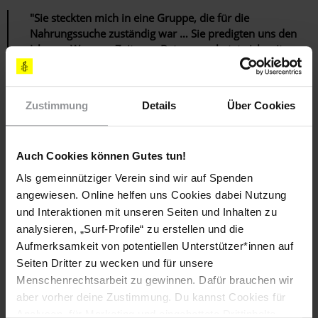
"Sie steckten mich in eine Gruppe, die für die
Nahrungssuche zuständig war … Sie predigten uns den
Islam … Wenn es Zeit zum Beten war, betete ich mit
ihnen. Wenn man sich weigerte, konnten sie einen
töten."
Zustimmung
Details
Über Cookies
Ein Mädchen, das noch keine 15 Jahre alt war, als sie entführt
wurde, berichtete Folgendes:
Auch Cookies können Gutes tun!
"Sie fingen an, uns Arabisch beizubringen, weil sie
Muslime waren. Nach dem Arabischunterricht erhielten
Als gemeinnütziger Verein sind wir auf Spenden
wir Kampftraining. Sobald wir dieses Training
angewiesen. Online helfen uns Cookies dabei Nutzung
abgeschlossen hatten, nahmen wir an ersten Angriffen
und Interaktionen mit unseren Seiten und Inhalten zu
teil."
analysieren, „Surf-Profile“ zu erstellen und die
Aufmerksamkeit von potentiellen Unterstützer*innen auf
Angesichts der zahlreichen Menschenrechtsverletzungen in
Seiten Dritter zu wecken und für unsere
Form von Folter und anderen Misshandlungen, denen diese
Menschenrechtsarbeit zu gewinnen. Dafür brauchen wir
Kinder ausgesetzt waren, sind sie in erster Linie als Opfer zu
aber vorher deine Zustimmung. Du kannst Cookies für
betrachten. Ihnen muss zudem zusätzlicher Schutz als
Analysen, für Marketing und eingebettete Drittinhalte