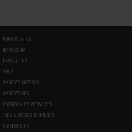
Weitere
Hinweise
zum
Datenschutz
unter:
Datenschutz
Fußbereich
KONTAKT & FAQ
.
IMPRESSUM
NEWSLETTER
SHOP
AMNESTY-MATERIAL
AMNESTY.ORG
DATENSCHUTZ VERWALTEN
JOBS & AUSSCHREIBUNGEN
DATENSCHUTZ