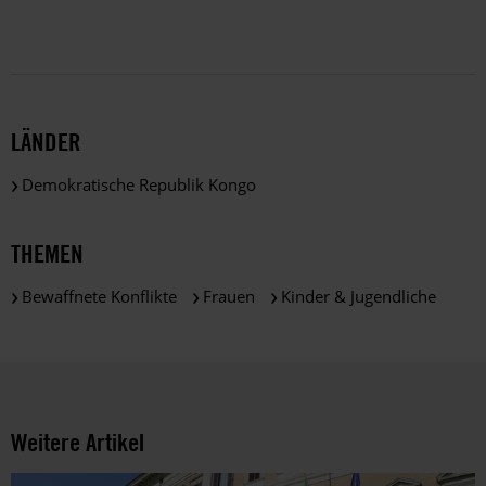
uns
nur
zu
satzungsgemäßen
Zwecken
und
LÄNDER
gemäß
der
Demokratische Republik Kongo
gesetzlichen
Bestimmungen
des
THEMEN
DSGVO
verarbeitet.
Bewaffnete Konflikte
Frauen
Kinder & Jugendliche
Über
die
Arbeit
und
die
Möglichkeiten
Weitere Artikel
der
Unterstützung