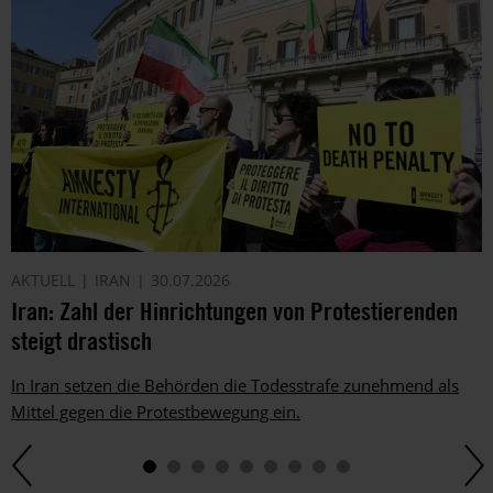
von
Amnesty
informieren
wir
dich
ggf.
auch
per
Telefon
oder
E-
AKTUELL
IRAN
30.07.2026
Mail.
Iran: Zahl der Hinrichtungen von Protestierenden
Dem
kannst
steigt drastisch
du
im
In Iran setzen die Behörden die Todesstrafe zunehmend als
gesetzlichen
Mittel gegen die Protestbewegung ein.
Rahmen
jederzeit
widersprechen.