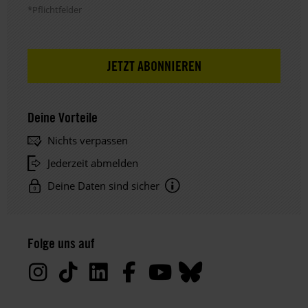
*Pflichtfelder
Deine Vorteile
Nichts verpassen
Jederzeit abmelden
Deine Daten sind sicher
Hinweis
Datenschutz:
Folge uns auf
Deine
Daten
werden
von