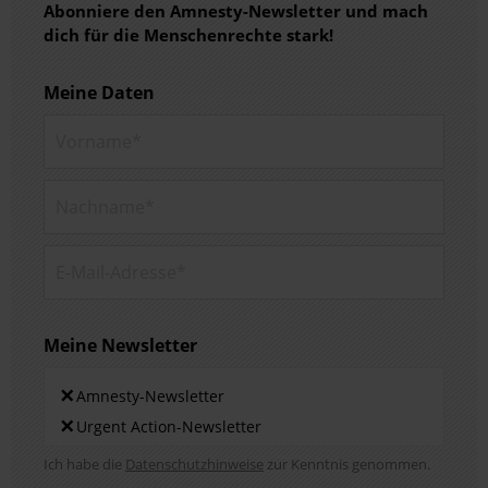
Abonniere den Amnesty-Newsletter und mach
dich für die Menschenrechte stark!
Meine Daten
Vorname*
Nachname*
E-Mail-Adresse*
Meine Newsletter
Newsletters
×
Amnesty-Newsletter
×
Urgent Action-Newsletter
Hinweis DSE
Ich habe die
Datenschutzhinweise
zur Kenntnis genommen.