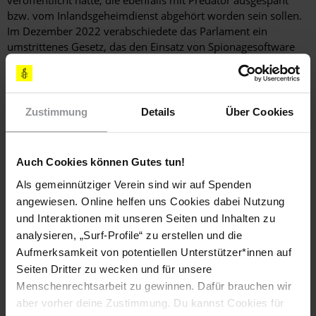
bzw. vom Inlandsgeheimdienst abgehört worden sein sollen.
Im Dezember 2022 verabschiedete das Parlament ein
umstrittenes Gesetz, das den Einsatz von Spionagesoftware
durch die Behörden für rechtens erklärt und keine
ausreichenden Schutzvorkehrungen für überwachte Personen
vorsieht.
Zustimmung
Details
Über Cookies
Recht auf freie Meinungsäußerung
Auch Cookies können Gutes tun!
Im Februar 2022 wurden die
Als gemeinnütziger Verein sind wir auf Spenden
Menschenrechtsverteidiger*innen Panayote Dimitras und
Andrea Gilbert wegen "Falschanschuldigung" schuldig
angewiesen. Online helfen uns Cookies dabei Nutzung
gesprochen, nachdem sie eine Beschwerde gegen einen
und Interaktionen mit unseren Seiten und Inhalten zu
ranghohen Bischof der griechisch-orthodoxen Kirche
analysieren, „Surf-Profile“ zu erstellen und die
eingereicht hatten, weil dieser sich ihrer Ansicht nach 2017
Aufmerksamkeit von potentiellen Unterstützer*innen auf
antisemitisch und diskriminierend geäußert hatte.
Seiten Dritter zu wecken und für unsere
Menschenrechtsarbeit zu gewinnen. Dafür brauchen wir
Im Mai 2022 verhandelte ein Gericht in Athen gegen die
aber vorher deine Zustimmung. Du kannst Cookies für
Journalistin Stavroula Poulimeni und die unabhängige