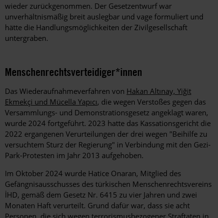
wieder zurückgenommen. Der Gesetzentwurf war
unverhältnismäßig breit auslegbar und vage formuliert und
hätte die Handlungsmöglichkeiten der Zivilgesellschaft
untergraben.
Menschenrechtsverteidiger*innen
Das Wiederaufnahmeverfahren von
Hakan Altınay, Yiğit
Ekmekçi und Mücella Yapıcı
, die wegen Verstoßes gegen das
Versammlungs- und Demonstrationsgesetz angeklagt waren,
wurde 2024 fortgeführt. 2023 hatte das Kassationsgericht die
2022 ergangenen Verurteilungen der drei wegen "Beihilfe zu
versuchtem Sturz der Regierung" in Verbindung mit den Gezi-
Park-Protesten im Jahr 2013 aufgehoben.
Im Oktober 2024 wurde Hatice Onaran, Mitglied des
Gefängnisausschusses des türkischen Menschenrechtsvereins
İHD, gemäß dem Gesetz Nr. 6415 zu vier Jahren und zwei
Monaten Haft verurteilt. Grund dafür war, dass sie acht
Personen, die sich wegen terrorismusbezogener Straftaten in