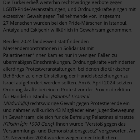
Die Türkei erließ weiterhin rechtswidrige Verbote gegen
LGBTI-Pride-Veranstaltungen, und Ordnungskräfte gingen mit
exzessiver Gewalt gegen Teilnehmende vor. Insgesamt
27 Menschen wurden bei den Pride-Märschen in Istanbul,
Antalya und Eskişehir willkürlich in Gewahrsam genommen.
Bei den 2024 landesweit stattfindenden
Massendemonstrationen in Solidarität mit
Palästinenser*innen kam es nur in wenigen Fällen zu
übermäßigen Einschränkungen. Ordnungskräfte verhinderten
allerdings Protestveranstaltungen, bei denen die türkischen
Behörden zu einer Einstellung der Handelsbeziehungen zu
Israel aufgefordert werden sollten. Am 6. April 2024 setzten
Ordnungskräfte bei einem Protest vor der Provinzdirektion
für Handel in Istanbul
(İstanbul Ticaret İl
Müdürlüğü)
rechtswidrige Gewalt gegen Protestierende ein
und nahmen willkürlich 43 Mitglieder einer Jugendbewegung
in Gewahrsam, die sich für die Befreiung Palästinas einsetzte
(Filistin İçin 1000 Genç)
. Ihnen wurde "Verstoß gegen das
Versammlungs- und Demonstrationsgesetz" vorgeworfen. Am
29. November 2024 wurden wegen einer friedlichen