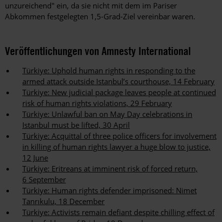
unzureichend" ein, da sie nicht mit dem im Pariser
Abkommen festgelegten 1,5-Grad-Ziel vereinbar waren.
Veröffentlichungen von Amnesty International
Türkiye: Uphold human rights in responding to the
armed attack outside Istanbul’s courthouse, 14 February
Türkiye: New judicial package leaves people at continued
risk of human rights violations, 29 February
Türkiye: Unlawful ban on May Day celebrations in
Istanbul must be lifted, 30 April
Türkiye: Acquittal of three police officers for involvement
in killing of human rights lawyer a huge blow to justice,
12 June
Türkiye: Eritreans at imminent risk of forced return,
6 September
Türkiye: Human rights defender imprisoned: Nimet
Tanrıkulu, 18 December
Türkiye: Activists remain defiant despite chilling effect of