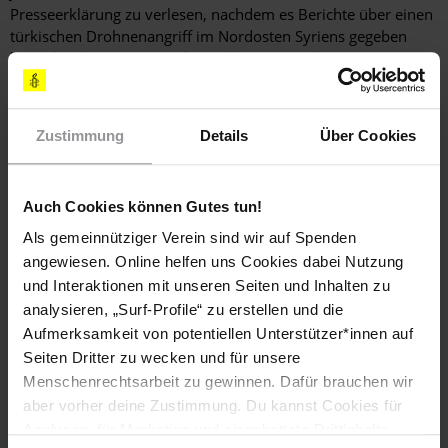
Presseerklärung zu verlesen, nachdem es Berichte über einen
türkischen Drohnenangriff im Nordosten Syriens gegeben
hatte, bei dem ein Journalist und eine Journalistin getötet
wurden. Beide waren türkische Staatsangehörige mit
kurdischer Herkunft. Neun Personen, darunter sieben
Journalist*innen, wurden wegen mutmaßlicher "Propaganda
Zustimmung
Details
Über Cookies
für eine terroristische Organisation" in Untersuchungshaft
genommen, nachdem sie Fotos der beiden Getöteten gezeigt
hatten.
Auch Cookies können Gutes tun!
Als gemeinnütziger Verein sind wir auf Spenden
Recht auf Vereinigungsfreiheit
angewiesen. Online helfen uns Cookies dabei Nutzung
und Interaktionen mit unseren Seiten und Inhalten zu
Im Juni 2024 strich die
Financial Action Task Force
(FATF), ein
analysieren, „Surf-Profile“ zu erstellen und die
zwischenstaatliches Gremium, das den Auftrag hat, auf
Aufmerksamkeit von potentiellen Unterstützer*innen auf
internationaler Ebene Geldwäsche und
Seiten Dritter zu wecken und für unsere
Terrorismusfinanzierung zu bekämpfen, die Türkei von ihrer
Menschenrechtsarbeit zu gewinnen. Dafür brauchen wir
"grauen Liste", weil das Land entsprechende Empfehlungen
aber vorher deine Zustimmung. Du kannst Cookies für
der FATF weitgehend umgesetzt hatte. Allerdings waren
gemeinnützige Organisationen in der Türkei aufgrund von
Analysen, für Marketing und eingebettete Drittinhalte