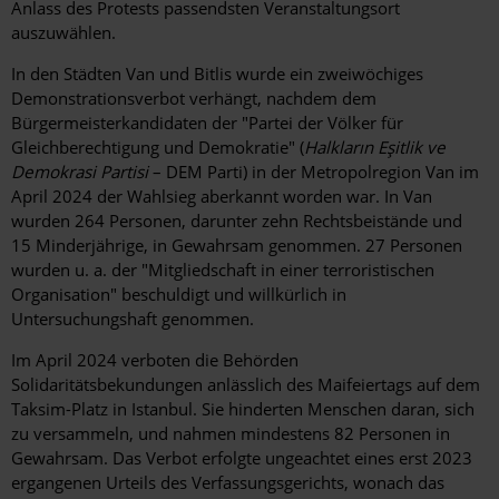
Anlass des Protests passendsten Veranstaltungsort
auszuwählen.
In den Städten Van und Bitlis wurde ein zweiwöchiges
Demonstrationsverbot verhängt, nachdem dem
Bürgermeisterkandidaten der "Partei der Völker für
Gleichberechtigung und Demokratie" (
Halkların Eşitlik ve
Demokrasi Partisi
– DEM Parti) in der Metropolregion Van im
April 2024 der Wahlsieg aberkannt worden war. In Van
wurden 264 Personen, darunter zehn Rechtsbeistände und
15 Minderjährige, in Gewahrsam genommen. 27 Personen
wurden u. a. der "Mitgliedschaft in einer terroristischen
Organisation" beschuldigt und willkürlich in
Untersuchungshaft genommen.
Im April 2024 verboten die Behörden
Solidaritätsbekundungen anlässlich des Maifeiertags auf dem
Taksim-Platz in Istanbul. Sie hinderten Menschen daran, sich
zu versammeln, und nahmen mindestens 82 Personen in
Gewahrsam. Das Verbot erfolgte ungeachtet eines erst 2023
ergangenen Urteils des Verfassungsgerichts, wonach das