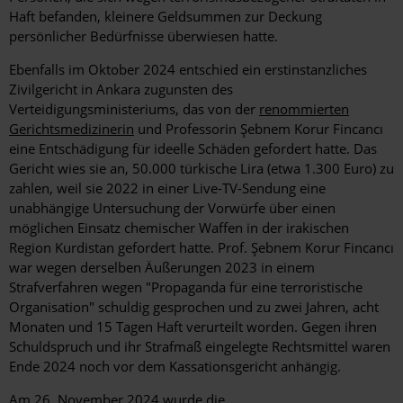
Haft befanden, kleinere Geldsummen zur Deckung
persönlicher Bedürfnisse überwiesen hatte.
Ebenfalls im Oktober 2024 entschied ein erstinstanzliches
Zivilgericht in Ankara zugunsten des
Verteidigungsministeriums, das von der
renommierten
Gerichtsmedizinerin
und Professorin Şebnem Korur Fincancı
eine Entschädigung für ideelle Schäden gefordert hatte. Das
Gericht wies sie an, 50.000 türkische Lira (etwa 1.300 Euro) zu
zahlen, weil sie 2022 in einer Live-TV-Sendung eine
unabhängige Untersuchung der Vorwürfe über einen
möglichen Einsatz chemischer Waffen in der irakischen
Region Kurdistan gefordert hatte. Prof. Şebnem Korur Fincancı
war wegen derselben Äußerungen 2023 in einem
Strafverfahren wegen "Propaganda für eine terroristische
Organisation" schuldig gesprochen und zu zwei Jahren, acht
Monaten und 15 Tagen Haft verurteilt worden. Gegen ihren
Schuldspruch und ihr Strafmaß eingelegte Rechtsmittel waren
Ende 2024 noch vor dem Kassationsgericht anhängig.
Am 26. November 2024 wurde die