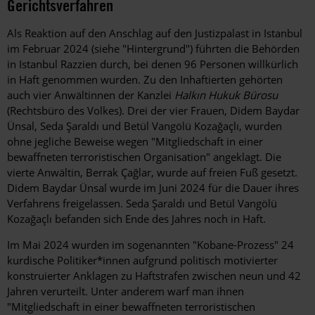
Gerichtsverfahren
Als Reaktion auf den Anschlag auf den Justizpalast in Istanbul
im Februar 2024 (siehe "Hintergrund") führten die Behörden
in Istanbul Razzien durch, bei denen 96 Personen willkürlich
in Haft genommen wurden. Zu den Inhaftierten gehörten
auch vier Anwältinnen der Kanzlei
Halkın Hukuk Bürosu
(Rechtsbüro des Volkes). Drei der vier Frauen, Didem Baydar
Ünsal, Seda Şaraldı und Betül Vangölü Kozağaçlı, wurden
ohne jegliche Beweise wegen "Mitgliedschaft in einer
bewaffneten terroristischen Organisation" angeklagt. Die
vierte Anwältin,
Berrak Çağlar,
wurde auf freien Fuß gesetzt.
Didem Baydar Ünsal wurde im Juni 2024 für die Dauer ihres
Verfahrens freigelassen. Seda Şaraldı und Betül Vangölü
Kozağaçlı befanden sich Ende des Jahres noch in Haft.
Im Mai 2024 wurden im sogenannten "Kobane-Prozess" 24
kurdische Politiker*innen aufgrund politisch motivierter
konstruierter Anklagen zu Haftstrafen zwischen neun und 42
Jahren verurteilt. Unter anderem warf man ihnen
"Mitgliedschaft in einer bewaffneten terroristischen