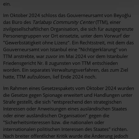
ein.
Im Oktober 2024 schloss das Gouverneursamt von Beyoğlu
das Büro des
Tarlabaşı Community Center
(TTM), einer
zivilgesellschaftlichen Organisation, die sich für ausgegrenzte
Personengruppen vor Ort einsetzte, unter dem Vorwurf der
"Gewerbstätigkeit ohne Lizenz". Ein Rechtsstreit, mit dem das
Gouverneursamt von Istanbul eine "Nichtigerklärung" von
TTM anstrebte, war zuvor im Mai 2024 vor dem Istanbuler
Friedensgericht Nr. 8 zugunsten von TTM entschieden
worden. Ein separates Verwaltungsverfahren, das zum Ziel
hatte, TTM aufzulösen, lief Ende 2024 noch.
Im Rahmen eines Gesetzespakets vom Oktober 2024 wurden
die Gesetze gegen Spionage erweitert und Handlungen unter
Strafe gestellt, die sich "entsprechend den strategischen
Interessen oder Anweisungen eines ausländischen Staates
oder einer ausländischen Organisation" gegen die
"Sicherheitsinteressen bzw. die nationalen oder
internationalen politischen Interessen des Staates" richten.
Nach breiter öffentlicher Kritik wurde die Änderung jedoch