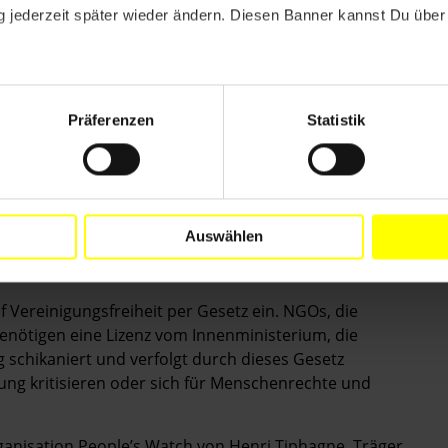
annehmen, gezwungen, sich alle ihre Aktivitäten von
 jederzeit später wieder ändern. Diesen Banner kannst Du über 
 anderem Vertreter des Außen-, Innen- und
es sitzen. Sammelt eine Organisation zum Beispiel
ichen bis zu 25 Jahre Haft und eine Geldstrafe von
Präferenzen
Statistik
bhängigen Zivilgesellschaft in Ägypten", sagt Ilyas
s 30 Menschenrechtler erhielten Ausreiseverbote, die
und zehn Einzelpersonen wurden gesperrt, zahlreiche
 braucht gerade jetzt, in einer der schwersten
Auswählen
tarke und mutige Aktivisten, die sich für ihre Rechte
d ohne Furcht vor staatlicher Unterdrückung."
 Vereinigungsfreiheit per Gesetz ein. NGOs, die
enötigen eine Lizenz vom Innenministerium, die
ng schikaniert und verfolgt durch dieses Gesetz
erung kritisieren oder sich für Menschenrechte und
ganisation People’s Watch von Henri Tiphagne, Träger