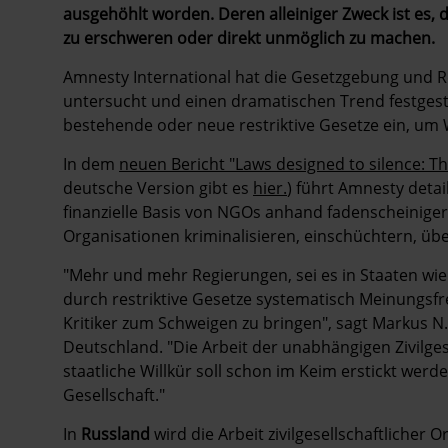
ausgehöhlt worden. Deren alleiniger Zweck ist es,
zu erschweren oder direkt unmöglich zu machen.
Amnesty International hat die Gesetzgebung und 
untersucht und einen dramatischen Trend festgestel
bestehende oder neue restriktive Gesetze ein, um W
In dem
neuen Bericht "Laws designed to silence: Th
deutsche Version gibt es
hier.
) führt Amnesty detai
finanzielle Basis von NGOs anhand fadenscheinig
Organisationen kriminalisieren, einschüchtern, üb
"Mehr und mehr Regierungen, sei es in Staaten wie
durch restriktive Gesetze systematisch Meinungsfre
Kritiker zum Schweigen zu bringen", sagt Markus N
Deutschland. "Die Arbeit der unabhängigen Zivilges
staatliche Willkür soll schon im Keim erstickt wer
Gesellschaft."
In
Russland
wird die Arbeit zivilgesellschaftliche