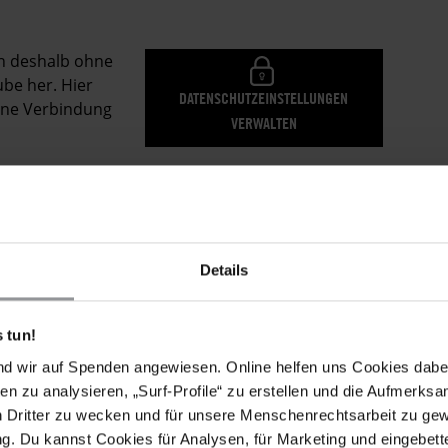
en deshalb ohne
be her. Hier
DATENSCHUTZEINSTELLUNGEN
eine Verbindung
VERWALTEN
Details
ionen und Menschen abgesehen, die sich für die
. Dringend notwendige Menschenrechtsarbeit, wie
entation von Menschenrechtsverletzungen, könnte
 tun!
mit bis zu einem Jahr Haft bestraft werden. "Die
nd wir auf Spenden angewiesen. Online helfen uns Cookies dabe
dseliges Klima für Menschenrechtsarbeit und
en zu analysieren, „Surf-Profile“ zu erstellen und die Aufmerksa
srechte der Menschen. Das ist ein fundamentaler
n Dritter zu wecken und für unsere Menschenrechtsarbeit zu ge
r Europäischen Union", sagt Marie Lucas.
. Du kannst Cookies für Analysen, für Marketing und eingebettet