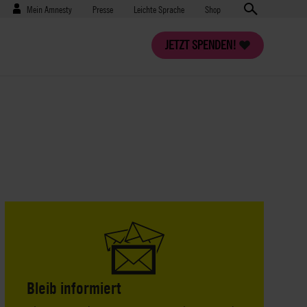
Benutzermenü
Presse
Mein Amnesty
Presse
Leichte Sprache
Shop
JETZT SPENDEN!
Bleib informiert