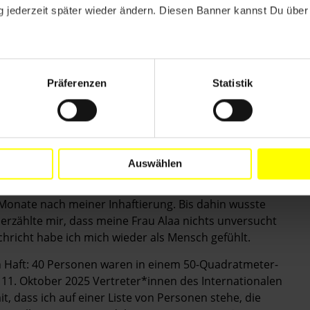
sollten unserer Menschlichkeit beraubt und auf das
 jederzeit später wieder ändern. Diesen Banner kannst Du über 
nie ausreichend, mit Dreck versetzt und manchmal mit
, dass wir Essen aufgespart hatten, wurde die gesamte
r keine Seife, keine Zahnbürsten und keine Duschen,
Präferenzen
Statistik
eser sechs Monate durften wir unsere Kleidung nicht
gestorben. Einer starb an der Ansammlung von
n an, Antibiotika zu besorgen und sagte ihnen, dass wir
st hier kein Arzt, du bist ein Terrorist."
Auswählen
Monate nach meiner Inhaftierung. Bis dahin wusste
 erzählte mir, dass meine Frau Alaa nichts unversucht
chricht habe ich mich wieder als Mensch gefühlt.
in Haft: 40 Personen waren in einem 50-Quadratmeter-
 11. Oktober 2025 Vertreter*innen des Internationalen
, dass ich auf einer Liste von Personen stehe, die