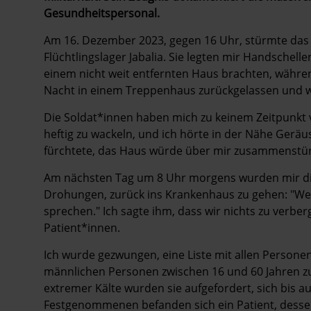
Gesundheitspersonal.
Am 16. Dezember 2023, gegen 16 Uhr, stürmte das 
Flüchtlingslager Jabalia. Sie legten mir Handschel
einem nicht weit entfernten Haus brachten, währen
Nacht in einem Treppenhaus zurückgelassen und war
Die Soldat*innen haben mich zu keinem Zeitpunkt 
heftig zu wackeln, und ich hörte in der Nähe Geräu
fürchtete, das Haus würde über mir zusammenstürze
Am nächsten Tag um 8 Uhr morgens wurden mir die
Drohungen, zurück ins Krankenhaus zu gehen: "Wen
sprechen." Ich sagte ihm, dass wir nichts zu verber
Patient*innen.
Ich wurde gezwungen, eine Liste mit allen Persone
männlichen Personen zwischen 16 und 60 Jahren z
extremer Kälte wurden sie aufgefordert, sich bis 
Festgenommenen befanden sich ein Patient, dess