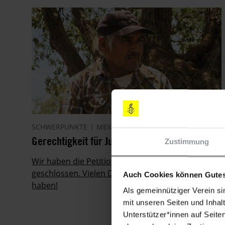
SCHWERPUNKTE
MEXIKO
Gerechtigkeit für Julián Carrillo!
Zustimmung
Wir haben die Petition am 30. September 2020
geschlossen. Vielen Dank an alle, die mitgemacht
Auch Cookies können Gutes
haben!
Als gemeinnütziger Verein si
mit unseren Seiten und Inhalt
Unterstützer*innen auf Seite