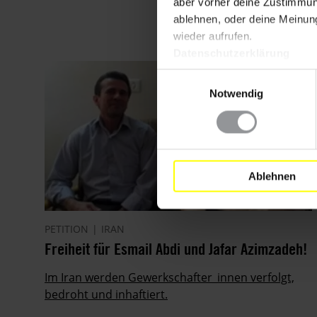
aber vorher deine Zustimmung
ablehnen, oder deine Meinung
wieder aufrufen.
Datenschutzerklärung
Einwilligungsauswahl
Notwendig
Ablehnen
PETITION
IRAN
Freiheit für Esmail Abdi und Jafar Azimzadeh!
Im Iran werden Gewerkschafter_innen verfolgt,
bedroht und inhaftiert.