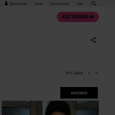
Benutzermenü
Presse
Mein Amnesty
Presse
Leichte Sprache
Shop
JETZT SPENDEN!
Pro Seite