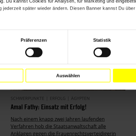
. Du kannst Cookies für Analysen, für Marketing und eingebettet
 jederzeit später wieder ändern. Diesen Banner kannst Du über 
Präferenzen
Statistik
Auswählen
SCHWERPUNKTE
ERFOLG
ÄGYPTEN
Amal Fathy: Einsatz mit Erfolg!
Nach einem knapp zwei Jahren laufenden
Verfahren hob die Staatsanwaltschaft alle
Anklagen gegen die Frauenrechtsverteidigerin