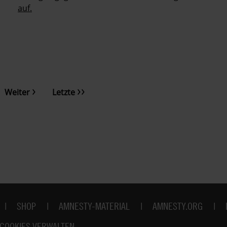
auf.
Nächste
Letzte
e
Weiter
Letzte
Seite
Seite
SHOP
AMNESTY-MATERIAL
AMNESTY.ORG
COOKIES VERWALTEN