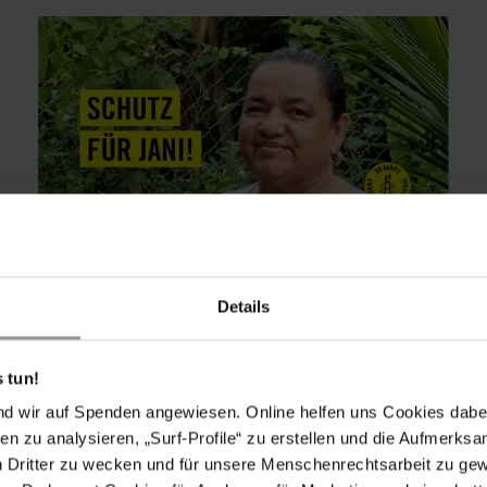
PETITION
KOLUMBIEN
Morddrohungen, weil sie das Amazonasgebiet
Details
verteidigt
Jani Silva setzt sich für den Schutz des
 tun!
Amazonasgebiets ein. Dafür wird sie verfolgt,
nd wir auf Spenden angewiesen. Online helfen uns Cookies dabe
eingeschüchtert und bedroht. Setz dich für ihre
en zu analysieren, „Surf-Profile“ zu erstellen und die Aufmerksa
Sicherheit ein!
n Dritter zu wecken und für unsere Menschenrechtsarbeit zu ge