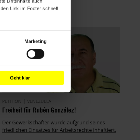
e Drittinhalte auch
den Link im Footer schnell
Marketing
Geht klar
PETITION
VENEZUELA
Freiheit für Rubén González!
Der Gewerkschafter wurde aufgrund seines
friedlichen Einsatzes für Arbeitsrechte inhaftiert.