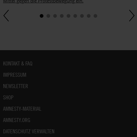
Mittel gegen die Protestbewegung ein.
Fußbereich
KONTAKT & FAQ
IMPRESSUM
NEWSLETTER
SHOP
AMNESTY-MATERIAL
AMNESTY.ORG
DATENSCHUTZ VERWALTEN