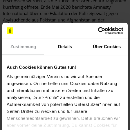
erschossen wurden, als die Türkei ihre Grenzen für Migranten
kurzfristig öffnete. Ende Mai 2020 berichtete Amnesty
International über eine Eskalation der Polizeigewalt gegen
Asylsuchende aus Pakistan und Afghanistan an der
kroatischen Grenze zu Bosnien.
Zustimmung
Details
Über Cookies
Leben retten – hier und überall!
Fordere von der Bundeskanzlerin, dass Hilfe für geflüchtete
Auch Cookies können Gutes tun!
Menschen ausdrücklich erlaubt ist!
Als gemeinnütziger Verein sind wir auf Spenden
angewiesen. Online helfen uns Cookies dabei Nutzung
und Interaktionen mit unseren Seiten und Inhalten zu
Sie fordern, dass Leben gerettet wird - egal wo!
analysieren, „Surf-Profile“ zu erstellen und die
Ein Appell von über 200 Ärzt_innen, Feuerwehrleuten,
Aufmerksamkeit von potentiellen Unterstützer*innen auf
Pfleger_innen, Sanitäter_innen und
Seiten Dritter zu wecken und für unsere
Rettungsschwimmer_innen.
Menschenrechtsarbeit zu gewinnen. Dafür brauchen wir
aber vorher deine Zustimmung. Du kannst Cookies für