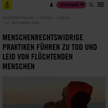
Direkt
Benutzermenü
JETZT SPENDEN!
zum
Inhalt
PRESSEMITTEILUNG
AKTUELL
MALTA
07. SEPTEMBER 2020
MENSCHENRECHTSWIDRIGE
PRAKTIKEN FÜHREN ZU TOD UND
LEID VON FLÜCHTENDEN
MENSCHEN