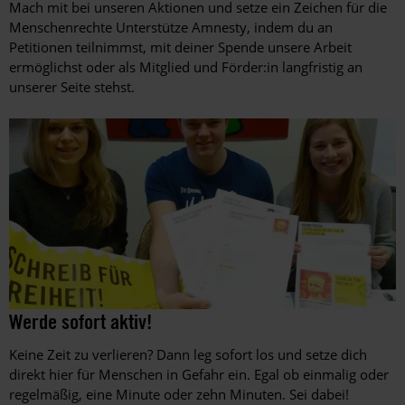
Mach mit bei unseren Aktionen und setze ein Zeichen für die
Menschenrechte Unterstütze Amnesty, indem du an
Petitionen teilnimmst, mit deiner Spende unsere Arbeit
ermöglichst oder als Mitglied und Förder:in langfristig an
unserer Seite stehst.
Aktion
©
Werde sofort aktiv!
©
am
Martin
Städtischen
Keine Zeit zu verlieren? Dann leg sofort los und setze dich
Huckebrink
Gymnasium
direkt hier für Menschen in Gefahr ein. Egal ob einmalig oder
Erwitte
regelmäßig, eine Minute oder zehn Minuten. Sei dabei!
in