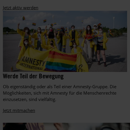
Nordrhein-
Jetzt aktiv werden
Westfalen
während
des
Amnesty-
Briefmarathons
an
Schulen
im
Dezember
2016
Amnesty-
©
Werde Teil der Bewegung
Amnesty
Mitglieder
International,
setzen
Ob eigenständig oder als Teil einer Amnesty-Gruppe. Die
Foto:
beim
Matthias
Möglichkeiten, sich mit Amnesty für die Menschenrechte
EM-
Balk
einzusetzen, sind vielfältig.
Spiel
zwischen
Jetzt mitmachen
Ungarn
und
Deutschland
im