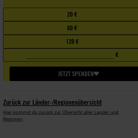
Choose
20 €
your
60 €
favorite
amount
120 €
€
0
Custom
€
amount
JETZT SPENDEN
Zurück zur Länder-/Regionenübersicht
Hier kommst du zurück zur Übersicht aller Länder und
Regionen