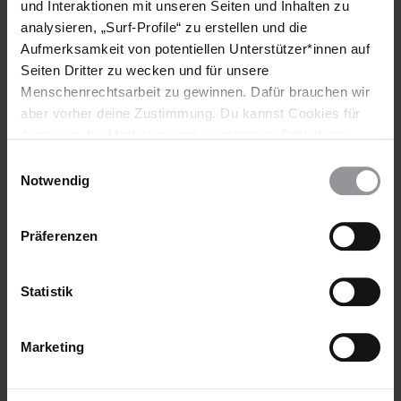
und Interaktionen mit unseren Seiten und Inhalten zu
analysieren, „Surf-Profile“ zu erstellen und die
Aufmerksamkeit von potentiellen Unterstützer*innen auf
Seiten Dritter zu wecken und für unsere
Menschenrechtsarbeit zu gewinnen. Dafür brauchen wir
URGENT ACTION
LIBYEN
aber vorher deine Zustimmung. Du kannst Cookies für
Libyen: Aktivistin wegen Facebook-Post in Haft
Analysen, für Marketing und eingebettete Drittinhalte
auch ablehnen, oder deine Meinung jederzeit später
Einwilligungsauswahl
Die Bloggerin Maryam Mansour al-Warfalli befindet sich seit
wieder ändern. Diesen Banner kannst Du über den Link
Notwendig
Januar 2014 in der Gewalt einer bewaffneten Gruppe.
im Footer schnell wieder aufrufen.
Datenschutzerklärung
Präferenzen
Statistik
Marketing