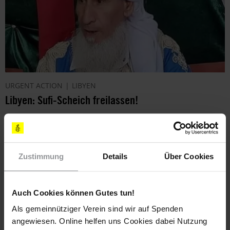
URGENT ACTION
LIBYEN
Libyen: Sufi-Scheich freilassen!
Der Sufi-Scheich Muftah Al-Amin Al-Biju ist seit über einem
Jahr "verschwunden", nachdem er festgenommen wurde.
Zustimmung
Details
Über Cookies
Auch Cookies können Gutes tun!
Als gemeinnütziger Verein sind wir auf Spenden
angewiesen. Online helfen uns Cookies dabei Nutzung