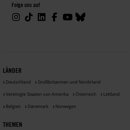
Folge uns auf
Deine
Daten
werden
von
uns
nur
zu
satzungsgemäßen
Zwecken
und
LÄNDER
gemäß
der
Deutschland
Großbritannien und Nordirland
gesetzlichen
Bestimmungen
Vereinigte Staaten von Amerika
Österreich
Lettland
des
DSGVO
Belgien
Dänemark
Norwegen
verarbeitet.
Über
die
THEMEN
Arbeit