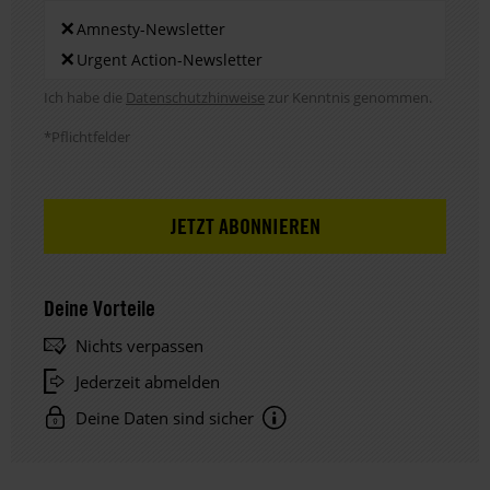
Newsletters
×
Amnesty-Newsletter
×
Urgent Action-Newsletter
Hinweis DSE
Ich habe die
Datenschutzhinweise
zur Kenntnis genommen.
*Pflichtfelder
Deine Vorteile
Nichts verpassen
Jederzeit abmelden
Deine Daten sind sicher
Hinweis
Datenschutz: