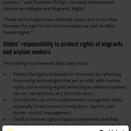
systems," said Charlotte Phillips, Amnesty International
Advisor on Refugee and Migrants’ Rights.
"These technologies have inherent biases and errors that
threaten the right to non-discrimination as well as other
human rights."
States’ responsibility to protect rights of migrants
and asylum seekers
The briefing recommends that states must:
Protect the rights of people on the move by refraining
from using technologies that are at odds with human
rights and ensuring digital technologies address systemic
racism, xenophobia, and discrimination.
Prohibit the use of AI-based emotion recognition tools,
especially in the context of migration, asylum, and
border control management.
Conduct human rights impact assessments and data
protection impact assessments before deployment of