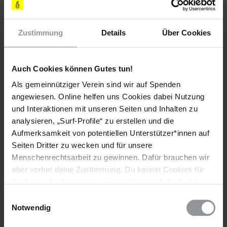
digital technologies.
Prohibit automated risk assessment and profiling
systems in migration, asylum management, and border
Zustimmung
Details
Über Cookies
control.
Prohibit any use of predictive technologies that
wrongfully threaten the right to asylum.
Auch Cookies können Gutes tun!
Background
Als gemeinnütziger Verein sind wir auf Spenden
angewiesen. Online helfen uns Cookies dabei Nutzung
Amnesty International is publishing this introduction to
und Interaktionen mit unseren Seiten und Inhalten zu
defending the rights of refugee and migrants in the digital age
analysieren, „Surf-Profile“ zu erstellen und die
to aid civil society organizations, activists, journalists, and
Aufmerksamkeit von potentiellen Unterstützer*innen auf
supporters of the movement who want to learn about the
Seiten Dritter zu wecken und für unsere
digital characteristics of asylum and migration management
Menschenrechtsarbeit zu gewinnen. Dafür brauchen wir
practices and their human rights consequences.
aber vorher deine Zustimmung. Du kannst Cookies für
Analysen, für Marketing und eingebettete Drittinhalte
auch ablehnen, oder deine Meinung jederzeit später
Downloads
Einwilligungsauswahl
wieder ändern. Diesen Banner kannst Du über den Link
Notwendig
im Footer schnell wieder aufrufen.
Amnesty-Briefing-Migration-Schutzsuchende-