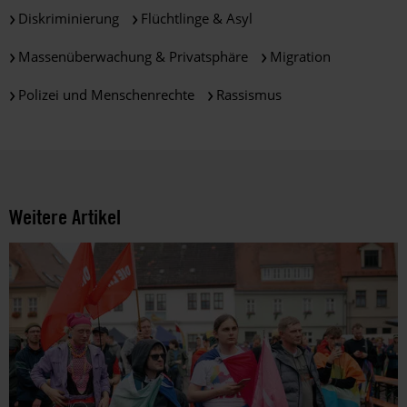
und
Diskriminierung
Flüchtlinge & Asyl
die
Möglichkeiten
Massenüberwachung & Privatsphäre
Migration
der
Polizei und Menschenrechte
Rassismus
Unterstützung
von
Amnesty
informieren
wir
dich
Weitere Artikel
ggf.
auch
per
Telefon
oder
E-
Mail.
Dem
kannst
du