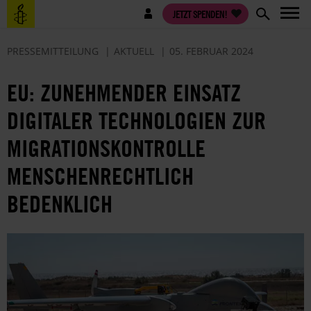
Direkt
Benutzermenü
JETZT SPENDEN!
zum
Inhalt
PRESSEMITTEILUNG
AKTUELL
05. FEBRUAR 2024
EU: ZUNEHMENDER EINSATZ
DIGITALER TECHNOLOGIEN ZUR
MIGRATIONSKONTROLLE
MENSCHENRECHTLICH
BEDENKLICH