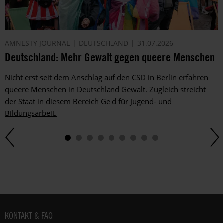
im
gesetzlichen
Rahmen
jederzeit
AMNESTY JOURNAL
DEUTSCHLAND
31.07.2026
widersprechen.
Deutschland: Mehr Gewalt gegen queere Menschen
Weitere
Hinweise
Nicht erst seit dem Anschlag auf den CSD in Berlin erfahren
zum
queere Menschen in Deutschland Gewalt. Zugleich streicht
Datenschutz
der Staat in diesem Bereich Geld für Jugend- und
unter:
Bildungsarbeit.
Datenschutz
.
Fußbereich
KONTAKT & FAQ