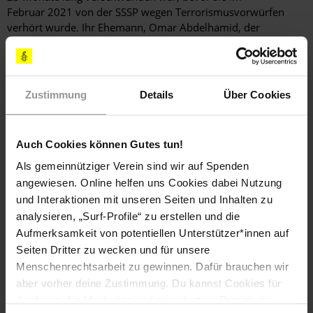
Februar 2021 von der SSSP wegen Terrorismusvorwürfen
verhört wurde. Ihr Ehemann, Omar Abdelhamid, der
gemeinsam mit ihr und ihrem Kind im März 2019 verschleppt
worden war, blieb verschwunden.
Zustimmung
Details
Über Cookies
Folter und andere Misshandlungen
Die Sicherheitskräfte folterten und misshandelten Gefangene
Auch Cookies können Gutes tun!
u. a. durch Schläge, Elektroschocks und Aufhängen in
schmerzhaften Positionen sowie durch unbefristete Einzelhaft
Als gemeinnütziger Verein sind wir auf Spenden
unter furchtbaren Bedingungen. Mindestens 56 Häftlinge
angewiesen. Online helfen uns Cookies dabei Nutzung
starben 2021 infolge medizinischer Komplikationen, vier
und Interaktionen mit unseren Seiten und Inhalten zu
weitere Todesfälle waren Berichten zufolge auf Folter
analysieren, „Surf-Profile“ zu erstellen und die
zurückzuführen. Die Behörden untersuchten die Ursachen
Aufmerksamkeit von potentiellen Unterstützer*innen auf
und Umstände dieser Todesfälle nicht.
Seiten Dritter zu wecken und für unsere
Im März 2021 wurde Mohamed Abdelaziz Berichten zufolge
Menschenrechtsarbeit zu gewinnen. Dafür brauchen wir
an seinem Arbeitsplatz in Shebin el-Qanater in der Provinz
aber vorher deine Zustimmung. Du kannst Cookies für
Qalyubia von einem Polizisten zu Tode geprügelt. Die
Analysen, für Marketing und eingebettete Drittinhalte