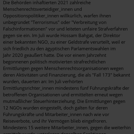
Die Behörden inhaftierten 2021 zahlreiche
Menschenrechtsverteidiger_innen und
Oppositionspolitiker_innen willkürlich, warfen ihnen
unbegründet "Terrorismus" oder "Verbreitung von
Falschinformationen" vor und leiteten unfaire Strafverfahren
gegen sie ein. Im Juli wurde Hossam Bahgat, der Direktor
einer bekannten NGO, zu einer Geldstrafe verurteilt, weil er
sich friedlich zu den ägyptischen Parlamentswahlen im
Jahr 2020 geäußert hatte. Die vor einem Jahrzehnt
begonnenen politisch motivierten strafrechtlichen
Ermittlungen gegen Menschenrechtsorganisationen wegen
deren Aktivitäten und Finanzierung, die als "Fall 173" bekannt
wurden, dauerten an: Im Juli verhörten
Ermittlungsrichter_innen mindestens fünf Führungskräfte der
betroffenen Organisationen und ermittelten erneut wegen
mutmaßlicher Steuerhinterziehung. Die Ermittlungen gegen
12 NGOs wurden eingestellt, doch galten für deren
Führungskräfte und Mitarbeiter_innen nach wie vor
Reiseverbote, und ihr Vermögen blieb eingefroren.
Mindestens 15 weitere Mitarbeiter_innen, gegen die weiterhin
ermittelt wurde, unterlagen denselben Sanktionen.