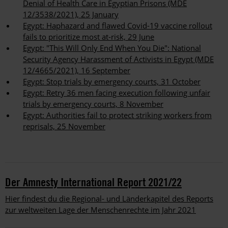
Denial of Health Care in Egyptian Prisons (MDE
12/3538/2021), 25 January
Egypt: Haphazard and flawed Covid-19 vaccine rollout
fails to prioritize most at-risk, 29 June
Egypt: "This Will Only End When You Die": National
Security Agency Harassment of Activists in Egypt (MDE
12/4665/2021), 16 September
Egypt: Stop trials by emergency courts, 31 October
Egypt: Retry 36 men facing execution following unfair
trials by emergency courts, 8 November
Egypt: Authorities fail to protect striking workers from
reprisals, 25 November
Der Amnesty International Report 2021/22
Hier findest du die Regional- und Länderkapitel des Reports
zur weltweiten Lage der Menschenrechte im Jahr 2021