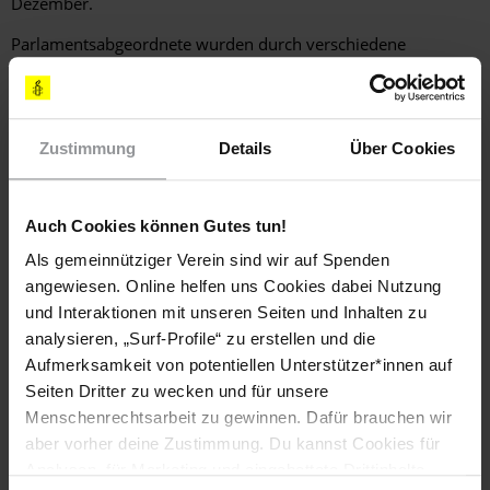
Dezember.
Parlamentsabgeordnete wurden durch verschiedene
Maßnahmen systematisch verfolgt, unter anderem indem
man sie willkürlich inhaftierte, das Justizwesen gegen sie in
Stellung brachte oder sie mit Verleumdungskampagnen
überzog.
Zustimmung
Details
Über Cookies
Gewaltlose politische Gefangene waren weiterhin drastischen
Einschränkungen und willkürlicher strafrechtlicher Verfolgung
Auch Cookies können Gutes tun!
ausgesetzt.
Als gemeinnütziger Verein sind wir auf Spenden
Das Justizwesen wurde nach wie vor politisch
angewiesen. Online helfen uns Cookies dabei Nutzung
instrumentalisiert und trug mit Schuldsprüchen dazu bei,
und Interaktionen mit unseren Seiten und Inhalten zu
regierungskritische politische Parteien und andere, die
analysieren, „Surf-Profile“ zu erstellen und die
abweichende Meinungen vertraten, zu maßregeln
Aufmerksamkeit von potentiellen Unterstützer*innen auf
Seiten Dritter zu wecken und für unsere
Recht auf Versammlungsfreiheit
Menschenrechtsarbeit zu gewinnen. Dafür brauchen wir
aber vorher deine Zustimmung. Du kannst Cookies für
Einschränkungen der Rechte auf Versammlungs- und
Analysen, für Marketing und eingebettete Drittinhalte
Vereinigungsfreiheit waren auch 2020 an der Tagesordnung.