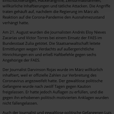
Einschüchterungen, Hackerangriffe, Zensurmaßnahmen,
willkürliche Inhaftierungen und tätliche Attacken. Die Angriffe
traten gehäuft auf, nachdem die Regierung im März als
Reaktion auf die Corona-Pandemie den Ausnahmezustand
verhängt hatte.
Am 21. August wurden die Journalisten Andrés Eloy Nieves
Zacarías und Víctor Torres bei einem Einsatz der FAES im
Bundesstaat Zulia getötet. Die Staatsanwaltschaft leitete
Ermittlungen wegen Verdachts auf außergerichtliche
Hinrichtungen ein und erließ Haftbefehle gegen sechs
Angehörige der FAES.
Der Journalist Darvinson Rojas wurde im März willkürlich
inhaftiert, weil er offizielle Zahlen zur Verbreitung des
Coronavirus angezweifelt hatte. Der gewaltlose politische
Gefangene wurde nach zwölf Tagen gegen Kaution
freigelassen. Er hatte jedoch Auflagen zu erfüllen, und die
gegen ihn erhobenen politisch motivierten Anklagen wurden
nicht fallengelassen.
Auch der Journalist und gewaltlose politische Gefangenen Luis