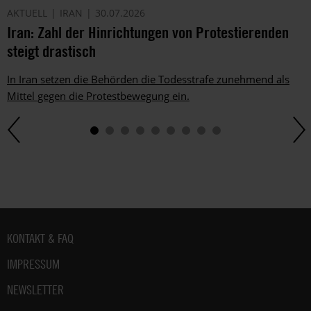
AKTUELL
IRAN
30.07.2026
Iran: Zahl der Hinrichtungen von Protestierenden
steigt drastisch
In Iran setzen die Behörden die Todesstrafe zunehmend als
Mittel gegen die Protestbewegung ein.
Fußbereich
KONTAKT & FAQ
IMPRESSUM
NEWSLETTER