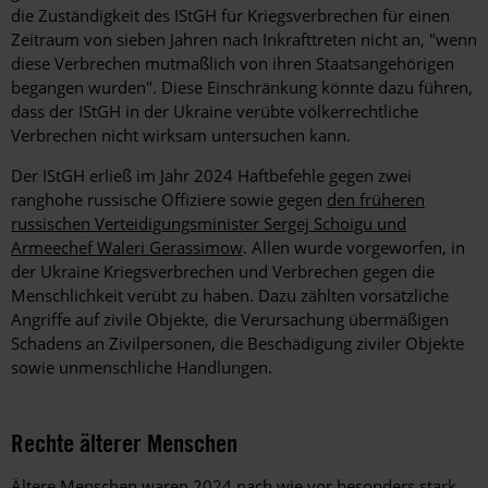
die Zuständigkeit des IStGH für Kriegsverbrechen für einen
Zeitraum von sieben Jahren nach Inkrafttreten nicht an, "wenn
diese Verbrechen mutmaßlich von ihren Staatsangehörigen
begangen wurden". Diese Einschränkung könnte dazu führen,
dass der IStGH in der Ukraine verübte völkerrechtliche
Verbrechen nicht wirksam untersuchen kann.
Der IStGH erließ im Jahr 2024 Haftbefehle gegen
zwei
ranghohe russische
Offiziere sowie gegen
den früheren
russischen Verteidigungsminister Sergej Schoigu und
Armeechef Waleri Gerassimow
. Allen wurde vorgeworfen, in
der Ukraine Kriegsverbrechen und Verbrechen gegen die
Menschlichkeit verübt zu haben. Dazu zählten vors
ätzliche
Angriffe auf zivile Objekte, die Verursachung übermäßigen
Schadens an Zivilpersonen, die Beschädigung ziviler Objekte
sowie
unmenschliche Handlungen.
Rechte älterer Menschen
Ältere Menschen waren 2024 nach wie vor besonders stark