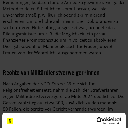
Bemühungen, Soldaten für die Armee zu gewinnen. Einige der
Methoden riefen öffentlichen Unmut hervor, weil sie
unverhältnismäßig, willkürlich oder diskriminierend
erschienen. Um die hohe Zahl männlicher Doktoranden zu
senken, deren Einberufung ausgesetzt war, beendete das
Bildungsministerium z. B. die Möglichkeit, ein privat
finanziertes Promotionsstudium in Vollzeit zu absolvieren.
Dies galt sowohl für Männer als auch für Frauen, obwohl
Frauen von der Wehrpflicht ausgenommen waren.
Rechte von Militärdienstverweiger*innen
Nach Angaben der NGO
Forum 18,
die sich für
Religionsfreiheit einsetzt, nahm die Zahl der Strafverfahren
gegen Militärdienstverweigerer ab Mitte 2024 deutlich zu. Die
Gesamtzahl stieg auf etwa 300, zusätzlich zu den mehr als
80 Fällen, die bereits vor Gericht verhandelt wurden. Im
Oktober 2024 begann das Verfassungsgericht sich mit dem
Fall des Militärdienstverweigerers Dmytro Zelinsky zu
befassen, nachdem das Oberste Gericht dessen