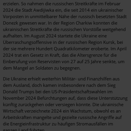
erzielen. So nahmen die russischen Streitkräfte im Februar
2024 die Stadt Awdijiwka ein, die seit 2014 ein ukrainischer
Vorposten
in unmittelbarer Nähe der russisch besetzten Stadt
Donezk
gewesen war. In der Region Charkiw konnten die
ukrainischen Streitkräfte die russischen Vorstöße weitgehend
aufhalten. Im August 2024 startete die Ukraine eine
Überraschungsoffensive in der russischen Region Kursk, bei
der sie mehrere Hundert Quadratkilometer eroberte. Im April
2024 trat ein Gesetz in Kraft, das die Altersgrenze für die
Einberufung von Reservisten von 27 auf 25 Jahre senkte, um
dem Mangel an Soldaten zu begegnen.
Die Ukraine erhielt weiterhin Militär- und Finanzhilfen aus
dem Ausland, doch kamen insbesondere nach dem Sieg
Donald Trumps bei den US-Präsidentschaftswahlen im
November 2024 Befürchtungen auf, dass diese Unterstützung
künftig zurückgehen oder versiegen könnte. Die ukrainische
Wirtschaft verzeichnete 2024 ein Wachstum, obwohl es an
Arbeitskräften mangelte und gezielte russische Angriffe auf
die Energieinfrastruktur zu häufigen Stromausfällen im
ganzen Land führten.