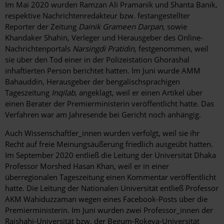
Im Mai 2020 wurden Ramzan Ali Pramanik und Shanta Banik,
respektive Nachrichtenredakteur bzw. festangestellter
Reporter der Zeitung
Dainik Grameen Darpan,
sowie
Khandaker Shahin, Verleger und Herausgeber des Online-
Nachrichtenportals
Narsingdi Pratidin,
festgenommen, weil
sie über den Tod einer in der Polizeistation Ghorashal
inhaftierten Person berichtet hatten. Im Juni wurde AMM
Bahauddin, Herausgeber der bengalischsprachigen
Tageszeitung
Inqilab
, angeklagt, weil er einen Artikel über
einen Berater der Premierministerin veröffentlicht hatte. Das
Verfahren war am Jahresende bei Gericht noch anhängig.
Auch Wissenschaftler_innen wurden verfolgt, weil sie ihr
Recht auf freie Meinungsäußerung friedlich ausgeübt hatten.
Im September 2020 entließ die Leitung der Universität Dhaka
Professor Morshed Hasan Khan, weil er in einer
überregionalen Tageszeitung einen Kommentar veröffentlicht
hatte. Die Leitung der Nationalen Universität entließ Professor
AKM Wahiduzzaman wegen eines Facebook-Posts über die
Premierministerin. Im Juni wurden zwei Professor_innen der
Rajshahi-Universität bzw. der Begum-Rokeya-Universität