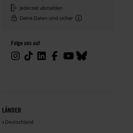
Jederzeit abmelden
Deine Daten sind sicher
Hinweis
Datenschutz:
Folge uns auf
Deine
Daten
werden
von
uns
nur
zu
satzungsgemäßen
Zwecken
LÄNDER
und
gemäß
Deutschland
der
gesetzlichen