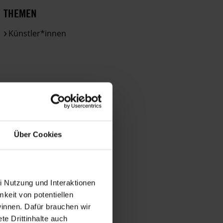
Bestimmungen
THEMEN
des
DSGVO
Künstler*innen
verarbeitet.
Über
die
Arbeit
und
die
Möglichkeiten
der
Über Cookies
Unterstützung
von
Amnesty
informieren
i Nutzung und Interaktionen
wir
mkeit von potentiellen
dich
winnen. Dafür brauchen wir
ggf.
e Drittinhalte auch