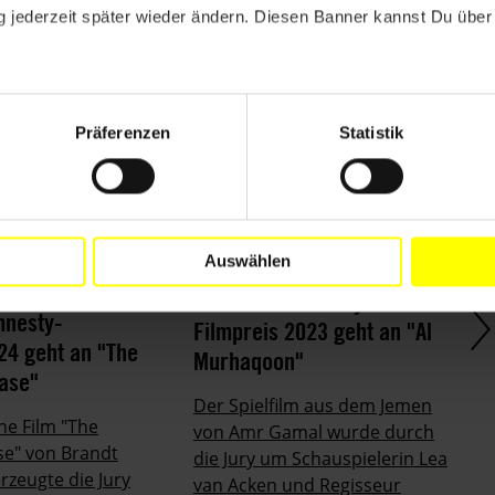
 jederzeit später wieder ändern. Diesen Banner kannst Du über 
s auf der Berlinale 2009 bis 2025
Präferenzen
Statistik
Auswählen
LUNG
PRESSEMITTEILUNG
25.02.2023
D
24.02.2024
Berlinale: Amnesty-
mnesty-
Filmpreis 2023 geht an "Al
24 geht an "The
Murhaqoon"
ase"
Der Spielfilm aus dem Jemen
he Film "The
von Amr Gamal wurde durch
se" von Brandt
die Jury um Schauspielerin Lea
zeugte die Jury
van Acken und Regisseur