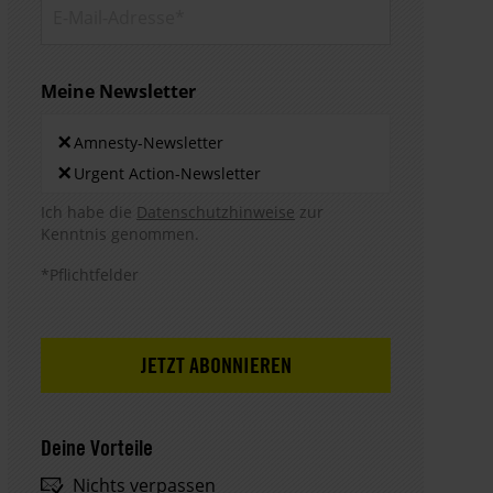
E-Mail-
Adresse*
Meine Newsletter
Newsletters
×
Amnesty-Newsletter
×
Urgent Action-Newsletter
Hinweis DSE
Ich habe die
Datenschutzhinweise
zur
Kenntnis genommen.
*Pflichtfelder
Deine Vorteile
Nichts verpassen