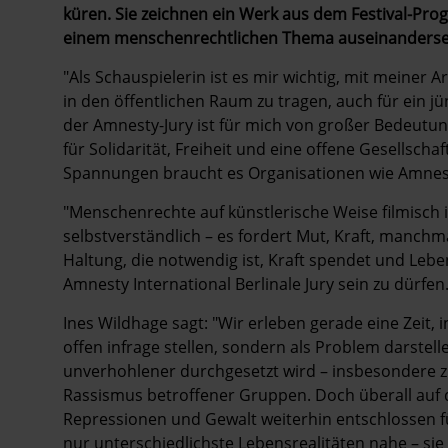
küren. Sie zeichnen ein Werk aus dem Festival-Pr
einem menschenrechtlichen Thema auseinanderset
"Als Schauspielerin ist es mir wichtig, mit meine
in den öffentlichen Raum zu tragen, auch für ein j
der Amnesty-Jury ist für mich von großer Bedeutung
für Solidarität, Freiheit und eine offene Gesellschaf
Spannungen braucht es Organisationen wie Amnesty
"Menschenrechte auf künstlerische Weise filmisch i
selbstverständlich – es fordert Mut, Kraft, manchm
Haltung, die notwendig ist, Kraft spendet und Leben
Amnesty International Berlinale Jury sein zu dürfen.
Ines Wildhage sagt: "Wir erleben gerade eine Zeit, 
offen infrage stellen, sondern als Problem darstell
unverhohlener durchgesetzt wird – insbesondere z
Rassismus betroffener Gruppen. Doch überall auf
Repressionen und Gewalt weiterhin entschlossen fü
nur unterschiedlichste Lebensrealitäten nahe – sie