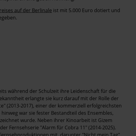
eises auf der Berlinale
ist mit 5.000 Euro dotiert und
egeben.
its während der Schulzeit ihre Leidenschaft für die
ekanntheit erlangte sie kurz darauf mit der Rolle der
te" (2013-2017), einer der kommerziell erfolgreichsten
le hinweg war sie fester Bestandteil des Ensembles,
zeichnet wurde. Neben ihrer Kinoarbeit ist Gizem
der Fernsehserie "Alarm für Cobra 11" (2014-2025).
d Fernsehproduktionen mit, darunter "Nicht mein Tag"