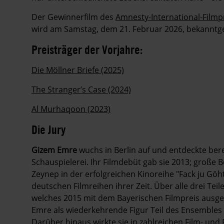
Der Gewinnerfilm des
Amnesty-International-Filmpr
wird am Samstag, dem 21. Februar 2026, bekanntg
Preisträger der Vorjahre:
Die Möllner Briefe (2025)
The Stranger’s Case (2024)
Al Murhaqoon (2023)
Die Jury
Gizem Emre
wuchs in Berlin auf und entdeckte bere
Schauspielerei. Ihr Filmdebüt gab sie 2013; große B
Zeynep in der erfolgreichen Kinoreihe "Fack ju Göh
deutschen Filmreihen ihrer Zeit. Über alle drei Tei
welches 2015 mit dem Bayerischen Filmpreis ausge
Emre als wiederkehrende Figur Teil des Ensembles 
Darüber hinaus wirkte sie in zahlreichen Film- un