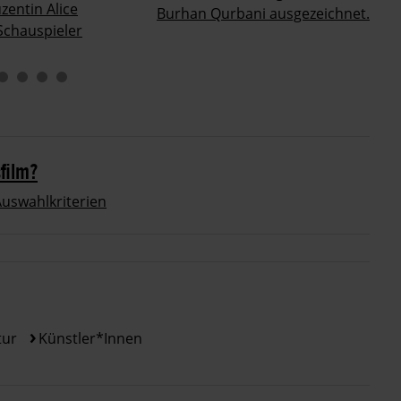
entin Alice
Burhan Qurbani ausgezeichnet.
Schauspieler
ann.
film?
Auswahlkriterien
tur
Künstler*innen