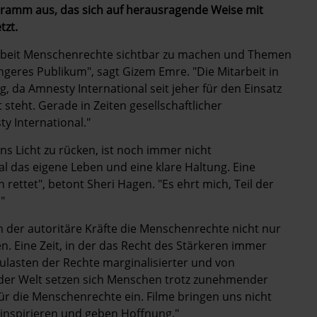
ogramm aus, das sich auf herausragende Weise mit
zt.
r Arbeit Menschenrechte sichtbar zu machen und Themen
üngeres Publikum", sagt Gizem Emre. "Die Mitarbeit in
, da Amnesty International seit jeher für den Einsatz
t steht. Gerade in Zeiten gesellschaftlicher
 International."
ns Licht zu rücken, ist noch immer nicht
al das eigene Leben und eine klare Haltung. Eine
 rettet", betont Sheri Hagen. "Es ehrt mich, Teil der
"
in der autoritäre Kräfte die Menschenrechte nicht nur
en. Eine Zeit, in der das Recht des Stärkeren immer
ulasten der Rechte marginalisierter und von
 der Welt setzen sich Menschen trotz zunehmender
r die Menschenrechte ein. Filme bringen uns nicht
 inspirieren und geben Hoffnung."