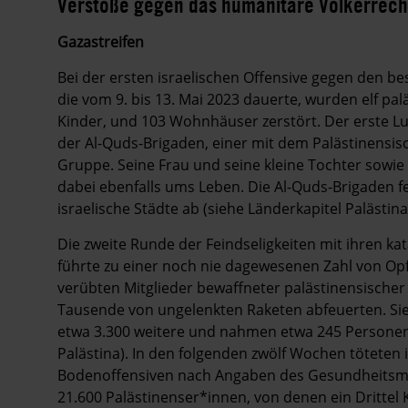
Verstöße gegen das humanitäre Völkerrech
Gazastreifen
Bei der ersten israelischen Offensive gegen den be
die vom 9. bis 13. Mai 2023 dauerte, wurden elf pal
Kinder, und 103 Wohnhäuser zerstört. Der erste Luft
der Al-Quds-Brigaden, einer mit dem Palästinens
Gruppe. Seine Frau und seine kleine Tochter sow
dabei ebenfalls ums Leben. Die Al-Quds-Brigaden 
israelische Städte ab (siehe Länderkapitel Palästina
Die zweite Runde der Feindseligkeiten mit ihren k
führte zu einer noch nie dagewesenen Zahl von Opf
verübten Mitglieder bewaffneter palästinensischer
Tausende von ungelenkten Raketen abfeuerten. Sie
etwa 3.300 weitere und nahmen etwa 245 Personen 
Palästina). In den folgenden zwölf Wochen töteten i
Bodenoffensiven nach Angaben des Gesundheitsmi
21.600 Palästinenser*innen, von denen ein Drittel 