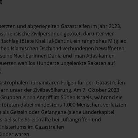
t
setzten und abgeriegelten Gazastreifen im Jahr 2023,
ästinensische Zivilpersonen getötet, darunter vier
schlag tötete Khalil al-Bahtini, ein ranghohes Mitglied
ischen Islamischen Dschihad verbundenen bewaffneten
ie seine Nachbarinnen Dania und Iman Adas kamen
feuerten wahllos Hunderte ungelenkte Raketen auf
).
atastrophalen humanitären Folgen für den Gazastreifen
ern unter der Zivilbevölkerung. Am 7. Oktober 2023
 Gruppen einen Angriff im Süden Israels, während sie
 töteten dabei mindestens 1.000 Menschen, verletzten
als Geiseln oder Gefangene (siehe Länderkapitel
sraelische Streitkräfte bei Luftangriffen und
nisteriums im Gazastreifen
Kinder waren.