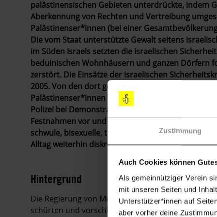
palästinensischen Gebieten unterdrückte, indem 
Aberkennung von Rechten und Vertreibung umgesetz
Palästinenser*innen (bei einer Gesamtbevölkerung v
Die vom Staat unterstützte Gewalt seitens israeli
im Süden Israels setzten die israelischen Sicherhei
beduinischen Wohnhäusern und ganzen Dörfern fort
zerstört. Die Einsätze der israelischen Sicherheits
2005. Von den dort getöteten Palästinenser*innen 
Palästinenser*innen ohne Anklage oder Gerichtsverf
Polizei bei Demonstrationen gegen die Regierung 
Festnahmen vor und verbot Antikriegsdemonstratio
Zustimmung
schwule, bisexuelle, trans- und intergeschlechtli
Alltag weiterhin diskriminiert.
Auch Cookies können Gutes
Hintergrund
Als gemeinnütziger Verein si
mit unseren Seiten und Inhalt
Die Regierung von Ministerpräsident Benjamin Netan
Unterstützer*innen auf Seite
schürten und vorschlugen, palästinensisches Gebi
aber vorher deine Zustimmung