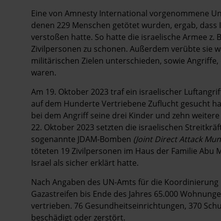
Eine von Amnesty International vorgenommene Unt
denen 229 Menschen getötet wurden, ergab, dass I
verstoßen hatte. So hatte die israelische Armee z. 
Zivilpersonen zu schonen. Außerdem verübte sie wa
militärischen Zielen unterschieden, sowie Angriffe,
waren.
Am 19. Oktober 2023 traf ein israelischer Luftangri
auf dem Hunderte Vertriebene Zuflucht gesucht hat
bei dem Angriff seine drei Kinder und zehn weiter
22. Oktober 2023 setzten die israelischen Streitkräf
sogenannte JDAM-Bomben
(Joint Direct Attack Mun
töteten 19 Zivilpersonen im Haus der Familie Abu Mu
Israel als sicher erklärt hatte.
Nach Angaben des UN-Amts für die Koordinierung
Gazastreifen bis Ende des Jahres 65.000 Wohnungen
vertrieben. 76 Gesundheitseinrichtungen, 370 Sch
beschädigt oder zerstört.