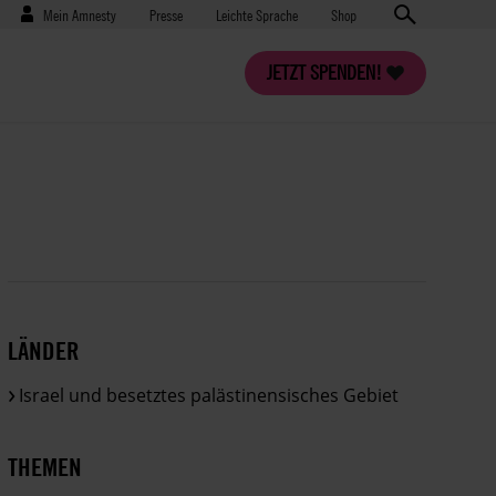
Benutzermenü
Presse
Mein Amnesty
Presse
Leichte Sprache
Shop
JETZT SPENDEN!
LÄNDER
Israel und besetztes palästinensisches Gebiet
THEMEN