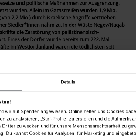
Gesetze und politische Maßnahmen zur Ausgrenzung,
t wurden. Allein im Gazastreifen wurden 1,9 Mio.
on 2,2 Mio.) durch israelische Angriffe vertrieben.
scher Siedler*innen nahm zu. In der Wüste Negev/Naqab
tskräfte die Zerstörung von palästinensisch-
. Eines der Dörfer wurde bereits zum 222. Mal
kräfte im Westjordanland waren die tödlichsten seit
waren 110 Kinder. Die Inhaftierung von
ahren erreichte ein Rekordniveau. In Israel ging die
mitunter mit übermäßiger Gewalt und willkürlichen
nen in palästinensischen Städten. Lesbische,
Details
che Menschen (LGBTI+) wurden durch Gesetze und im
 tun!
nd wir auf Spenden angewiesen. Online helfen uns Cookies dabe
en zu analysieren, „Surf-Profile“ zu erstellen und die Aufmerksa
jahu betraute Politiker, die rassistischen Hass
n Dritter zu wecken und für unsere Menschenrechtsarbeit zu ge
et zu annektieren und Palästinenser*innen zu
. Du kannst Cookies für Analysen, für Marketing und eingebettet