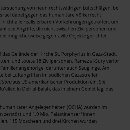
ersuchung von neun rechtswidrigen Luftschlägen, bei
srael dabei gegen das humanitäre Völkerrecht
B. nicht alle realisierbaren Vorkehrungen getroffen, um
hllose Angriffe, die nicht zwischen Zivilpersonen und
 die möglicherweise gegen zivile Objekte gerichtet
ff das Gelände der Kirche St. Porphyrius in Gaza-Stadt,
ten, und tötete 18 Zivilpersonen. Ramez al-Sury verlor
e Familienangehörige, darunter auch Säuglinge. Am
te bei Luftangriffen im südlichen Gazastreifen
ition)
aus US-amerikanischer Produktion ein. Sie
'eileq in Deir al-Balah, das in einem Gebiet lag, das
 humanitärer Angelegenheiten (OCHA) wurden im
 zerstört und 1,9 Mio. Palästinenser*innen
ulen, 115 Moscheen und drei Kirchen wurden