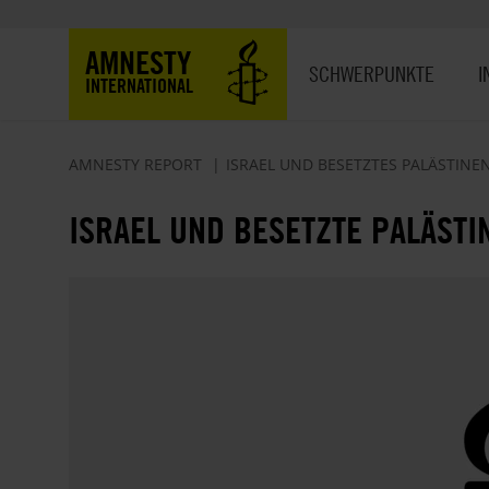
Direkt
zum
Hauptnavigation
AMNESTY
Inhalt
SCHWERPUNKTE
I
INTERNATIONAL
AMNESTY REPORT
ISRAEL UND BESETZTES PALÄSTINE
ISRAEL UND BESETZTE PALÄSTI