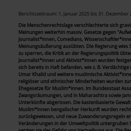
Berichtszeitraum: 1. Januar 2025 bis 31. Dezember
Die Menschenrechtslage verschlechterte sich gra
Meinungen weiterhin massiv. Gesetze gegen "Aufw
Journalist*innen, Comedians, Wissenschaftler*innen
Meinungsäußerung ausübten.
Die Regierung wies 
zu sperren, die Kritik an der Regierungspolitik übte
Journalist*innen und Aktivist*innen wurden festgen
sich bereits in Haft befanden, wie z. B. Verdächti
Umar Khalid und weitere muslimische Aktivist*inne
religiöser und ethnischer Minderheiten wurden zun
Ehegesetze für Muslim*innen. Im Bundesstaat As
Zwangsräumungen, und in Maharashtra sowie Jamm
Unterkünfte abgerissen. Die kastenbasierte Gewalt 
Muslim*innen bengalischer Herkunft wurden recht
zurückgewiesen, und neue Zuwanderungsregeln ent
Veränderungen in der Umweltpolitik untergruben 
setzten sie der Gefahr von Vertreibung aus. Die R