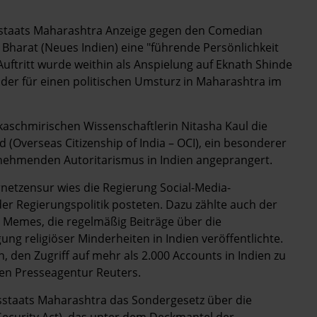
esstaats Maharashtra Anzeige gegen den Comedian
 Bharat
(Neues Indien) eine "führende Persönlichkeit
Auftritt wurde weithin als Anspielung auf Eknath Shinde
der für einen politischen Umsturz in Maharashtra im
-kaschmirischen Wissenschaftlerin Nitasha Kaul die
d (
Overseas Citizenship of India
– OCI), ein besonderer
zunehmenden Autoritarismus in Indien angeprangert.
netzensur wies die Regierung Social-Media-
der Regierungspolitik posteten. Dazu zählte auch der
n Memes, die regelmäßig Beiträge über die
ung religiöser Minderheiten in Indien veröffentlichte.
n, den Zugriff auf mehr als 2.000 Accounts in Indien zu
len Presseagentur Reuters.
esstaats Maharashtra das Sondergesetz über die
ecurity Act),
das unter dem Deckmantel der