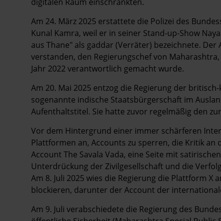
digitalen Raum einschränkten.
Am 24. März 2025 erstattete die Polizei des Bund
Kunal Kamra, weil er in seiner Stand-up-Show
Naya
aus Thane" als
gaddar
(Verräter) bezeichnete. Der 
verstanden, den Regierungschef von Maharashtra, 
Jahr 2022 verantwortlich gemacht wurde.
Am 20. Mai 2025 entzog die Regierung der britisch
sogenannte indische Staatsbürgerschaft im Auslan
Aufenthaltstitel. Sie hatte zuvor regelmäßig den 
Vor dem Hintergrund einer immer schärferen Inter
Plattformen an, Accounts zu sperren, die Kritik an 
Account
The Savala Vada,
eine Seite mit satirische
Unterdrückung der Zivilgesellschaft und die Verfolg
Am 8. Juli 2025 wies die Regierung die Plattform X a
blockieren, darunter der Account der internationa
Am 9. Juli verabschiedete die Regierung des Bund
öffentliche Sicherheit
(Maharashtra Special Public S