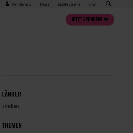
Benutzermenü
Presse
Mein Amnesty
Presse
Leichte Sprache
Shop
JETZT SPENDEN!
LÄNDER
Indien
THEMEN