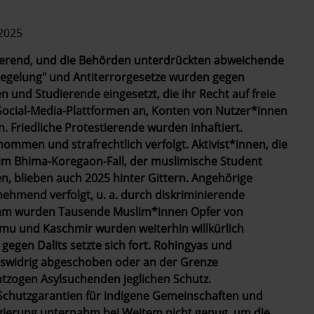
 2025
vierend, und die Behörden unterdrückten abweichende
iegelung" und Antiterrorgesetze wurden gegen
 und Studierende eingesetzt, die ihr Recht auf freie
Social-Media-Plattformen an, Konten von Nutzer*innen
n
. Friedliche Protestierende wurden inhaftiert.
ommen und strafrechtlich verfolgt. Aktivist*innen, die
ge im Bhima-Koregaon-Fall, der muslimische Student
n, blieben auch 2025 hinter Gittern. Angehörige
ehmend verfolgt, u. a. durch diskriminierende
sam wurden Tausende Muslim*innen Opfer von
u und Kaschmir wurden weiterhin willkürlich
gegen Dalits setzte sich fort. Rohingyas und
swidrig abgeschoben oder an der Grenze
zogen Asylsuchenden jeglichen Schutz.
Schutzgarantien für indigene Gemeinschaften und
egierung unternahm bei Weitem nicht genug, um die