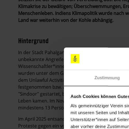
Klimakrise zu bewältigen; Überschwemmungen, Erd
Menschenleben. Indiens Klimapolitik wurde nach wi
Land war weiterhin von der Kohle abhängig.
Hintergrund
In der Stadt Pahalgam, einem beliebten Touristenzi
unbekannte Angreifer 26 Menschen, die meisten von
Wissenschaftler*innen und Studierende, die Sicher
wurden unter dem Gesetz gegen Aufwiegelung, das 
Zustimmung
dem
Unlawful Activities (Prevention) Act 1967
(UAPA
festgenommen bzw. angezeigt. Als Vergeltung für d
"Sindoor" gestartet, bei der im Zuge von Schussw
Auch Cookies können Gutes
Leben kamen. Im November explodierte ein Auto in
Als gemeinnütziger Verein si
mindestens 13 Personen getötet und etwa 30 verle
mit unseren Seiten und Inhalt
Im April 2025 entsandten die indischen Behörden 
Unterstützer*innen auf Seite
Proteste gegen ein vom Parlament verabschiedete
aber vorher deine Zustimmung