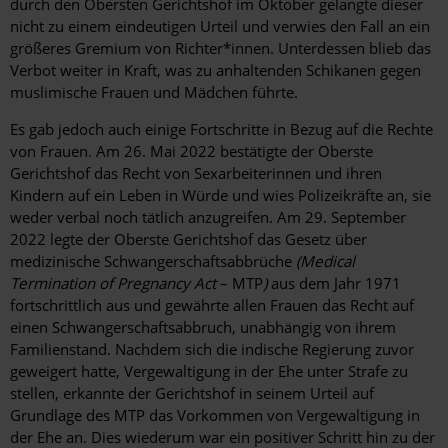
durch den Obersten Gerichtshof im Oktober gelangte dieser
nicht zu einem eindeutigen Urteil und verwies den Fall an ein
größeres Gremium von Richter*innen. Unterdessen blieb das
Verbot weiter in Kraft, was zu anhaltenden Schikanen gegen
muslimische Frauen und Mädchen führte.
Es gab jedoch auch einige Fortschritte in Bezug auf die Rechte
von Frauen. Am 26. Mai 2022 bestätigte der Oberste
Gerichtshof das Recht von Sexarbeiterinnen und ihren
Kindern auf ein Leben in Würde und wies Polizeikräfte an, sie
weder verbal noch tätlich anzugreifen. Am 29. September
2022 legte der Oberste Gerichtshof das Gesetz über
medizinische Schwangerschaftsabbrüche
(Medical
Termination of Pregnancy Act
– MTP
)
aus dem Jahr 1971
fortschrittlich aus und gewährte allen Frauen das Recht auf
einen Schwangerschaftsabbruch, unabhängig von ihrem
Familienstand. Nachdem sich die indische Regierung zuvor
geweigert hatte, Vergewaltigung in der Ehe unter Strafe zu
stellen, erkannte der Gerichtshof in seinem Urteil auf
Grundlage des MTP das Vorkommen von Vergewaltigung in
der Ehe an. Dies wiederum war ein positiver Schritt hin zu der