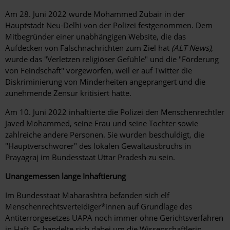
Am 28. Juni 2022 wurde Mohammed Zubair in der
Hauptstadt Neu-Delhi von der Polizei festgenommen. Dem
Mitbegründer einer unabhängigen Website, die das
Aufdecken von Falschnachrichten zum Ziel hat
(ALT News),
wurde das "Verletzen religiöser Gefühle" und die "Förderung
von Feindschaft" vorgeworfen, weil er auf Twitter die
Diskriminierung von Minderheiten angeprangert und die
zunehmende Zensur kritisiert hatte.
Am 10. Juni 2022 inhaftierte die Polizei den Menschenrechtler
Javed Mohammed, seine Frau und seine Tochter sowie
zahlreiche andere Personen. Sie wurden beschuldigt, die
"Hauptverschwörer" des lokalen Gewaltausbruchs in
Prayagraj im Bundesstaat Uttar Pradesh zu sein.
Unangemessen lange Inhaftierung
Im Bundesstaat Maharashtra befanden sich elf
Menschenrechtsverteidiger*innen auf Grundlage des
Antiterrorgesetzes UAPA noch immer ohne Gerichtsverfahren
in Haft. Es handelte sich dabei um die Wissenschaftlerin