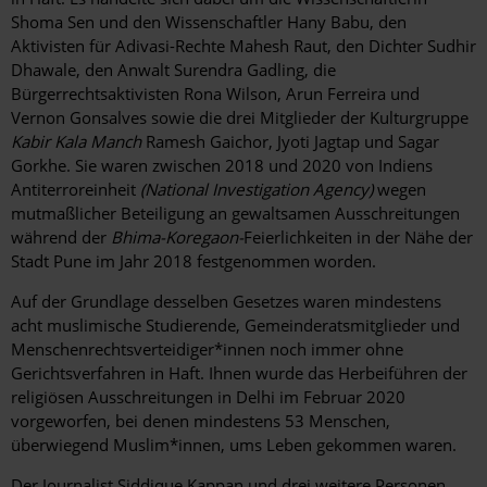
Shoma Sen und den Wissenschaftler Hany Babu, den
Aktivisten für Adivasi-Rechte Mahesh Raut, den Dichter Sudhir
Dhawale, den Anwalt Surendra Gadling, die
Bürgerrechtsaktivisten Rona Wilson, Arun Ferreira und
Vernon Gonsalves sowie die drei Mitglieder der Kulturgruppe
Kabir Kala Manch
Ramesh Gaichor, Jyoti Jagtap und Sagar
Gorkhe. Sie waren zwischen 2018 und 2020 von Indiens
Antiterroreinheit
(National Investigation Agency)
wegen
mutmaßlicher Beteiligung an gewaltsamen Ausschreitungen
während der
Bhima-Koregaon-
Feierlichkeiten
in der Nähe der
Stadt Pune im Jahr 2018 festgenommen worden.
Auf der Grundlage desselben Gesetzes waren mindestens
acht muslimische Studierende, Gemeinderatsmitglieder und
Menschenrechtsverteidiger*innen noch immer ohne
Gerichtsverfahren in Haft. Ihnen wurde das Herbeiführen der
religiösen Ausschreitungen in Delhi im Februar 2020
vorgeworfen, bei denen mindestens 53 Menschen,
überwiegend Muslim*innen, ums Leben gekommen waren.
Der Journalist Siddique Kappan und drei weitere Personen