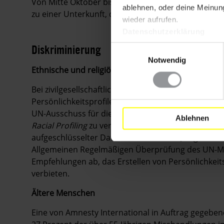
Von Mitte Oktober bis Ende Dezember 2021 bliebe
ablehnen, oder deine Meinung
zu einer Unterkunft, da die Anzahl der Schutzsuc
wieder aufrufen.
Datenschutzerklärung
Diskriminierung
Einwilligungsauswahl
Notwendig
Ethnische und religiöse Minderheiten
Bei zivilgesellschaftlichen Gruppen gingen weiter
Persönlichkeitsprofilen nach ethnischen Kriterien d
UN-Ausschuss für die Beseitigung von rassistischer
Ablehnen
Racial Profiling
zu verbieten, die Verwendung von F
aufgeschlüsselter Daten zu verbessern.
Im gleiche
Allgemeinen Regelmäßigen Überprüfung des UN-M
Empfehlungen ab, das Erstellen von Persönlichkeits
verbieten.
Ältere Menschen
Eine von Amnesty International in Auftrag gegebe