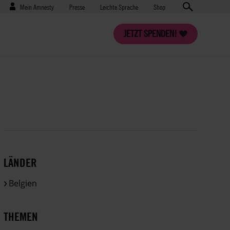
Benutzermenü
Presse
Mein Amnesty
Presse
Leichte Sprache
Shop
JETZT SPENDEN!
LÄNDER
Belgien
THEMEN