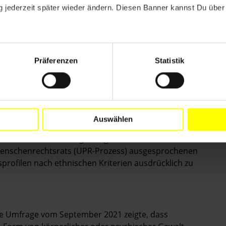
n täglich mehrere Dutzend Asylsuchende ohne Zugang
 jederzeit später wieder ändern. Diesen Banner kannst Du über 
henden die Aufnahmekapazitäten überstiegen.
Präferenzen
Statistik
hin Anschuldigungen wegen des Erstellens von
urch die belgische Polizei ein. Im Mai 2021 forderte der
 Diskriminierung (CERD) die Behörden in Belgien auf,
Auswählen
ormularen einzuführen und die Erfassung
n Monat lehnte die Regierung die im Rahmen der
enschenrechtsrats (UPR-Prozess) ausgesprochenen
profilen nach ethnischen Kriterien ausdrücklich zu
ne Umfrage vom September 2021 zeigte, dass