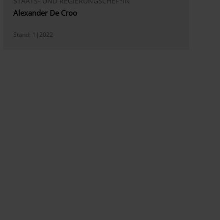
STAATS- UND REGIERUNGSCHEF*IN
Alexander De Croo
Stand:
1|2022