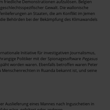
um friedliche Demonstrationen aufzulösen. Belgien
eschlechtsspezifischer Gewalt. Die wallonische
enlieferungen an Staaten, die am Konflikt im Jemen
ass die Behörden bei der Bekämpfung des Klimawandels
rnationale Initiative für investigativen Journalismus,
rangige Politiker mit der Spionagesoftware
Pegasus
päht worden waren. Ebenfalls betroffen waren Peter
 zu Menschenrechten in Ruanda bekannt ist, und seine
n
er Auslieferung eines Mannes nach Inguschetien in
efahr wäre, gefoltert oder anderen