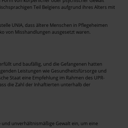
n Form von körperlicher oder psychischer Gewalt
schsprachigen Teil Belgiens aufgrund ihres Alters mit
telle UNIA, dass ältere Menschen in Pflegeheimen
o von Misshandlungen ausgesetzt waren.
rfüllt und baufällig, und die Gefangenen hatten
egenden Leistungen wie Gesundheitsfürsorge und
gische Staat eine Empfehlung im Rahmen des UPR-
ss die Zahl der Inhaftierten unterhalb der
ge und unverhältnismäßige Gewalt ein, um eine