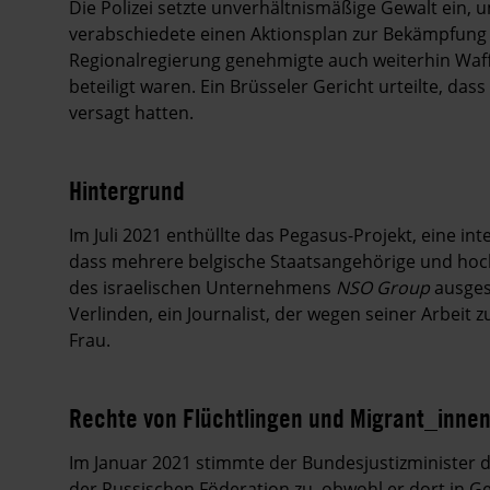
Die Polizei setzte unverhältnismäßige Gewalt ein, 
verabschiedete einen Aktionsplan zur Bekämpfung g
Regionalregierung genehmigte auch weiterhin Waff
beteiligt waren. Ein Brüsseler Gericht urteilte, d
versagt hatten.
Hintergrund
Im Juli 2021 enthüllte das Pegasus-Projekt, eine inte
dass mehrere belgische Staatsangehörige und hoch
des israelischen Unternehmens
NSO Group
ausges
Verlinden, ein Journalist, der wegen seiner Arbeit
Frau.
Rechte von Flüchtlingen und Migrant_inne
Im Januar 2021 stimmte der Bundesjustizminister d
der Russischen Föderation zu, obwohl er dort in G