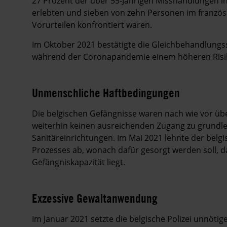
27 Prozent der über 55-Jährigen Misshandlungen i
erlebten und sieben von zehn Personen im französi
Vorurteilen konfrontiert waren.
Im Oktober 2021 bestätigte die Gleichbehandlungss
während der Coronapandemie einem höheren Risik
Unmenschliche Haftbedingungen
Die belgischen Gefängnisse waren nach wie vor übe
weiterhin keinen ausreichenden Zugang zu grundl
Sanitäreinrichtungen. Im Mai 2021 lehnte der bel
Prozesses ab, wonach dafür gesorgt werden soll, da
Gefängniskapazität liegt.
Exzessive Gewaltanwendung
Im Januar 2021 setzte die belgische Polizei unnöti