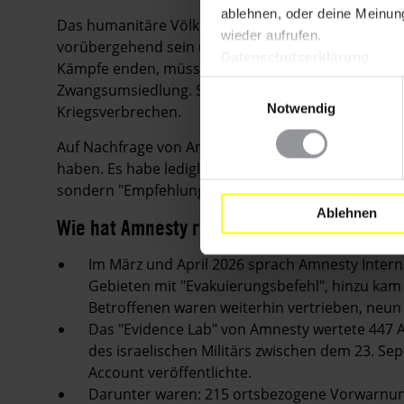
ablehnen, oder deine Meinung
Das humanitäre Völkerrecht verbietet es streng, Zi
wieder aufrufen.
vorübergehend sein und muss unter sicheren, me
Datenschutzerklärung
Kämpfe enden, müssen die Menschen zurückkehren d
Einwilligungsauswahl
Zwangsumsiedlung. Sie verstößt schwer gegen Artik
Notwendig
Kriegsverbrechen.
Auf Nachfrage von Amnesty International bestritt da
haben. Es habe lediglich "Vorwarnungen an die Ziv
sondern "Empfehlungen".
Ablehnen
Wie hat Amnesty recherchiert?
Im März und April 2026 sprach Amnesty Intern
Gebieten mit "Evakuierungsbefehl", hinzu kam e
Betroffenen waren weiterhin vertrieben, neun
Das "Evidence Lab" von Amnesty wertete 447 
des israelischen Militärs zwischen dem 23. S
Account veröffentlichte.
Darunter waren: 215 ortsbezogene Vorwarnun