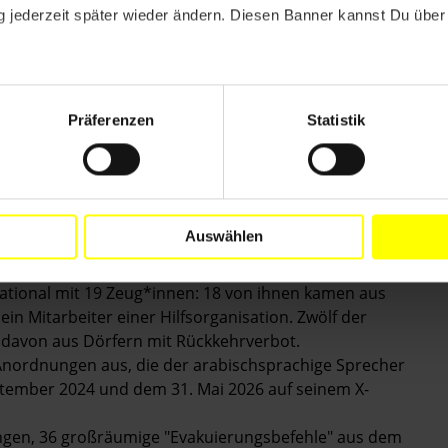
 jederzeit später wieder ändern. Diesen Banner kannst Du über 
vilpersonen zu vertreiben. Eine Evakuierung darf nur
nschenwürdigen Bedingungen ablaufen. Sobald die
ürfen. Geschieht das nicht, ist es eine
el 147 der Vierten Genfer Konvention und gilt als
Präferenzen
Statistik
s israelische Militär, "Evakuierungsbefehle" erteilt zu
ilbevölkerung" ausgesprochen – keine "Befehle",
Auswählen
ational mit 19 Zeug*innen: 18 von ihnen kamen aus
in Mitarbeiter einer Hilfsorganisation. Zwölf der
 davon aus Dörfern mit Rückkehrverbot.
Anordnungen aus, die der arabischsprachige Sprecher
eptember 2024 und dem 31. Mai 2026 auf seinem X-
gen, 36 großräumige "Evakuierungsbefehle" aus dem