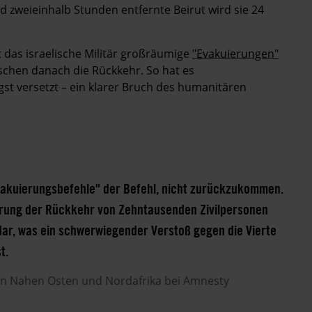
rund zweieinhalb Stunden entfernte Beirut wird sie 24
et das israelische Militär großräumige
"Evakuierungen"
chen danach die Rückkehr. So hat es
st versetzt – ein klarer Bruch des humanitären
"Evakuierungsbefehle" der Befehl, nicht zurückzukommen.
nderung der Rückkehr von Zehntausenden Zivilpersonen
ar, was ein schwerwiegender Verstoß gegen die Vierte
t.
den Nahen Osten und Nordafrika bei Amnesty