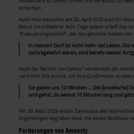
mindestens 81 Zivilist*innen und verletzte 120 weit
erreichen.
Auch Hala
besuchte am 20. April 2026 kurz ihr Hau
Beirut zurückkehrte. Acht Tage später erließ das is
"Evakuierungsbefehl", der das gesamte Gebiet von 
In meinem Dorf ist nicht mehr viel Leben. Die
zurückgekehrt waren, sind bereits wieder fort
Auch der Bericht von Salma* verdeutlich die ständig
nach Kfar Kila zurück, um ihre Großmutter zu beer
Sie gaben uns 10 Minuten … Die [israelische]
und gehst, du weinst 10 Minuten lang und gehst
Am 30. März 2026 erfuhr Salma aus den Nachrichten,
Angehörigen begraben sind, mit einem Bulldozer z
Forderungen von Amnesty