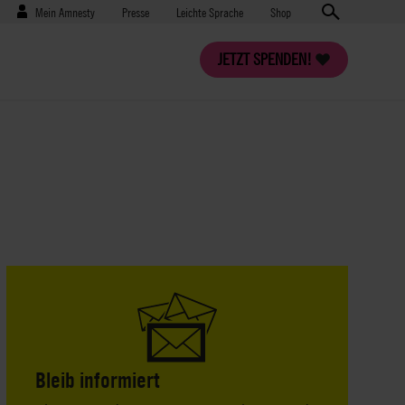
Benutzermenü
Presse
Mein Amnesty
Presse
Leichte Sprache
Shop
JETZT SPENDEN!
Bleib informiert