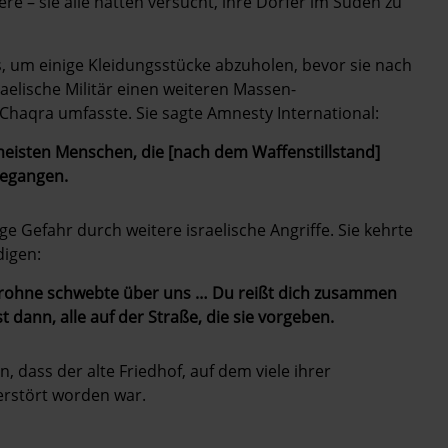
ere – sie alle hatten versucht, ihre Dörfer im Süden zu
s, um einige Kleidungsstücke abzuholen, bevor sie nach
raelische Militär einen weiteren Massen-
Chaqra umfasste. Sie sagte Amnesty International:
 meisten Menschen, die [nach dem Waffenstillstand]
gegangen.
e Gefahr durch weitere israelische Angriffe. Sie kehrte
digen:
 Drohne schwebte über uns … Du reißt dich zusammen
 dann, alle auf der Straße, die sie vorgeben.
 dass der alte Friedhof, auf dem viele ihrer
erstört worden war.