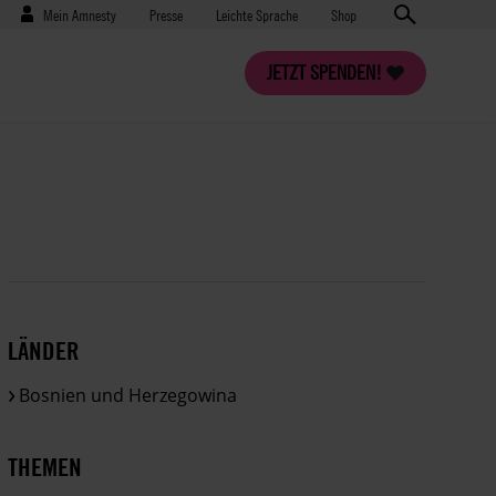
Benutzermenü
Presse
Mein Amnesty
Presse
Leichte Sprache
Shop
JETZT SPENDEN!
LÄNDER
Bosnien und Herzegowina
THEMEN