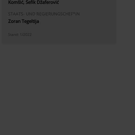
Komšić, Šefik Džaferović
STAATS- UND REGIERUNGSCHEF*IN
Zoran Tegeltija
Stand:
1/2022