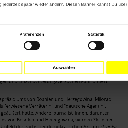
n Maßnahmen, zu denen auch rechtswidrige
 jederzeit später wieder ändern. Diesen Banner kannst Du über 
wie das Verbot, sich auf öffentlichen Plätzen zu
utzen, blieben bestehen.
stitutionellen Mängel und der extrem niedrigen
Präferenzen
Statistik
ektiv. So wurde im Jahr 2021 nur drei Personen der
Auswählen
 Kriegsverbrechen und Migration berichteten, sahen
ungen und Einschüchterungsversuchen konfrontiert,
tspräsidiums von Bosnien und Herzegowina, Milorad
als "erwiesene Verräterin" und "deutsche Agentin",
i geäußert hatte. Andere Journalist_innen, darunter
ndes von Bosnien und Herzegowina, wurden Ziel einer
mfeld der Partei der demokratischen Aktion (
Stranka