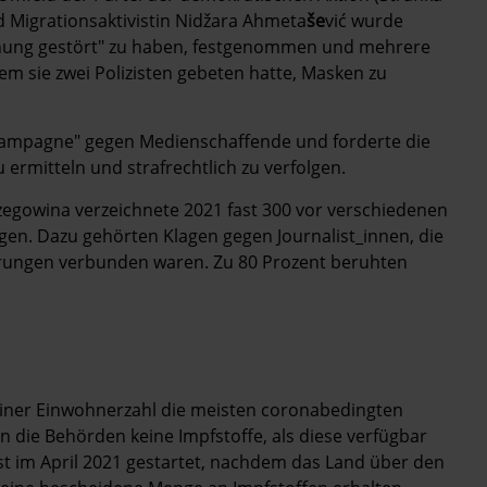
d Migrationsaktivistin Nidžara Ahmeta
še
vić wurde
dnung gestört" zu haben, festgenommen und mehrere
m sie zwei Polizisten gebeten hatte, Masken zu
skampagne" gegen Medienschaffende und forderte die
 ermitteln und strafrechtlich zu verfolgen.
egowina verzeichnete 2021 fast 300 vor verschiedenen
n. Dazu gehörten Klagen gegen Journalist_innen, die
rungen verbunden waren. Zu 80 Prozent beruhten
ner Einwohnerzahl die meisten coronabedingten
n die Behörden keine Impfstoffe, als diese verfügbar
 im April 2021 gestartet, nachdem das Land über den