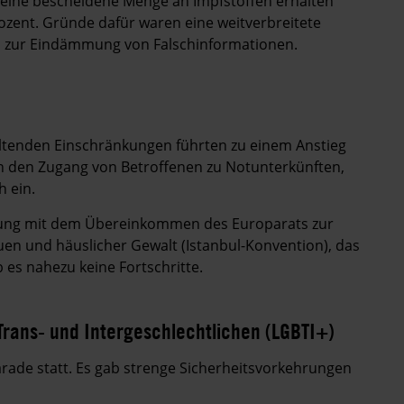
ine bescheidene Menge an Impfstoffen erhalten
rozent. Gründe dafür waren eine weitverbreitete
 zur Eindämmung von Falschinformationen.
ltenden Einschränkungen führten zu einem Anstieg
n den Zugang von Betroffenen zu Notunterkünften,
h ein.
bung mit dem Übereinkommen des Europarats zur
n und häuslicher Gewalt (Istanbul-Konvention), das
 es nahezu keine Fortschritte.
Trans- und Intergeschlechtlichen (LGBTI+)
arade statt. Es gab strenge Sicherheitsvorkehrungen