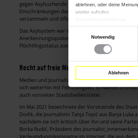
gegen Asylsuchende und Migrant_innen verhängte
ablehnen, oder deine Meinung
Einschränkungen der Bewegungsfreiheit gehörten so
wieder aufrufen.
versammeln und öffentliche Verkehrsmittel zu ben
Datenschutzerklärung
Einwilligungsauswahl
Das Asylsystem war infolge der fortbestehenden in
Notwendig
Anerkennungsquoten nach wie vor weitgehend ineff
Flüchtlingsstatus zuerkannt.
Recht auf freie Meinungsäußerung
Ablehnen
Medien und Journalist_innen, die über Korruption,
sich weiterhin mit Feindseligkeit, schweren Droh
auch vonseiten Staatsbediensteter.
Im Mai 2021 bezeichnete der Vorsitzende des Staa
Dodik, die Journalistin Tanja Topić aus Banja Luka 
nachdem sie sich kritisch über ihn und seine Parte
Borka Rudić, Präsident des Journalist_innenverba
Verleumdungskampagne im Internet, die aus dem U