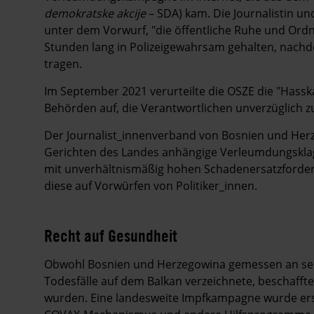
demokratske akcije
– SDA) kam. Die Journalistin un
unter dem Vorwurf, "die öffentliche Ruhe und Or
Stunden lang in Polizeigewahrsam gehalten, nachde
tragen.
Im September 2021 verurteilte die OSZE die "Has
Behörden auf, die Verantwortlichen unverzüglich zu
Der Journalist_innenverband von Bosnien und Herz
Gerichten des Landes anhängige Verleumdungsklage
mit unverhältnismäßig hohen Schadenersatzforde
diese auf Vorwürfen von Politiker_innen.
Recht auf Gesundheit
Obwohl Bosnien und Herzegowina gemessen an sei
Todesfälle auf dem Balkan verzeichnete, beschaffte
wurden. Eine landesweite Impfkampagne wurde erst