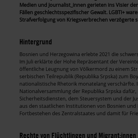
Medien und Journalist_innen gerieten ins Visier d
Fällen geschlechtsspezifischer Gewalt. LGBTI+ ware
Strafverfolgung von Kriegsverbrechen verzögerte si
Hintergrund
Bosnien und Herzegowina erlebte 2021 die schwerste
Im Juli erklärte der Hohe Repräsentant der Verein
öffentliche Leugnung von Völkermord zu einem Stra
serbischen Teilrepublik (Republika Srpska) zum Boyk
nationalistische Rhetorik monatelang verschärft
Nationalversammlung der Republika Srpska dafür, 
Sicherheitsdiensten, dem Steuersystem und der Jus
aus den staatlichen Institutionen von Bosnien un
Fortbestehen des Zentralstaates und damit für Frie
Rechte von Flüchtlingen und Migrant:innen