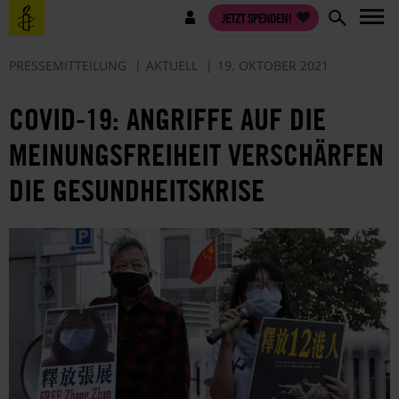
Direkt
Benutzermenü
JETZT SPENDEN!
zum
Inhalt
PRESSEMITTEILUNG
AKTUELL
19. OKTOBER 2021
COVID-19: ANGRIFFE AUF DIE
MEINUNGSFREIHEIT VERSCHÄRFEN
DIE GESUNDHEITSKRISE