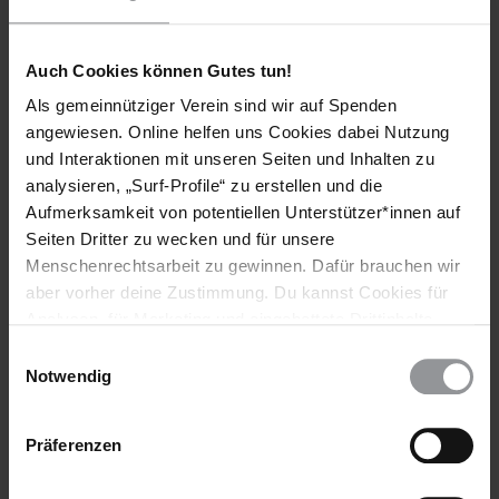
Schlagworte
Pressemitteilung
Aktuell
Gesundheit
Auch Cookies können Gutes tun!
Journalist*innen
Medizinisches Personal
Als gemeinnütziger Verein sind wir auf Spenden
Meinungsfreiheit
Coronavirus
Covid-19
angewiesen. Online helfen uns Cookies dabei Nutzung
und Interaktionen mit unseren Seiten und Inhalten zu
analysieren, „Surf-Profile“ zu erstellen und die
Aufmerksamkeit von potentiellen Unterstützer*innen auf
Teile diesen Beitrag
Seiten Dritter zu wecken und für unsere
Menschenrechtsarbeit zu gewinnen. Dafür brauchen wir
aber vorher deine Zustimmung. Du kannst Cookies für
Analysen, für Marketing und eingebettete Drittinhalte
BLEIB
INFORMIERT
auch ablehnen, oder deine Meinung jederzeit später
Einwilligungsauswahl
wieder ändern. Diesen Banner kannst Du über den Link
Notwendig
im Footer schnell wieder aufrufen.
Datenschutzerklärung
Präferenzen