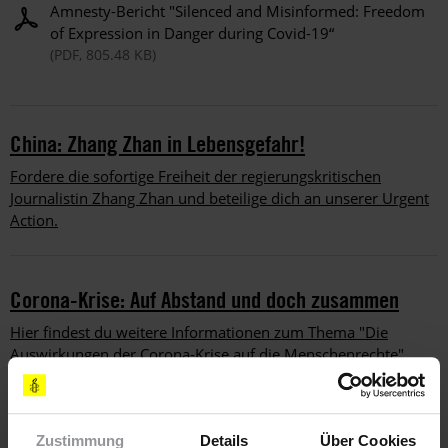
Amnesty-Bericht "Silenced and Misinformed: Freedom
of Expression in Danger during Covid-19“
(PDF, 805.48 KB)
China: Zhang Zhan in Lebensgefahr!
Fordere die sofortige Freiheit der regierungskritischen
Journalistin Zhang Zhan und beteilige dich an unserer Urgent
Action.
Corona-Krise: Auf Abstand und doch zusammen
Hier findest du weitere Informationen zum Thema "Die
Auswirkungen der Corona-Krise auf die Menschenrechte"
Zustimmung
Details
Über Cookies