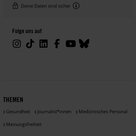
Deine Daten sind sicher
Hinweis
Datenschutz:
Folge uns auf
Deine
Daten
werden
von
uns
nur
zu
satzungsgemäßen
Zwecken
und
THEMEN
gemäß
der
Gesundheit
Journalist*innen
Medizinisches Personal
gesetzlichen
Bestimmungen
Meinungsfreiheit
des
DSGVO