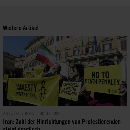
verarbeitet.
Über
die
Arbeit
Weitere Artikel
und
die
Möglichkeiten
der
Unterstützung
von
Amnesty
informieren
wir
dich
ggf.
auch
per
Telefon
AKTUELL
IRAN
30.07.2026
oder
Iran: Zahl der Hinrichtungen von Protestierenden
E-
steigt drastisch