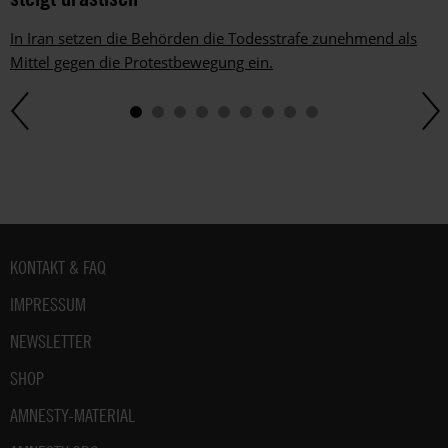
Mail.
Dem
In Iran setzen die Behörden die Todesstrafe zunehmend als
kannst
Mittel gegen die Protestbewegung ein.
du
im
gesetzlichen
Rahmen
jederzeit
widersprechen.
Weitere
Hinweise
zum
Fußbereich
KONTAKT & FAQ
Datenschutz
unter:
IMPRESSUM
Datenschutz
.
NEWSLETTER
SHOP
AMNESTY-MATERIAL