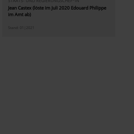
STAATS- UND REGIERUNGSCHEF*IN
Jean Castex (löste im Juli 2020 Edouard Philippe
im Amt ab)
Stand:
01|2021