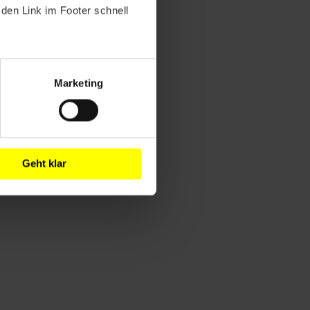
den Link im Footer schnell
Marketing
Geht klar