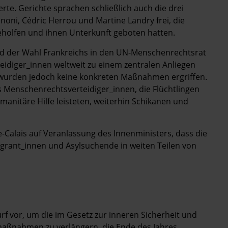
rte. Gerichte sprachen schließlich auch die drei
oni, Cédric Herrou und Martine Landry frei, die
eholfen und ihnen Unterkunft geboten hatten.
eld der Wahl Frankreichs in den UN-Menschenrechtsrat
eidiger_innen weltweit zu einem zentralen Anliegen
s wurden jedoch keine konkreten Maßnahmen ergriffen.
 Menschenrechtsverteidiger_innen, die Flüchtlingen
anitäre Hilfe leisteten, weiterhin Schikanen und
-Calais auf Veranlassung des Innenministers, dass die
grant_innen und Asylsuchende in weiten Teilen von
rf vor, um die im Gesetz zur inneren Sicherheit und
nahmen zu verlängern, die Ende des Jahres