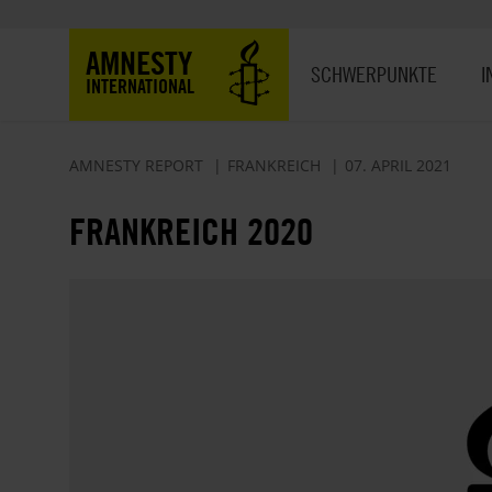
Direkt
zum
Hauptnavigation
AMNESTY
Inhalt
SCHWERPUNKTE
I
INTERNATIONAL
AMNESTY REPORT
FRANKREICH
07. APRIL 2021
FRANKREICH 2020