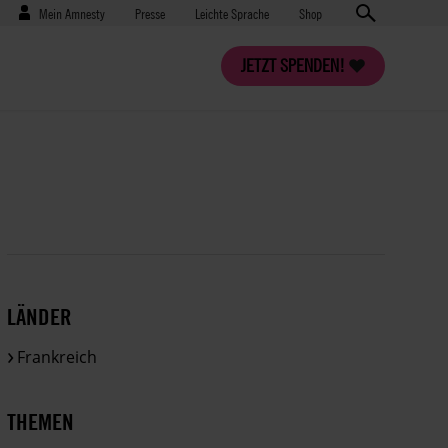
Benutzermenü
Presse
Mein Amnesty
Presse
Leichte Sprache
Shop
JETZT SPENDEN!
LÄNDER
Frankreich
THEMEN