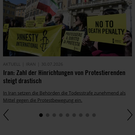
informieren
wir
dich
ggf.
auch
per
Telefon
oder
E-
AKTUELL
IRAN
30.07.2026
Mail.
Iran: Zahl der Hinrichtungen von Protestierenden
Dem
kannst
steigt drastisch
du
im
In Iran setzen die Behörden die Todesstrafe zunehmend als
gesetzlichen
Mittel gegen die Protestbewegung ein.
Rahmen
jederzeit
widersprechen.
Weitere
Hinweise