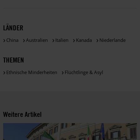
zu
satzungsgemäßen
Zwecken
und
LÄNDER
gemäß
der
China
Australien
Italien
Kanada
Niederlande
gesetzlichen
Bestimmungen
des
THEMEN
DSGVO
verarbeitet.
Ethnische Minderheiten
Flüchtlinge & Asyl
Über
die
Arbeit
und
die
Möglichkeiten
Weitere Artikel
der
Unterstützung
von
Amnesty