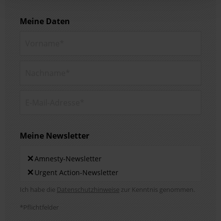
Meine Daten
Vorname*
Nachname*
E-Mail-Adresse*
Meine Newsletter
Newsletters
×
Amnesty-Newsletter
×
Urgent Action-Newsletter
Hinweis DSE
Ich habe die
Datenschutzhinweise
zur Kenntnis genommen.
*Pflichtfelder