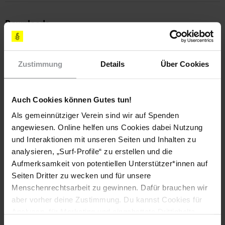
Downloads
Amnesty-Bericht: "Hearts and Lives Broken: The
Nightmare of Uyghur Families Separated by Repression"
Zustimmung
Details
Über Cookies
(PDF, 1.19 MB)
Auch Cookies können Gutes tun!
Schlagworte
Als gemeinnütziger Verein sind wir auf Spenden
angewiesen. Online helfen uns Cookies dabei Nutzung
China
Australien
Italien
Kanada
Niederlande
und Interaktionen mit unseren Seiten und Inhalten zu
Pressemitteilung
Aktuell
Ethnische Minderheiten
analysieren, „Surf-Profile“ zu erstellen und die
Aufmerksamkeit von potentiellen Unterstützer*innen auf
Flüchtlinge & Asyl
Uiguren
Seiten Dritter zu wecken und für unsere
Menschenrechtsarbeit zu gewinnen. Dafür brauchen wir
aber vorher deine Zustimmung. Du kannst Cookies für
Teile diesen Beitrag
Analysen, für Marketing und eingebettete Drittinhalte
auch ablehnen, oder deine Meinung jederzeit später