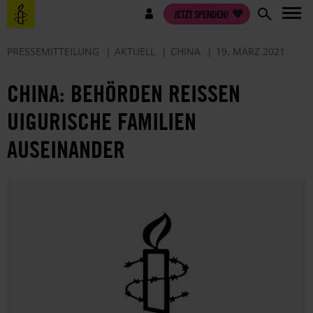
Direkt
Benutzermenü
JETZT SPENDEN!
zum
Inhalt
PRESSEMITTEILUNG
AKTUELL
CHINA
19. MÄRZ 2021
CHINA: BEHÖRDEN REISSEN U
IGURISCHE FAMILIEN A
USEINANDER