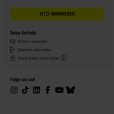
Deine Vorteile
Nichts verpassen
Jederzeit abmelden
Deine Daten sind sicher
Hinweis
Datenschutz:
Folge uns auf
Deine
Daten
werden
von
uns
nur