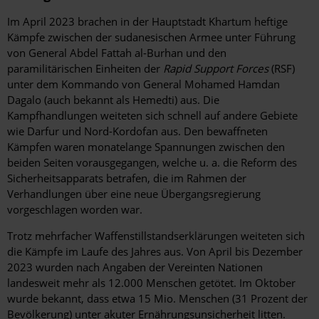
Im April 2023 brachen in der Hauptstadt Khartum heftige
Kämpfe zwischen der sudanesischen Armee unter Führung
von General Abdel Fattah al-Burhan und den
paramilitärischen Einheiten der
Rapid Support Forces
(RSF)
unter dem Kommando von General Mohamed Hamdan
Dagalo (auch bekannt als Hemedti) aus. Die
Kampfhandlungen weiteten sich schnell auf andere Gebiete
wie Darfur und Nord-Kordofan aus. Den bewaffneten
Kämpfen waren monatelange Spannungen zwischen den
beiden Seiten vorausgegangen, welche u. a. die Reform des
Sicherheitsapparats betrafen, die im Rahmen der
Verhandlungen über eine neue Übergangsregierung
vorgeschlagen worden war.
Trotz mehrfacher Waffenstillstandserklärungen weiteten sich
die Kämpfe im Laufe des Jahres aus. Von April bis Dezember
2023 wurden nach Angaben der Vereinten Nationen
landesweit mehr als 12.000 Menschen getötet. Im Oktober
wurde bekannt, dass etwa 15 Mio. Menschen (31 Prozent der
Bevölkerung) unter akuter Ernährungsunsicherheit litten.