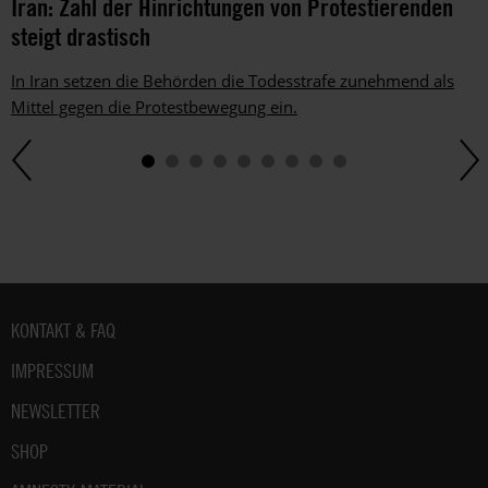
Iran: Zahl der Hinrichtungen von Protestierenden
steigt drastisch
In Iran setzen die Behörden die Todesstrafe zunehmend als
Mittel gegen die Protestbewegung ein.
Fußbereich
KONTAKT & FAQ
IMPRESSUM
NEWSLETTER
SHOP