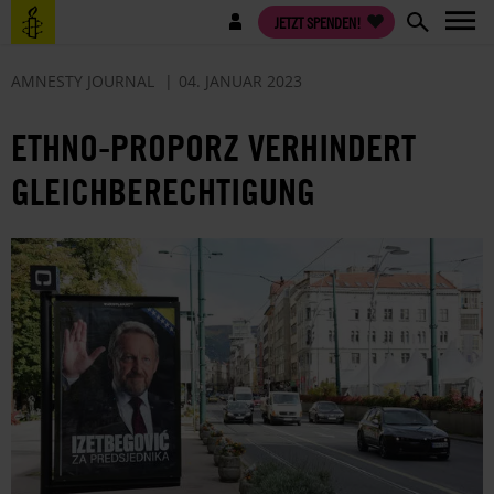
Direkt
Benutzermenü
JETZT SPENDEN!
zum
Inhalt
AMNESTY JOURNAL
04. JANUAR 2023
ETHNO-PROPORZ VERHINDERT
GLEICHBERECHTIGUNG