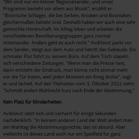
"Wir sind nur ein kleiner Regionalsender, und unser
Programm besteht vor allem aus Musik", erzählt er.
"Bosnische Schlager, die bei Serben, Kroaten und Bosniaken
gleichermaßen beliebt sind. Deshalb haben wir auch eine sehr
gemischte Hörerschaft. Im Alltag leben und arbeiten die
verschiedenen Bevölkerungsgruppen ganz normal
miteinander. Anders geht es auch nicht." Avdičević parkt vor
dem Sender, steigt aus dem Auto und betritt das Gebäude. Ein
schmaler Flur führt zu seinem Büro. Auf dem Tisch stapeln
sich verschiedene Zeitungen. "Wenn man die Presse liest,
dann entsteht der Eindruck, man könne nicht einmal mehr
vor die Tür treten, weil jeden Moment ein Krieg drohe", sagt
er und lächelt. Auf den Titelseiten vom 3. Oktober 2022 steht:
"Schmidt ändert Wahlrecht kurz nach Ende der Abstimmung."
Kein Platz für Minderheiten
Avdičević setzt sich und verharrt für einige Sekunden
nachdenklich. "In keinem anderen Land der Welt ändert man
am Wahltag die Abstimmungsrechte, das ist absurd. Aber
vielleicht ist dieses Land auch nur ein Spielfeld für ganz