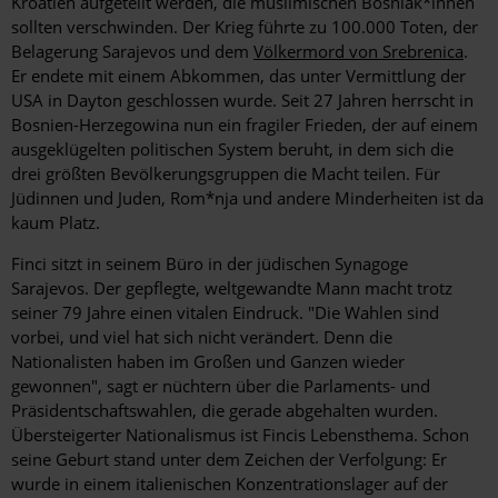
Kroatien aufgeteilt werden, die muslimischen Bosniak*innen
sollten verschwinden. Der Krieg führte zu 100.000 Toten, der
Belagerung Sarajevos und dem
Völkermord von Srebrenica
.
Er endete mit einem Abkommen, das unter Vermittlung der
USA in Dayton geschlossen wurde. Seit 27 Jahren herrscht in
Bosnien-Herzegowina nun ein fragiler Frieden, der auf einem
ausgeklügelten politischen System beruht, in dem sich die
drei größten Bevölkerungsgruppen die Macht teilen. Für
Jüdinnen und Juden, Rom*nja und andere Minderheiten ist da
kaum Platz.
Finci sitzt in seinem Büro in der jüdischen Synagoge
Sarajevos. Der gepflegte, weltgewandte Mann macht trotz
seiner 79 Jahre einen vitalen Eindruck. "Die Wahlen sind
vorbei, und viel hat sich nicht verändert. Denn die
Nationalisten haben im Großen und Ganzen wieder
gewonnen", sagt er nüchtern über die Parlaments- und
Präsidentschaftswahlen, die gerade abgehalten wurden.
Übersteigerter Nationalismus ist Fincis Lebensthema. Schon
seine Geburt stand unter dem Zeichen der Verfolgung: Er
wurde in einem italienischen Konzentrationslager auf der