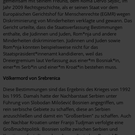
gemeinsam mit seinem Freund, dem Roma Dervo Sejdić, im
Jahr 2009 Rechtsgeschichte, als er seinen Staat vor dem
Europäischen Gerichtshof für Menschenrechte (EGMR) wegen
Diskriminierung von Minderheiten verklagte und ­gewann. Das
Gericht urteilte, dass die Staatsverfassung Bestimmungen
enthalte, die Jüdinnen und Juden, Rom*nja und andere
Minderheiten diskriminierten. ­Jüdinnen und Juden sowie
Rom*nja könnten beispielsweise nicht für das
Staatspräsident*innenamt kandidieren, weil das
Dreiergremium laut Verfassung aus einer*m Bosniak*in,
einer*m Serb*in und einer*m Kroat*in bestehen muss.
Völkermord von Srebrenica
Diese Bestimmungen sind das Ergebnis des Krieges von 1992
bis 1995. Damals hatte der Nachbarstaat Serbien unter
Führung von Slobodan Milošević Bosnien angegriffen, um
rein serbische Gebiete zu schaffen, diese an Serbien
anzuschließen und damit ein "Großserbien" zu schaffen. Auch
der Nachbar Kroatien unter Franjo Tudjman verfolgte eine
Großmachtpolitik. Bosnien sollte zwischen Serbien und