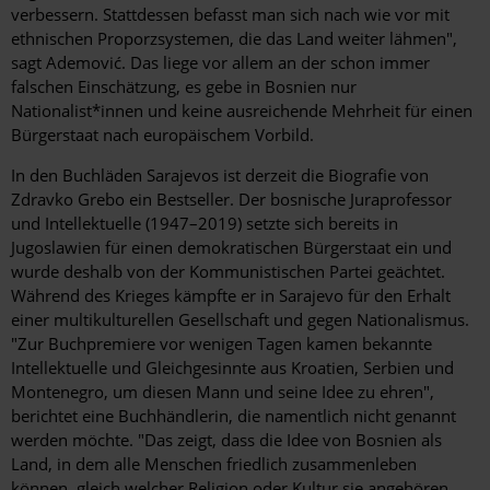
verbessern. Stattdessen befasst man sich nach wie vor mit
ethnischen Proporzsystemen, die das Land weiter lähmen",
sagt Ademović. Das liege vor allem an der schon immer
falschen Einschätzung, es gebe in Bosnien nur
Nationalist*innen und keine ausreichende Mehrheit für ­einen
Bürgerstaat nach europäischem Vorbild.
In den Buchläden Sarajevos ist derzeit die Biografie von
Zdravko Grebo ein Bestseller. Der bosnische Juraprofessor
und Intellektuelle (1947–2019) setzte sich bereits in
Jugoslawien für einen demokratischen Bürgerstaat ein und
wurde deshalb von der Kommunistischen Partei geächtet.
Während des Krieges kämpfte er in Sarajevo für den Erhalt
einer multikulturellen Gesellschaft und gegen Nationalismus.
"Zur Buchpremiere vor wenigen Tagen kamen bekannte
Intellektuelle und Gleichgesinnte aus Kroatien, Serbien und
Montenegro, um diesen Mann und seine Idee zu ehren",
berichtet eine Buchhändlerin, die namentlich nicht genannt
werden möchte. "Das zeigt, dass die Idee von Bosnien als
Land, in dem alle Menschen friedlich zusammenleben
können, gleich welcher Religion oder Kultur sie angehören,