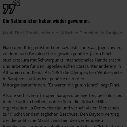
Die Nationalisten haben wieder gewonnen.
Jakob
Finci
Vorsitzender der jüdischen Gemeinde in Sarajevo
Nach dem Krieg entstand der sozialistische Staat Jugoslawien,
zu dem auch Bosnien-Herzegowina gehörte. Jakob Finci
studierte Jura mit Schwerpunkt internationales Handelsrecht
und arbeitete für den jugoslawischen Staat unter anderem in
Äthiopien und Kenia. Als 1984 die Olympischen Winterspiele
in Sarajevo stattfanden, gehörte er zu den
Mitorganisator*innen. "Es waren die guten Jahre", sagt Finci.
Als die serbischen Truppen Sarajevo belagerten, beschloss er,
in der Stadt zu bleiben, unterstützte die jüdische Hilfs­
organisation La Benovelencija und verhalf vielen Menschen
zur Flucht vor dem täglichen Beschuss. Den Dayton-Vertrag,
der die politische Macht zwischen den verfeindeten
Bevölkerungsgruppen aufteilte, sieht er kritisch: "Ich hatte die