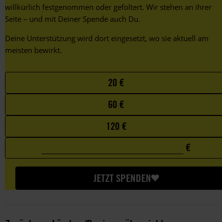
willkürlich festgenommen oder gefoltert. Wir stehen an ihrer
Seite – und mit Deiner Spende auch Du.
Deine Unterstützung wird dort eingesetzt, wo sie aktuell am
meisten bewirkt.
Choose
20 €
your
60 €
favorite
amount
120 €
€
0
Custom
€
amount
JETZT SPENDEN