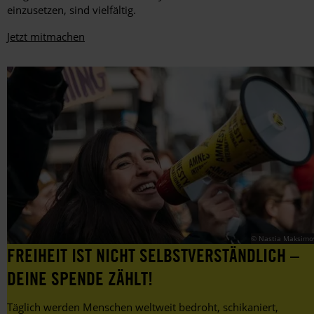
Balk
einzusetzen, sind vielfältig.
Spiel
zwischen
Jetzt mitmachen
Ungarn
und
Deutschland
im
Juni
2021
in
der
Müncher
Allianz-
Arena
ein
Zeichen
gegen
die
Diskriminierung
© Nastia Maksimo
von
FREIHEIT IST NICHT SELBSTVERSTÄNDLICH –
LGBTIQ+.
DEINE SPENDE ZÄHLT!
Täglich werden Menschen weltweit bedroht, schikaniert,