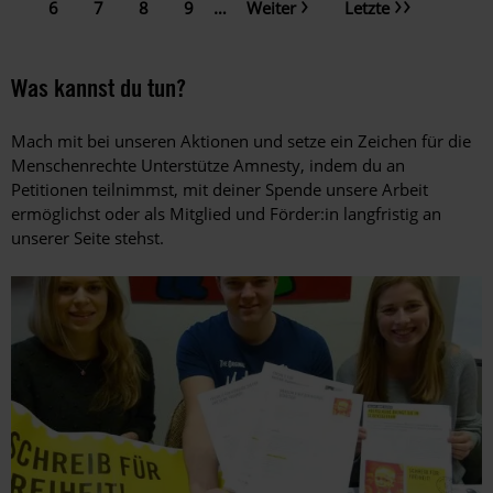
Nächste
Letzte
Page
6
Page
7
Page
8
Page
9
…
Weiter
Letzte
Seite
Seite
Was kannst du tun?
Mach mit bei unseren Aktionen und setze ein Zeichen für die
Menschenrechte Unterstütze Amnesty, indem du an
Petitionen teilnimmst, mit deiner Spende unsere Arbeit
ermöglichst oder als Mitglied und Förder:in langfristig an
unserer Seite stehst.