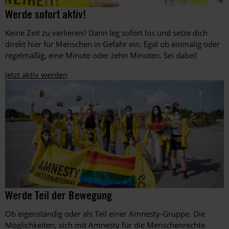
Aktion
©
Werde sofort aktiv!
©
am
Martin
Städtischen
Keine Zeit zu verlieren? Dann leg sofort los und setze dich
Huckebrink
Gymnasium
direkt hier für Menschen in Gefahr ein. Egal ob einmalig oder
Erwitte
regelmäßig, eine Minute oder zehn Minuten. Sei dabei!
in
Nordrhein-
Jetzt aktiv werden
Westfalen
während
des
Amnesty-
Briefmarathons
an
Schulen
im
Dezember
2016
Amnesty-
©
Werde Teil der Bewegung
Amnesty
Mitglieder
International,
setzen
Ob eigenständig oder als Teil einer Amnesty-Gruppe. Die
Foto:
beim
Matthias
Möglichkeiten, sich mit Amnesty für die Menschenrechte
EM-