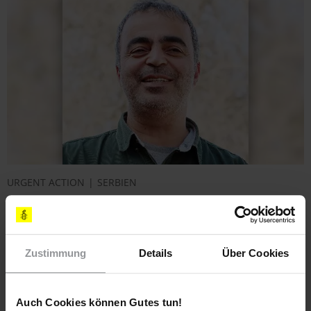
URGENT ACTION
SERBIEN
Serbien: Aktivist im Hungerstreik
Der türkische Aktivist Ecevit Piroğlu wird willkürlich in einer
Hafteinrichtung für Asylsuchende in Serbien festgehalten.
Zustimmung
Details
Über Cookies
Auch Cookies können Gutes tun!