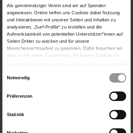
Als gemeinnütziger Verein sind wir auf Spenden
angewiesen. Online helfen uns Cookies dabei Nutzung
und Interaktionen mit unseren Seiten und Inhalten zu
analysieren, „Surf-Profile“ zu erstellen und die
Aufmerksamkeit von potentiellen Unterstützer*innen auf
Seiten Dritter zu wecken und für unsere
Menschenrechtsarbeit zu gewinnen. Dafür brauchen wir
aber vorher deine Zustimmung. Du kannst Cookies für
Analysen, für Marketing und eingebettete Drittinhalte
AMNESTY REPORT
24.04.2024
auch ablehnen, oder deine Meinung jederzeit später
Vorwort zum Amnesty International Report 2023/24
Einwilligungsauswahl
wieder ändern. Diesen Banner kannst Du über den Link
Notwendig
im Footer schnell wieder aufrufen.
Im Jahr 2023 untergruben autoritäre Maßnahmen in
Datenschutzerklärung
zahlreichen Ländern die Rechte auf Meinungs- und
Präferenzen
Vereinigungsfreiheit, die Geschlechtergleichstellung und die
sexuellen und reproduktiven Rechte.
Statistik
Marketing