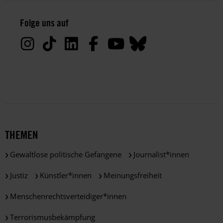
Datenschutz:
Folge uns auf
Deine
Daten
werden
von
uns
nur
zu
satzungsgemäßen
Zwecken
und
THEMEN
gemäß
der
Gewaltlose politische Gefangene
Journalist*innen
gesetzlichen
Bestimmungen
Justiz
Künstler*innen
Meinungsfreiheit
des
DSGVO
Menschenrechtsverteidiger*innen
verarbeitet.
Über
Terrorismusbekämpfung