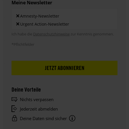
Meine Newsletter
Newsletters
×
Amnesty-Newsletter
×
Urgent Action-Newsletter
Hinweis DSE
Ich habe die
Datenschutzhinweise
zur Kenntnis genommen.
*Pflichtfelder
Deine Vorteile
Nichts verpassen
Jederzeit abmelden
Deine Daten sind sicher
Hinweis