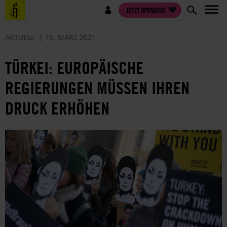
Direkt
Benutzermenü
JETZT SPENDEN!
zum
Inhalt
AKTUELL
10. MÄRZ 2021
TÜRKEI: EUROPÄISCHE
REGIERUNGEN MÜSSEN IHREN
DRUCK ERHÖHEN