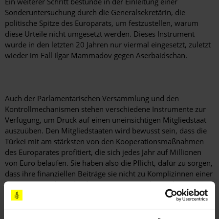
Ein weiterer Schritt bestünde in der Einleitung einer
Sonderuntersuchung durch die Generalsekretärin, die
politische Spitze des Europarats, um festzustellen, warum
diese Urteile nicht umgesetzt werden. Dieses Instrument
wurde in den letzten 20 Jahren nur viermal eingesetzt, zuletzt
wieder im Fall Ilgar Mammadov gegen Aserbaidschan.
Auch der Parlamentarischen Versammlung und den
Kontrollmechanismen stehen verschiedene Instrumente zur
Verfügung, um Druck auf einen uneinsichtigen Mitgliedstaat
auszuüben. Den Mitgliedstaaten wird bewusst sein, dass die
Türkei mit am stärksten von den Kooperationsmaßnahmen
des Europarates profitiert, die sich jedes Jahr auf Millionen
von Euro belaufen. Sie haben also die Pflicht, dafür zu sorgen,
dass ihre finanziellen Beiträge sie nicht zu Komplizinnen einer
Regierung machen, die das gesamte Menschenrechtssystem
untergräbt und sich politischer Verfolgung schuldig macht.