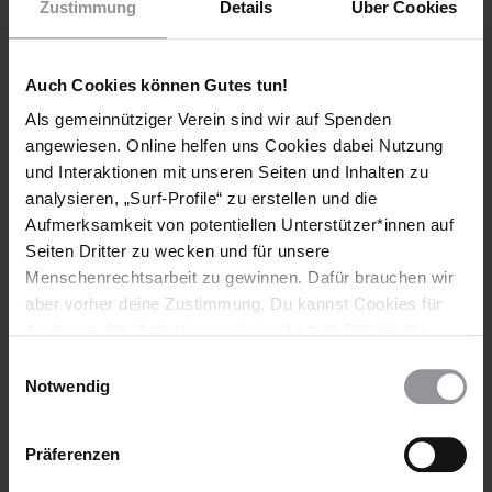
Zustimmung
Details
Über Cookies
Ein Tweet von Kenneth Roth, Generalsekretär bei Human
Rights Watch, über die Inhaftierung von Selahattin Demirtaş:
Auch Cookies können Gutes tun!
Als gemeinnütziger Verein sind wir auf Spenden
angewiesen. Online helfen uns Cookies dabei Nutzung
Twitter freischalten
und Interaktionen mit unseren Seiten und Inhalten zu
Wir respektieren deine Privatsphäre und stellen
analysieren, „Surf-Profile“ zu erstellen und die
deshalb ohne dein Einverständnis keine Verbindung
Aufmerksamkeit von potentiellen Unterstützer*innen auf
zu Twitter her. Hier kannst du deine Einstellungen
Seiten Dritter zu wecken und für unsere
verwalten, um eine Verbindung zu den Social-Media-
Menschenrechtsarbeit zu gewinnen. Dafür brauchen wir
Kanälen herzustellen.
aber vorher deine Zustimmung. Du kannst Cookies für
Analysen, für Marketing und eingebettete Drittinhalte
auch ablehnen, oder deine Meinung jederzeit später
DATENSCHUTZEINSTELLUNGEN VERWALTEN
Einwilligungsauswahl
wieder ändern. Diesen Banner kannst Du über den Link
Notwendig
im Footer schnell wieder aufrufen.
Datenschutzerklärung
Präferenzen