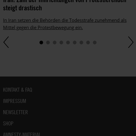
du
steigt drastisch
im
gesetzlichen
In Iran setzen die Behörden die Todesstrafe zunehmend als
Rahmen
Mittel gegen die Protestbewegung ein.
jederzeit
widersprechen.
Weitere
Hinweise
zum
Datenschutz
unter:
Datenschutz
.
Fußbereich
KONTAKT & FAQ
IMPRESSUM
NEWSLETTER
SHOP
AMNESTY-MATERIAL