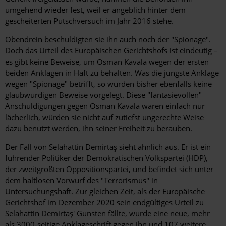
umgehend wieder fest, weil er angeblich hinter dem
gescheiterten Putschversuch im Jahr 2016 stehe.
Obendrein beschuldigten sie ihn auch noch der "Spionage".
Doch das Urteil des Europäischen Gerichtshofs ist eindeutig –
es gibt keine Beweise, um Osman Kavala wegen der ersten
beiden Anklagen in Haft zu behalten. Was die jüngste Anklage
wegen "Spionage" betrifft, so wurden bisher ebenfalls keine
glaubwürdigen Beweise vorgelegt. Diese "fantasievollen"
Anschuldigungen gegen Osman Kavala wären einfach nur
lächerlich, würden sie nicht auf zutiefst ungerechte Weise
dazu benutzt werden, ihn seiner Freiheit zu berauben.
Der Fall von Selahattin Demirtaş sieht ähnlich aus. Er ist ein
führender Politiker der Demokratischen Volkspartei (HDP),
der zweitgrößten Oppositionspartei, und befindet sich unter
dem haltlosen Vorwurf des "Terrorismus" in
Untersuchungshaft. Zur gleichen Zeit, als der Europäische
Gerichtshof im Dezember 2020 sein endgültiges Urteil zu
Selahattin Demirtaş' Gunsten fällte, wurde eine neue, mehr
als 3000-seitige Anklageschrift gegen ihn und 107 weitere