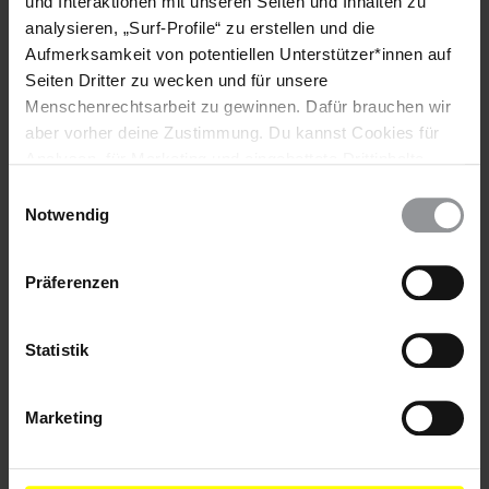
www.amnesty-todesstrafe.de
und Interaktionen mit unseren Seiten und Inhalten zu
analysieren, „Surf-Profile“ zu erstellen und die
Aufmerksamkeit von potentiellen Unterstützer*innen auf
Seiten Dritter zu wecken und für unsere
Menschenrechtsarbeit zu gewinnen. Dafür brauchen wir
Schlagworte
aber vorher deine Zustimmung. Du kannst Cookies für
Analysen, für Marketing und eingebettete Drittinhalte
Iran
Saudi-Arabien
Aktuell
Diskriminierung
auch ablehnen, oder deine Meinung jederzeit später
Einwilligungsauswahl
Folter & Misshandlung
Frauen
Haftbedingungen
wieder ändern. Diesen Banner kannst Du über den Link
Notwendig
im Footer schnell wieder aufrufen.
Datenschutzerklärung
Präferenzen
Teile diesen Beitrag
Statistik
BLEIB
INFORMIERT
Marketing