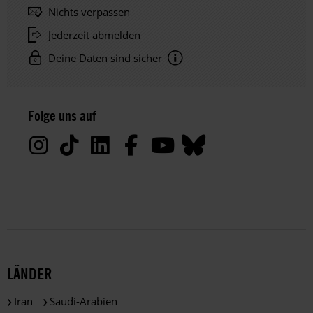
Nichts verpassen
Jederzeit abmelden
Deine Daten sind sicher
Hinweis
Datenschutz:
Folge uns auf
Deine
Daten
werden
von
uns
nur
zu
satzungsgemäßen
Zwecken
und
LÄNDER
gemäß
der
Iran
Saudi-Arabien
gesetzlichen