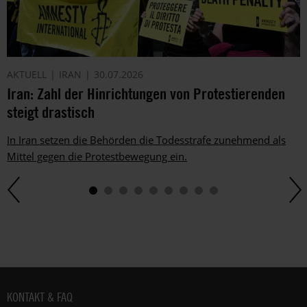
Telefon
oder
E-
Mail.
Dem
AKTUELL
IRAN
30.07.2026
kannst
Iran: Zahl der Hinrichtungen von Protestierenden
du
im
steigt drastisch
gesetzlichen
Rahmen
In Iran setzen die Behörden die Todesstrafe zunehmend als
jederzeit
Mittel gegen die Protestbewegung ein.
widersprechen.
Weitere
Hinweise
zum
Datenschutz
unter:
Datenschutz
.
Fußbereich
KONTAKT & FAQ