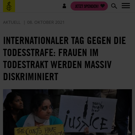
Direkt
Benutzermenü
JETZT SPENDEN!
zum
Inhalt
AKTUELL
08. OKTOBER 2021
INTERNATIONALER TAG GEGEN DIE
TODESSTRAFE: FRAUEN IM
TODESTRAKT WERDEN MASSIV
DISKRIMINIERT