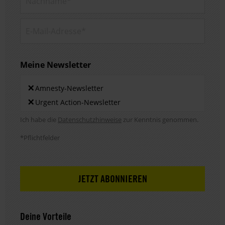
E-Mail-Adresse*
Meine Newsletter
Newsletters
×
Amnesty-Newsletter
×
Urgent Action-Newsletter
Hinweis DSE
Ich habe die
Datenschutzhinweise
zur Kenntnis genommen.
*Pflichtfelder
Deine Vorteile