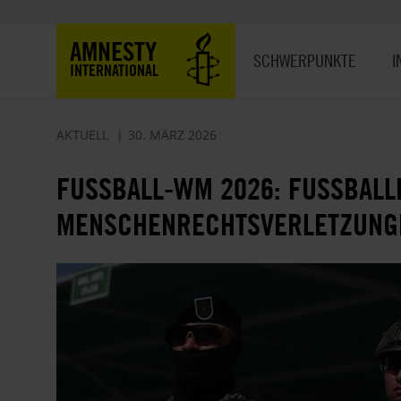
Direkt
zum
Hauptnavigation
AMNESTY
Inhalt
SCHWERPUNKTE
I
INTERNATIONAL
AKTUELL
30. MÄRZ 2026
FUSSBALL-WM 2026: FUSSBALLFE
NSCHENRECHTSVERLETZUNGEN