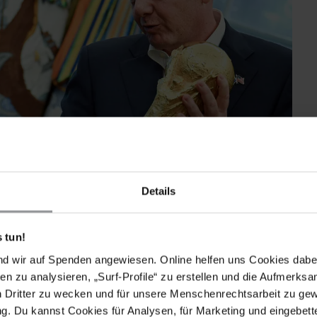
Details
nald Trump im Weißen Haus den WM-Pokal im Rahmen der Ankündigung
 tun!
nd wir auf Spenden angewiesen. Online helfen uns Cookies dabe
en zu analysieren, „Surf-Profile“ zu erstellen und die Aufmerksa
nd
n Dritter zu wecken und für unsere Menschenrechtsarbeit zu ge
. Du kannst Cookies für Analysen, für Marketing und eingebettet
gesamt 78 Partien) stattfinden, befinden sich in einem