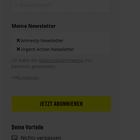
E-Mail-
Adresse*
Meine Newsletter
Newsletters
×
Amnesty-Newsletter
×
Urgent Action-Newsletter
Hinweis DSE
Ich habe die
Datenschutzhinweise
zur
Kenntnis genommen.
*Pflichtfelder
Deine Vorteile
Nichts verpassen