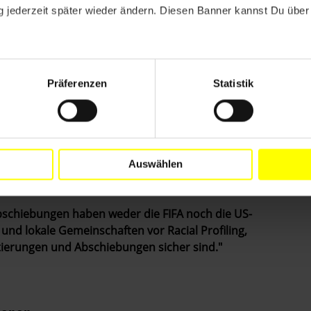
 jederzeit später wieder ändern. Diesen Banner kannst Du über 
mmigration and Customs Enforcement) und CBP
ch agierenden Einheiten umgebaut. Maskierte,
hl Wohnungen und verhaften willkürlich Menschen
Präferenzen
Statistik
n oder religiösen Einrichtungen.
liche und soziale Gerechtigkeit bei Amnesty
 500.000 Menschen aus den USA abgeschoben –
Auswählen
e im MetLife Stadium verfolgen werden.
bschiebungen haben weder die FIFA noch die US-
nd lokale Gemeinschaften vor Racial Profiling,
tierungen und Abschiebungen sicher sind."