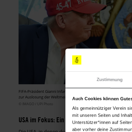
Zustimmung
FIFA-Präsident Gianni Infantino präsentiert US-Präsident Do
zur Auslosung der Weltmeisterschaft 2026 (22. August 2025).
Auch Cookies können Gutes
© IMAGO / UPI Photo
Als gemeinnütziger Verein si
mit unseren Seiten und Inhalt
USA im Fokus: Ein Menschenrechtsnotsta
Unterstützer*innen auf Seite
aber vorher deine Zustimmung
Die USA, in denen drei Viertel aller WM-Spiele (ins