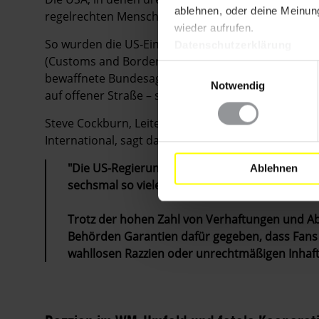
ablehnen, oder deine Meinung
regelrechten Menschenrechtsnotstand.
wieder aufrufen.
So wurden die US-Einwanderungsbehörden ICE (I
Datenschutzerklärung
(Customs and Border Protection) zu paramilitäris
Einwilligungsauswahl
bewaffnete Bundesagenten stürmen ohne Haftbefe
Notwendig
auf offener Straße – selbst in der Nähe von Schule
Steve Cockburn, Leiter der Abteilung für wirtschaft
International, sagt dazu:
"Die US-Regierung hat im Jahr 2025 mehr als
Ablehnen
sechsmal so viele Menschen, wie das WM-Final
Trotz der hohen Zahl von Verhaftungen und A
Behörden Garantien dafür gegeben, dass Fans u
wahllosen Razzien oder unrechtmäßigen Inhaf