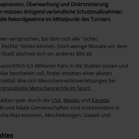
 Repression, Überwachung und Diskriminierung
ngen müssen dringend verbindliche Schutzmaßnahmen
die Rekordgewinne im Mittelpunkt des Turniers
ier versprochen, bei dem sich alle "sicher,
n Rechte" fühlen können. Doch wenige Monate vor dem
o-Stadt zeichnet sich ein anderes Bild ab.
ssichtlich 6,5 Millionen Fans in die Stadien locken und
ar bescheren soll, findet inmitten einer akuten
nzelfall: Wie sich Menschenrechtsverletzungen bei
ergrundseite Menschenrechte im Sport
.
Städten quer durch die
USA
,
Mexiko
und
Kanada
de und lokale Gemeinschaften sind insbesondere in
liche Repressionen, Abschiebungen, Gewalt und
Zahlen