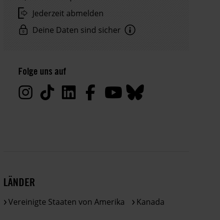
Jederzeit abmelden
Deine Daten sind sicher
Hinweis
Datenschutz:
Folge uns auf
Deine
Daten
werden
von
uns
nur
zu
satzungsgemäßen
Zwecken
LÄNDER
und
gemäß
Vereinigte Staaten von Amerika
Kanada
der
gesetzlichen